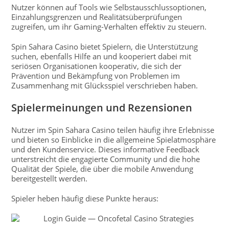
Nutzer können auf Tools wie Selbstausschlussoptionen,
Einzahlungsgrenzen und Realitätsüberprüfungen
zugreifen, um ihr Gaming-Verhalten effektiv zu steuern.
Spin Sahara Casino bietet Spielern, die Unterstützung
suchen, ebenfalls Hilfe an und kooperiert dabei mit
seriösen Organisationen kooperativ, die sich der
Prävention und Bekämpfung von Problemen im
Zusammenhang mit Glücksspiel verschrieben haben.
Spielermeinungen und Rezensionen
Nutzer im Spin Sahara Casino teilen häufig ihre Erlebnisse
und bieten so Einblicke in die allgemeine Spielatmosphäre
und den Kundenservice. Dieses informative Feedback
unterstreicht die engagierte Community und die hohe
Qualität der Spiele, die über die mobile Anwendung
bereitgestellt werden.
Spieler heben häufig diese Punkte heraus: