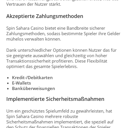
Vertrauen der Nutzer stärkt.
Akzeptierte Zahlungsmethoden
Spin Sahara Casino bietet eine Bandbreite sicherer
Zahlungsmethoden, sodass bestimmte Spieler ihre Gelder
mühelos verwalten können.
Dank unterschiedlicher Optionen können Nutzer das für
sie geeignete auswählen und gleichzeitig von hoher
Transaktionssicherheit profitieren. Diese Flexibilität
optimiert das gesamte Spielerlebnis.
Kredit-/Debitkarten
E-Wallets
Banküberweisungen
Implementierte Sicherheitsmaßnahmen
Um ein geschütztes Spielumfeld zu gewährleisten, hat
Spin Sahara Casino mehrere robuste
Sicherheitsmaßnahmen implementiert, die speziell auf
den Schutz der finanziellen Transaktionen der Spieler