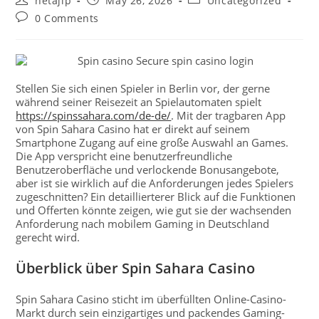
netajip
May 26, 2026
Uncategorized
0 Comments
Stellen Sie sich einen Spieler in Berlin vor, der gerne
während seiner Reisezeit an Spielautomaten spielt
https://spinssahara.com/de-de/
. Mit der tragbaren App
von Spin Sahara Casino hat er direkt auf seinem
Smartphone Zugang auf eine große Auswahl an Games.
Die App verspricht eine benutzerfreundliche
Benutzeroberfläche und verlockende Bonusangebote,
aber ist sie wirklich auf die Anforderungen jedes Spielers
zugeschnitten? Ein detaillierterer Blick auf die Funktionen
und Offerten könnte zeigen, wie gut sie der wachsenden
Anforderung nach mobilem Gaming in Deutschland
gerecht wird.
Überblick über Spin Sahara Casino
Spin Sahara Casino sticht im überfüllten Online-Casino-
Markt durch sein einzigartiges und packendes Gaming-