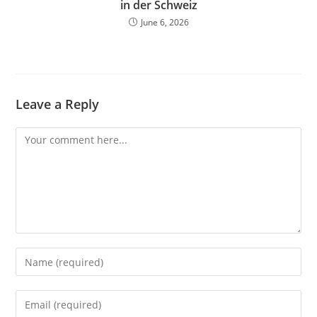
in der Schweiz
June 6, 2026
Leave a Reply