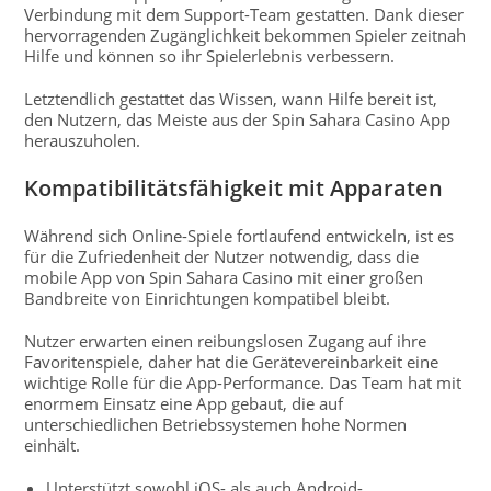
Verbindung mit dem Support-Team gestatten. Dank dieser
hervorragenden Zugänglichkeit bekommen Spieler zeitnah
Hilfe und können so ihr Spielerlebnis verbessern.
Letztendlich gestattet das Wissen, wann Hilfe bereit ist,
den Nutzern, das Meiste aus der Spin Sahara Casino App
herauszuholen.
Kompatibilitätsfähigkeit mit Apparaten
Während sich Online-Spiele fortlaufend entwickeln, ist es
für die Zufriedenheit der Nutzer notwendig, dass die
mobile App von Spin Sahara Casino mit einer großen
Bandbreite von Einrichtungen kompatibel bleibt.
Nutzer erwarten einen reibungslosen Zugang auf ihre
Favoritenspiele, daher hat die Gerätevereinbarkeit eine
wichtige Rolle für die App-Performance. Das Team hat mit
enormem Einsatz eine App gebaut, die auf
unterschiedlichen Betriebssystemen hohe Normen
einhält.
Unterstützt sowohl iOS- als auch Android-