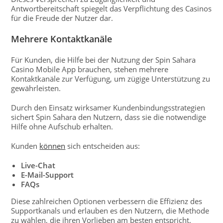
Antwortbereitschaft spiegelt das Verpflichtung des Casinos
für die Freude der Nutzer dar.
Mehrere Kontaktkanäle
Für Kunden, die Hilfe bei der Nutzung der Spin Sahara
Casino Mobile App brauchen, stehen mehrere
Kontaktkanäle zur Verfügung, um zügige Unterstützung zu
gewährleisten.
Durch den Einsatz wirksamer Kundenbindungsstrategien
sichert Spin Sahara den Nutzern, dass sie die notwendige
Hilfe ohne Aufschub erhalten.
Kunden
können
sich entscheiden aus:
Live-Chat
E-Mail-Support
FAQs
Diese zahlreichen Optionen verbessern die Effizienz des
Supportkanals und erlauben es den Nutzern, die Methode
zu wählen, die ihren Vorlieben am besten entspricht.