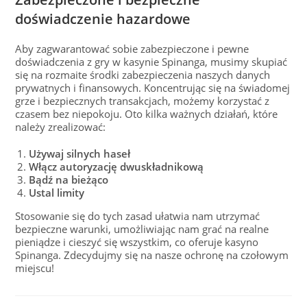
doświadczenie hazardowe
Aby zagwarantować sobie zabezpieczone i pewne
doświadczenia z gry w kasynie Spinanga, musimy skupiać
się na rozmaite środki zabezpieczenia naszych danych
prywatnych i finansowych. Koncentrując się na świadomej
grze i bezpiecznych transakcjach, możemy korzystać z
czasem bez niepokoju. Oto kilka ważnych działań, które
należy zrealizować:
Używaj silnych haseł
Włącz autoryzację dwuskładnikową
Bądź na bieżąco
Ustal limity
Stosowanie się do tych zasad ułatwia nam utrzymać
bezpieczne warunki, umożliwiając nam grać na realne
pieniądze i cieszyć się wszystkim, co oferuje kasyno
Spinanga. Zdecydujmy się na nasze ochronę na czołowym
miejscu!