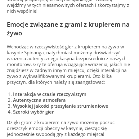
wejdźmy w tych niesamowitych ofertach i skorzystajmy z
nich wspólnie!
Emocje związane z grami z krupierem na
żywo
Wchodząc w rzeczywistość gier z krupierem na żywo w
kasynie Spinanga, natychmiast możemy doświadczyć
wrażenia autentycznego kasyna bezpośrednio z naszych
monitorów. Gry te oferują wciągające wrażenia, jakich nie
znajdziesz w żadnym innym miejscu, dzięki interakcji na
żywo z wykwalifikowanymi krupierami. Oto kilka
przyczyn, dla których należy się zaangażować:
Interakcja w czasie rzeczywistym
Autentyczna atmosfera
Wysokiej jakości przesyłanie strumieniowe
Szeroki wybór gier
Dzięki grom z krupierem na żywo możemy poczuć
dreszczyk emocji obecny w kasynie, ciesząc się
jednocześnie swobodą gry z każdego miejsca!