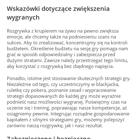
Wskazówki dotyczące zwiększenia
wygranych
Rozgrywka z krupierem na żywo na pewno zwiększa
emocje, ale chcemy także na podniesieniu szans na
sukces. Aby to zrealizować, koncentrujmy się na kontroli
budżetem. Określenie budżetu na sesję gry pomaga nam
grać w sposób odpowiedzialny i zabezpiecza przed
dużymi stratami. Zawsze należy przestrzegać tego limitu,
aby korzystać z rozgrywką bez zbędnego napięcia.
Ponadto, istotne jest stosowanie skutecznych strategii gry.
Niezależnie od tego, czy uczestniczymy w blackjacka,
ruletkę czy pokera, poznanie zasad i wypracowanie
strategii dopasowanych do każdej gry może wyraźnie
podnieść nasz możliwości wygranej. Poświęćmy czas na
uczenie się i trening, poprawiając nasze kompetencje, aż
osiągniemy pewnie. Integrując rozsądne gospodarowanie
kapitałem z silnymi strategiami gry, możemy polepszyć
zarówno naszą rozgrywkę, jak i nasz rezultat.
Zabezpieczone i bezpieczne