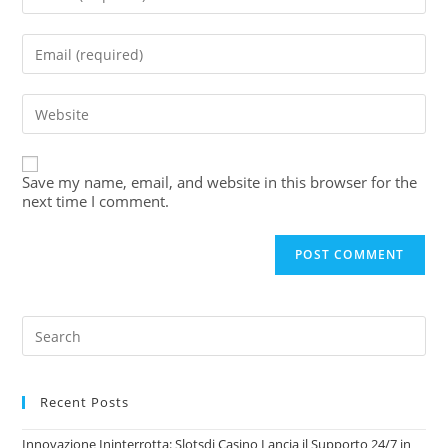
Save my name, email, and website in this browser for the
next time I comment.
Recent Posts
Innovazione Ininterrotta: Slotsdj Casino Lancia il Supporto 24/7 in