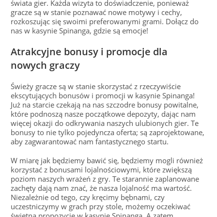
świata gier. Każda wizyta to doświadczenie, ponieważ
gracze są w stanie poznawać nowe motywy i cechy,
rozkoszując się swoimi preferowanymi grami. Dołącz do
nas w kasynie Spinanga, gdzie są emocje!
Atrakcyjne bonusy i promocje dla
nowych graczy
Świeży gracze są w stanie skorzystać z rzeczywiście
ekscytujących bonusów i promocji w kasynie Spinanga!
Już na starcie czekają na nas szczodre bonusy powitalne,
które podnoszą nasze początkowe depozyty, dając nam
więcej okazji do odkrywania naszych ulubionych gier. Te
bonusy to nie tylko pojedyncza oferta; są zaprojektowane,
aby zagwarantować nam fantastycznego startu.
W miarę jak będziemy bawić się, będziemy mogli również
korzystać z bonusami lojalnościowymi, które zwiększą
poziom naszych wrażeń z gry. Te starannie zaplanowane
zachęty dają nam znać, że nasza lojalność ma wartość.
Niezależnie od tego, czy kręcimy bębnami, czy
uczestniczymy w grach przy stole, możemy oczekiwać
świetną propozycję w kasynie Spinanga. A zatem,