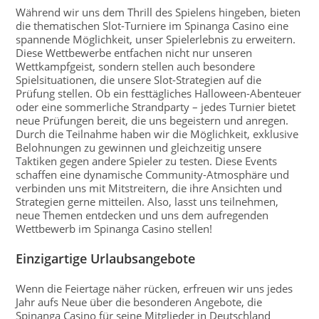
Während wir uns dem Thrill des Spielens hingeben, bieten
die thematischen Slot-Turniere im Spinanga Casino eine
spannende Möglichkeit, unser Spielerlebnis zu erweitern.
Diese Wettbewerbe entfachen nicht nur unseren
Wettkampfgeist, sondern stellen auch besondere
Spielsituationen, die unsere Slot-Strategien auf die
Prüfung stellen. Ob ein festtägliches Halloween-Abenteuer
oder eine sommerliche Strandparty – jedes Turnier bietet
neue Prüfungen bereit, die uns begeistern und anregen.
Durch die Teilnahme haben wir die Möglichkeit, exklusive
Belohnungen zu gewinnen und gleichzeitig unsere
Taktiken gegen andere Spieler zu testen. Diese Events
schaffen eine dynamische Community-Atmosphäre und
verbinden uns mit Mitstreitern, die ihre Ansichten und
Strategien gerne mitteilen. Also, lasst uns teilnehmen,
neue Themen entdecken und uns dem aufregenden
Wettbewerb im Spinanga Casino stellen!
Einzigartige Urlaubsangebote
Wenn die Feiertage näher rücken, erfreuen wir uns jedes
Jahr aufs Neue über die besonderen Angebote, die
Spinanga Casino für seine Mitglieder in Deutschland