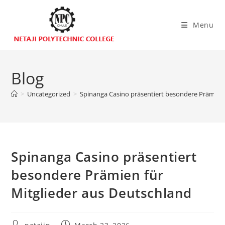
Menu
Blog
>
Uncategorized
>
Spinanga Casino präsentiert besondere Prämien 
Spinanga Casino präsentiert
besondere Prämien für
Mitglieder aus Deutschland