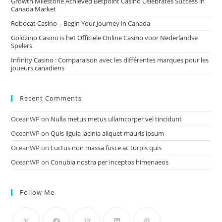
Growth Milestone Achieved Betpoint Casino Celebrates Success in
Canada Market
Robocat Casino – Begin Your Journey in Canada
Goldzino Casino is het Officiële Online Casino voor Nederlandse
Spelers
Infinity Casino : Comparaison avec les différentes marques pour les
joueurs canadiens
Recent Comments
OceanWP
on
Nulla metus metus ullamcorper vel tincidunt
OceanWP
on
Quis ligula lacinia aliquet mauris ipsum
OceanWP
on
Luctus non massa fusce ac turpis quis
OceanWP
on
Conubia nostra per inceptos himenaeos
Follow Me