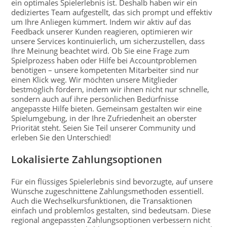
ein optimales Spielerlebnis ist. Deshalb haben wir ein
dediziertes Team aufgestellt, das sich prompt und effektiv
um Ihre Anliegen kümmert. Indem wir aktiv auf das
Feedback unserer Kunden reagieren, optimieren wir
unsere Services kontinuierlich, um sicherzustellen, dass
Ihre Meinung beachtet wird. Ob Sie eine Frage zum
Spielprozess haben oder Hilfe bei Accountproblemen
benötigen – unsere kompetenten Mitarbeiter sind nur
einen Klick weg. Wir möchten unsere Mitglieder
bestmöglich fördern, indem wir ihnen nicht nur schnelle,
sondern auch auf ihre persönlichen Bedürfnisse
angepasste Hilfe bieten. Gemeinsam gestalten wir eine
Spielumgebung, in der Ihre Zufriedenheit an oberster
Priorität steht. Seien Sie Teil unserer Community und
erleben Sie den Unterschied!
Lokalisierte Zahlungsoptionen
Für ein flüssiges Spielerlebnis sind bevorzugte, auf unsere
Wünsche zugeschnittene Zahlungsmethoden essentiell.
Auch die Wechselkursfunktionen, die Transaktionen
einfach und problemlos gestalten, sind bedeutsam. Diese
regional angepassten Zahlungsoptionen verbessern nicht