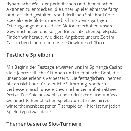
dynamische Welt der periodischen und thematischen
Aktionen zu entdecken, die unser Spielerlebnis vielfältig
und fesselnd gestalten. Von feierlichen Spielboni über
spezialisierte Slot-Turniere bis hin zu einzigartigen
Feiertagsangeboten – diese Aktionen erhöhen unsere
Gewinnchancen und sorgen für zusätzlichen Spielspaß.
Finden wir heraus, wie diese Angebote unsere Zeit im
Casino bereichern und unsere Gewinne erhöhen.
Festliche Spielboni
Mit Beginn der Festtage erwarten uns im Spinanga Casino
viele jahreszeitliche Aktionen und thematische Boni, die
unser Spielerlebnis verbessern. Die festtäglichen Themen
bieten nicht nur für feierliche Stimmung, sondern
verbessern auch unsere Gewinnchancen auf attraktive
Preise. Die Spielauswahl ist beeindruckend und umfasst
weihnachtsthematischen Spielautomaten bis hin zu
winterthemenbezogenen Tischspielen – hier ist für jeden
Spielertyp etwas dabei.
Themenbasierte Slot-Turniere