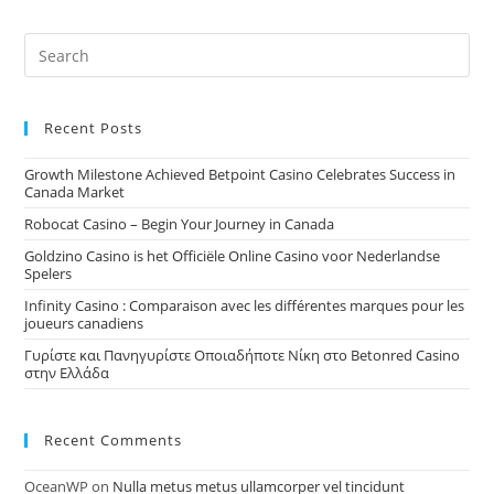
Recent Posts
Growth Milestone Achieved Betpoint Casino Celebrates Success in
Canada Market
Robocat Casino – Begin Your Journey in Canada
Goldzino Casino is het Officiële Online Casino voor Nederlandse
Spelers
Infinity Casino : Comparaison avec les différentes marques pour les
joueurs canadiens
Γυρίστε και Πανηγυρίστε Οποιαδήποτε Νίκη στο Betonred Casino
στην Ελλάδα
Recent Comments
OceanWP
on
Nulla metus metus ullamcorper vel tincidunt