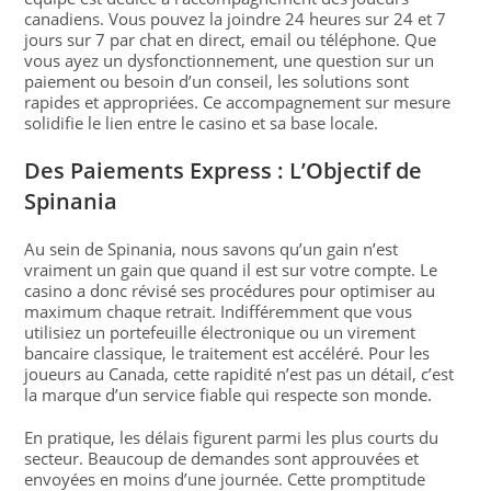
canadiens. Vous pouvez la joindre 24 heures sur 24 et 7
jours sur 7 par chat en direct, email ou téléphone. Que
vous ayez un dysfonctionnement, une question sur un
paiement ou besoin d’un conseil, les solutions sont
rapides et appropriées. Ce accompagnement sur mesure
solidifie le lien entre le casino et sa base locale.
Des Paiements Express : L’Objectif de
Spinania
Au sein de Spinania, nous savons qu’un gain n’est
vraiment un gain que quand il est sur votre compte. Le
casino a donc révisé ses procédures pour optimiser au
maximum chaque retrait. Indifféremment que vous
utilisiez un portefeuille électronique ou un virement
bancaire classique, le traitement est accéléré. Pour les
joueurs au Canada, cette rapidité n’est pas un détail, c’est
la marque d’un service fiable qui respecte son monde.
En pratique, les délais figurent parmi les plus courts du
secteur. Beaucoup de demandes sont approuvées et
envoyées en moins d’une journée. Cette promptitude