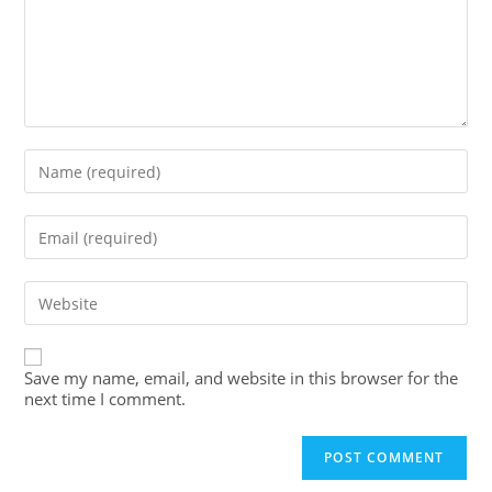
Save my name, email, and website in this browser for the
next time I comment.