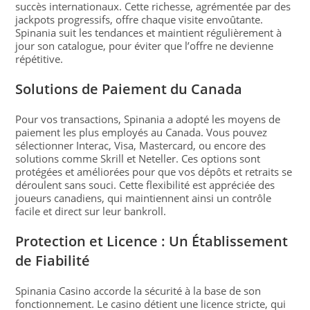
succès internationaux. Cette richesse, agrémentée par des
jackpots progressifs, offre chaque visite envoûtante.
Spinania suit les tendances et maintient régulièrement à
jour son catalogue, pour éviter que l’offre ne devienne
répétitive.
Solutions de Paiement du Canada
Pour vos transactions, Spinania a adopté les moyens de
paiement les plus employés au Canada. Vous pouvez
sélectionner Interac, Visa, Mastercard, ou encore des
solutions comme Skrill et Neteller. Ces options sont
protégées et améliorées pour que vos dépôts et retraits se
déroulent sans souci. Cette flexibilité est appréciée des
joueurs canadiens, qui maintiennent ainsi un contrôle
facile et direct sur leur bankroll.
Protection et Licence : Un Établissement
de Fiabilité
Spinania Casino accorde la sécurité à la base de son
fonctionnement. Le casino détient une licence stricte, qui