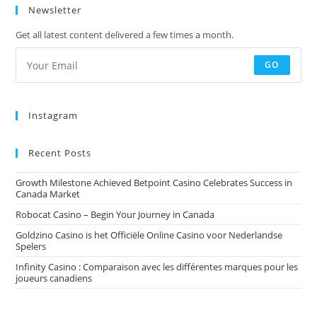
Newsletter
Get all latest content delivered a few times a month.
GO
Instagram
Recent Posts
Growth Milestone Achieved Betpoint Casino Celebrates Success in
Canada Market
Robocat Casino – Begin Your Journey in Canada
Goldzino Casino is het Officiële Online Casino voor Nederlandse
Spelers
Infinity Casino : Comparaison avec les différentes marques pour les
joueurs canadiens