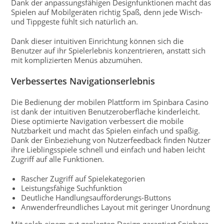
Dank der anpassungsfähigen Designfunktionen macht das
Spielen auf Mobilgeräten richtig Spaß, denn jede Wisch-
und Tippgeste fühlt sich natürlich an.
Dank dieser intuitiven Einrichtung können sich die
Benutzer auf ihr Spielerlebnis konzentrieren, anstatt sich
mit komplizierten Menüs abzumühen.
Verbessertes Navigationserlebnis
Die Bedienung der mobilen Plattform im Spinbara Casino
ist dank der intuitiven Benutzeroberfläche kinderleicht.
Diese optimierte Navigation verbessert die mobile
Nutzbarkeit und macht das Spielen einfach und spaßig.
Dank der Einbeziehung von Nutzerfeedback finden Nutzer
ihre Lieblingsspiele schnell und einfach und haben leicht
Zugriff auf alle Funktionen.
Rascher Zugriff auf Spielekategorien
Leistungsfähige Suchfunktion
Deutliche Handlungsaufforderungs-Buttons
Anwenderfreundliches Layout mit geringer Unordnung