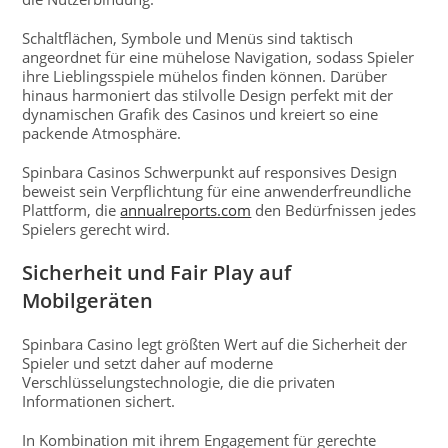
Schaltflächen, Symbole und Menüs sind taktisch
angeordnet für eine mühelose Navigation, sodass Spieler
ihre Lieblingsspiele mühelos finden können. Darüber
hinaus harmoniert das stilvolle Design perfekt mit der
dynamischen Grafik des Casinos und kreiert so eine
packende Atmosphäre.
Spinbara Casinos Schwerpunkt auf responsives Design
beweist sein Verpflichtung für eine anwenderfreundliche
Plattform, die
annualreports.com
den Bedürfnissen jedes
Spielers gerecht wird.
Sicherheit und Fair Play auf
Mobilgeräten
Spinbara Casino legt größten Wert auf die Sicherheit der
Spieler und setzt daher auf moderne
Verschlüsselungstechnologie, die die privaten
Informationen sichert.
In Kombination mit ihrem Engagement für gerechte