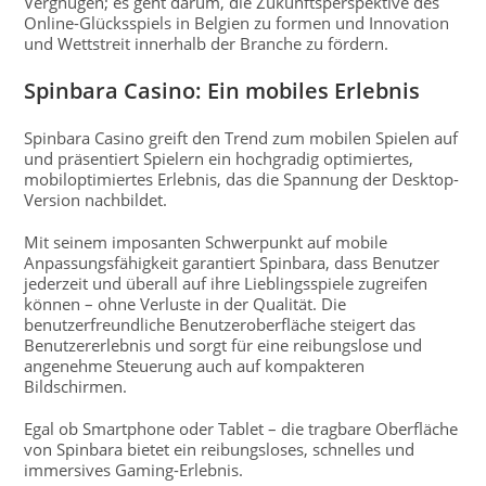
Vergnügen; es geht darum, die Zukunftsperspektive des
Online-Glücksspiels in Belgien zu formen und Innovation
und Wettstreit innerhalb der Branche zu fördern.
Spinbara Casino: Ein mobiles Erlebnis
Spinbara Casino greift den Trend zum mobilen Spielen auf
und präsentiert Spielern ein hochgradig optimiertes,
mobiloptimiertes Erlebnis, das die Spannung der Desktop-
Version nachbildet.
Mit seinem imposanten Schwerpunkt auf mobile
Anpassungsfähigkeit garantiert Spinbara, dass Benutzer
jederzeit und überall auf ihre Lieblingsspiele zugreifen
können – ohne Verluste in der Qualität. Die
benutzerfreundliche Benutzeroberfläche steigert das
Benutzererlebnis und sorgt für eine reibungslose und
angenehme Steuerung auch auf kompakteren
Bildschirmen.
Egal ob Smartphone oder Tablet – die tragbare Oberfläche
von Spinbara bietet ein reibungsloses, schnelles und
immersives Gaming-Erlebnis.