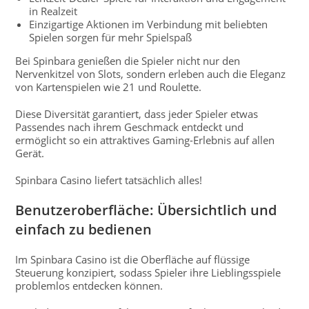
in Realzeit
Einzigartige Aktionen im Verbindung mit beliebten
Spielen sorgen für mehr Spielspaß
Bei Spinbara genießen die Spieler nicht nur den
Nervenkitzel von Slots, sondern erleben auch die Eleganz
von Kartenspielen wie 21 und Roulette.
Diese Diversität garantiert, dass jeder Spieler etwas
Passendes nach ihrem Geschmack entdeckt und
ermöglicht so ein attraktives Gaming-Erlebnis auf allen
Gerät.
Spinbara Casino liefert tatsächlich alles!
Benutzeroberfläche: Übersichtlich und
einfach zu bedienen
Im Spinbara Casino ist die Oberfläche auf flüssige
Steuerung konzipiert, sodass Spieler ihre Lieblingsspiele
problemlos entdecken können.