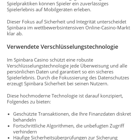
Spielpraktiken können Spieler ein zuverlässiges
Spielerlebnis auf Mobilgeräten erleben.
Dieser Fokus auf Sicherheit und Integrität unterscheidet
Spinbara im wettbewerbsintensiven Online-Casino-Markt
klar ab.
Verwendete Verschlüsselungstechnologie
Im Spinbara Casino schützt eine robuste
Verschlüsselungstechnologie jede Überweisung und alle
persönlichen Daten und garantiert so ein sicheres
Spielerlebnis. Durch die Fokussierung des Datenschutzes
erzeugt Spinbara Sicherheit bei seinen Nutzern.
Diese hochmoderne Technologie ist darauf konzipiert,
Folgendes zu bieten:
Geschützte Transaktionen, die Ihre Finanzdaten diskret
behandeln
Fortschrittliche Algorithmen, die unbefugten Zugriff
verhindern
Häufige Sicherheitsüberprüfungen zur Sicherung