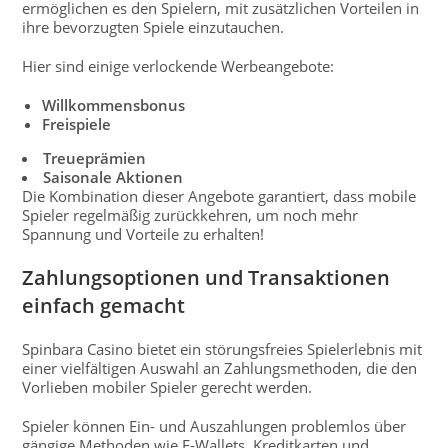
ermöglichen es den Spielern, mit zusätzlichen Vorteilen in
ihre bevorzugten Spiele einzutauchen.
Hier sind einige verlockende Werbeangebote:
Willkommensbonus
Freispiele
Treueprämien
Saisonale Aktionen
Die Kombination dieser Angebote garantiert, dass mobile
Spieler regelmäßig zurückkehren, um noch mehr
Spannung und Vorteile zu erhalten!
Zahlungsoptionen und Transaktionen
einfach gemacht
Spinbara Casino bietet ein störungsfreies Spielerlebnis mit
einer vielfältigen Auswahl an Zahlungsmethoden, die den
Vorlieben mobiler Spieler gerecht werden.
Spieler können Ein- und Auszahlungen problemlos über
gängige Methoden wie E-Wallets, Kreditkarten und