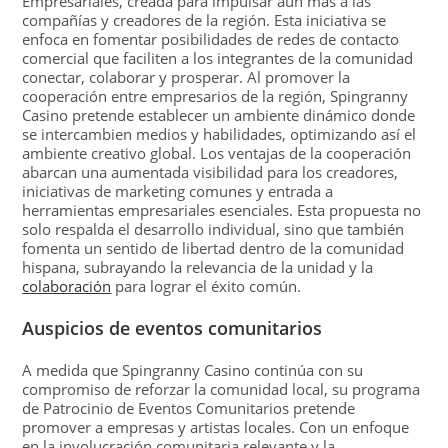
Empresariales, creada para impulsar aún más a las
compañías y creadores de la región. Esta iniciativa se
enfoca en fomentar posibilidades de redes de contacto
comercial que faciliten a los integrantes de la comunidad
conectar, colaborar y prosperar. Al promover la
cooperación entre empresarios de la región, Spingranny
Casino pretende establecer un ambiente dinámico donde
se intercambien medios y habilidades, optimizando así el
ambiente creativo global. Los ventajas de la cooperación
abarcan una aumentada visibilidad para los creadores,
iniciativas de marketing comunes y entrada a
herramientas empresariales esenciales. Esta propuesta no
solo respalda el desarrollo individual, sino que también
fomenta un sentido de libertad dentro de la comunidad
hispana, subrayando la relevancia de la unidad y la
colaboración
para lograr el éxito común.
Auspicios de eventos comunitarios
A medida que Spingranny Casino continúa con su
compromiso de reforzar la comunidad local, su programa
de Patrocinio de Eventos Comunitarios pretende
promover a empresas y artistas locales. Con un enfoque
en la involucración comunitaria relevante y la