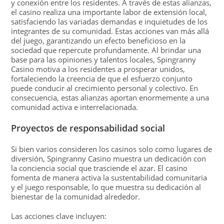
y conexión entre los residentes. A través de estas alianzas,
el casino realiza una importante labor de extensión local,
satisfaciendo las variadas demandas e inquietudes de los
integrantes de su comunidad. Estas acciones van más allá
del juego, garantizando un efecto beneficioso en la
sociedad que repercute profundamente. Al brindar una
base para las opiniones y talentos locales, Spingranny
Casino motiva a los residentes a prosperar unidos,
fortaleciendo la creencia de que el esfuerzo conjunto
puede conducir al crecimiento personal y colectivo. En
consecuencia, estas alianzas aportan enormemente a una
comunidad activa e interrelacionada.
Proyectos de responsabilidad social
Si bien varios consideren los casinos solo como lugares de
diversión, Spingranny Casino muestra un dedicación con
la conciencia social que trasciende el azar. El casino
fomenta de manera activa la sustentabilidad comunitaria
y el juego responsable, lo que muestra su dedicación al
bienestar de la comunidad alrededor.
Las acciones clave incluyen: