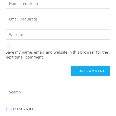
Save my name, email, and website in this browser for the
next time I comment.
Recent Posts