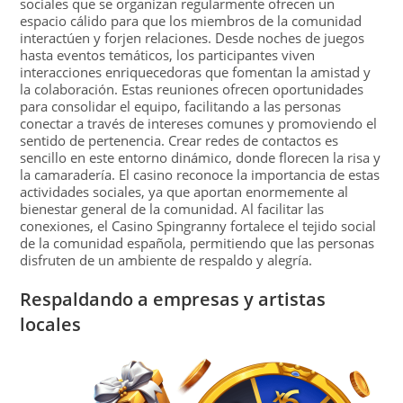
sociales que se organizan regularmente ofrecen un
espacio cálido para que los miembros de la comunidad
interactúen y forjen relaciones. Desde noches de juegos
hasta eventos temáticos, los participantes viven
interacciones enriquecedoras que fomentan la amistad y
la colaboración. Estas reuniones ofrecen oportunidades
para consolidar el equipo, facilitando a las personas
conectar a través de intereses comunes y promoviendo el
sentido de pertenencia. Crear redes de contactos es
sencillo en este entorno dinámico, donde florecen la risa y
la camaradería. El casino reconoce la importancia de estas
actividades sociales, ya que aportan enormemente al
bienestar general de la comunidad. Al facilitar las
conexiones, el Casino Spingranny fortalece el tejido social
de la comunidad española, permitiendo que las personas
disfruten de un ambiente de respaldo y alegría.
Respaldando a empresas y artistas
locales