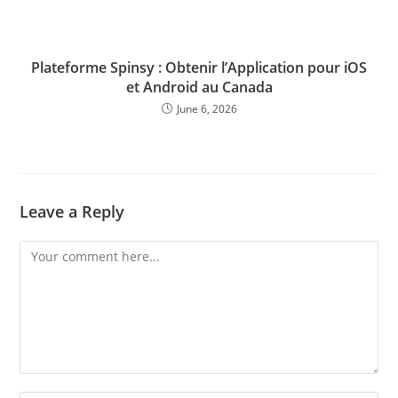
Plateforme Spinsy : Obtenir l’Application pour iOS
et Android au Canada
June 6, 2026
Leave a Reply