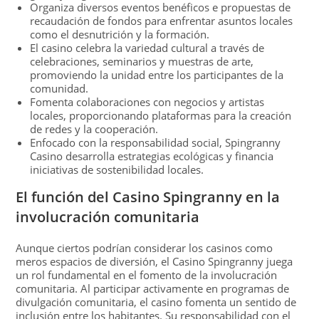
Organiza diversos eventos benéficos e propuestas de
recaudación de fondos para enfrentar asuntos locales
como el desnutrición y la formación.
El casino celebra la variedad cultural a través de
celebraciones, seminarios y muestras de arte,
promoviendo la unidad entre los participantes de la
comunidad.
Fomenta colaboraciones con negocios y artistas
locales, proporcionando plataformas para la creación
de redes y la cooperación.
Enfocado con la responsabilidad social, Spingranny
Casino desarrolla estrategias ecológicas y financia
iniciativas de sostenibilidad locales.
El función del Casino Spingranny en la
involucración comunitaria
Aunque ciertos podrían considerar los casinos como
meros espacios de diversión, el Casino Spingranny juega
un rol fundamental en el fomento de la involucración
comunitaria. Al participar activamente en programas de
divulgación comunitaria, el casino fomenta un sentido de
inclusión entre los habitantes. Su responsabilidad con el