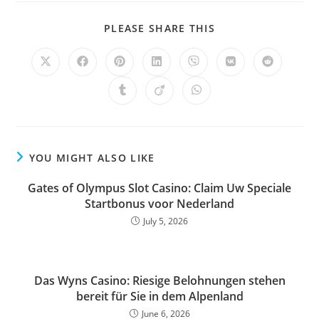
PLEASE SHARE THIS
YOU MIGHT ALSO LIKE
Gates of Olympus Slot Casino: Claim Uw Speciale
Startbonus voor Nederland
July 5, 2026
Das Wyns Casino: Riesige Belohnungen stehen
bereit für Sie in dem Alpenland
June 6, 2026