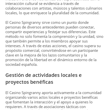
interacción cultural se evidencia a través de
colaboraciones con artistas, músicos y talentos culinarios
locales, lo que enriquece la pluralidad de la comunidad.
El Casino Spingranny sirve como un punto donde
personas de diversos antecedentes pueden conectar,
compartir experiencias y festejar sus diferencias. Este
método no solo fomenta la comprensión y la unidad, sino
que también permite a los miembros apoyar sus
intereses. A través de estas acciones, el casino supera su
propósito comercial, convirtiéndose en un participante
clave en la mejora de los lazos comunitarios y la
promoción de la libertad en el dinámico entorno de la
sociedad española.
Gestión de actividades locales e
proyectos benéficas
El Casino Spingranny aporta activamente a la comunidad
organizando varios actos locales e proyectos benéficas
que fomentan la interacción y el apoyo a quienes lo
requieren. A través de asociaciones tácticas con