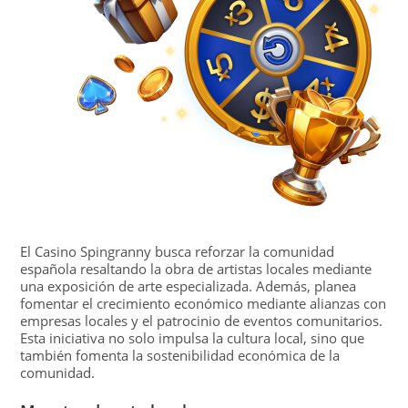
El Casino Spingranny busca reforzar la comunidad
española resaltando la obra de artistas locales mediante
una exposición de arte especializada. Además, planea
fomentar el crecimiento económico mediante alianzas con
empresas locales y el patrocinio de eventos comunitarios.
Esta iniciativa no solo impulsa la cultura local, sino que
también fomenta la sostenibilidad económica de la
comunidad.