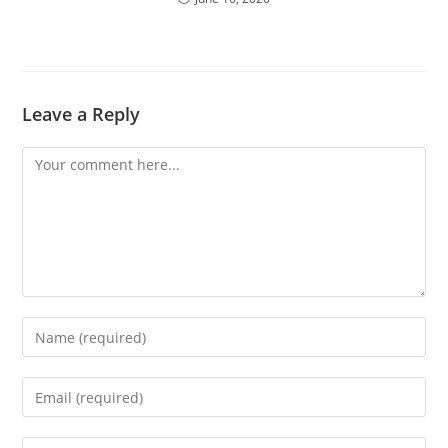
Leave a Reply