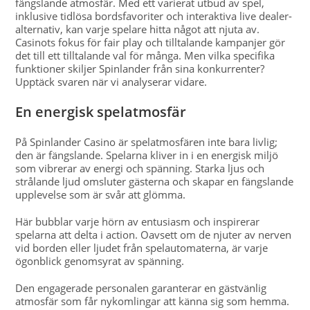
fängslande atmosfär. Med ett varierat utbud av spel,
inklusive tidlösa bordsfavoriter och interaktiva live dealer-
alternativ, kan varje spelare hitta något att njuta av.
Casinots fokus för fair play och tilltalande kampanjer gör
det till ett tilltalande val för många. Men vilka specifika
funktioner skiljer Spinlander från sina konkurrenter?
Upptäck svaren när vi analyserar vidare.
En energisk spelatmosfär
På Spinlander Casino är spelatmosfären inte bara livlig;
den är fängslande. Spelarna kliver in i en energisk miljö
som vibrerar av energi och spänning. Starka ljus och
strålande ljud omsluter gästerna och skapar en fängslande
upplevelse som är svår att glömma.
Här bubblar varje hörn av entusiasm och inspirerar
spelarna att delta i action. Oavsett om de njuter av nerven
vid borden eller ljudet från spelautomaterna, är varje
ögonblick genomsyrat av spänning.
Den engagerade personalen garanterar en gästvänlig
atmosfär som får nykomlingar att känna sig som hemma.