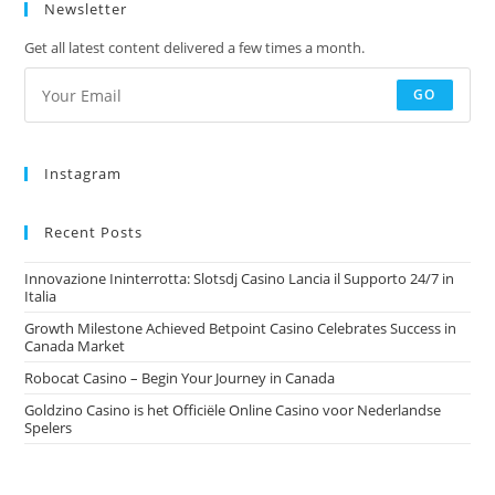
Newsletter
Get all latest content delivered a few times a month.
GO
Instagram
Recent Posts
Innovazione Ininterrotta: Slotsdj Casino Lancia il Supporto 24/7 in
Italia
Growth Milestone Achieved Betpoint Casino Celebrates Success in
Canada Market
Robocat Casino – Begin Your Journey in Canada
Goldzino Casino is het Officiële Online Casino voor Nederlandse
Spelers