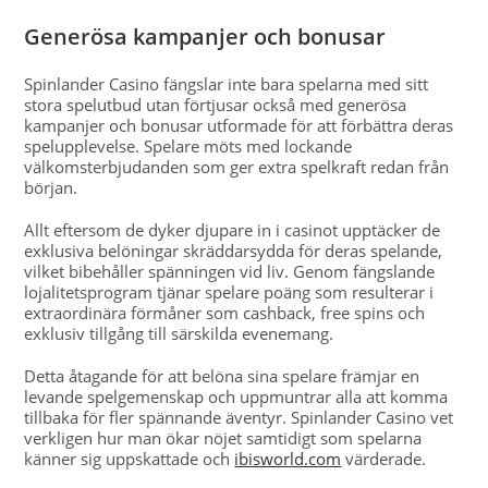
Generösa kampanjer och bonusar
Spinlander Casino fängslar inte bara spelarna med sitt
stora spelutbud utan förtjusar också med generösa
kampanjer och bonusar utformade för att förbättra deras
spelupplevelse. Spelare möts med lockande
välkomsterbjudanden som ger extra spelkraft redan från
början.
Allt eftersom de dyker djupare in i casinot upptäcker de
exklusiva belöningar skräddarsydda för deras spelande,
vilket bibehåller spänningen vid liv. Genom fängslande
lojalitetsprogram tjänar spelare poäng som resulterar i
extraordinära förmåner som cashback, free spins och
exklusiv tillgång till särskilda evenemang.
Detta åtagande för att belöna sina spelare främjar en
levande spelgemenskap och uppmuntrar alla att komma
tillbaka för fler spännande äventyr. Spinlander Casino vet
verkligen hur man ökar nöjet samtidigt som spelarna
känner sig uppskattade och
ibisworld.com
värderade.