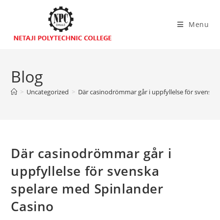
Menu
Blog
>
Uncategorized
>
Där casinodrömmar går i uppfyllelse för svenska
Där casinodrömmar går i
uppfyllelse för svenska
spelare med Spinlander
Casino