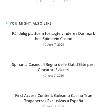
YOU MIGHT ALSO LIKE
Pålidelig platform for ægte vindere i Danmark
hos Spinstein Casino
April 7, 2026
Spinania Casino: Il Regno delle Slot d’Elite per i
Giocatori Svizzeri
June 7, 2026
First Access Content: Golisimo Casino Trae
Tragaperras Exclusivas a España
June 16, 2026