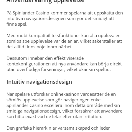
På Spinlander Casino kommer spelarna att uppskatta den
intuitiva navigationsdesignen som gör det smidigt att
finna spel.
Med mobilkompatibilitetsfunktioner kan alla uppleva en
sömlös spelupplevelse var de än är, vilket säkerställer att
det alltid finns nöje inom närhet.
Dessutom innebär den effektiviserade
kontokonfigurationen att nya användare kan börja direkt
utan överflödiga förseningar, vilket ökar sin speltid.
Intuitiv navigationsdesign
När spelare utforskar onlinekasinon värdesätter de en
sömlös upplevelse som gör navigeringen enkel.
Spinlander Casino excellera inom detta område med sin
smidiga navigationsdesign, vilket försäkrar att användare
kan hitta exakt vad de letar efter utan irritation.
Den grafiska hierarkin är varsamt skapad och leder