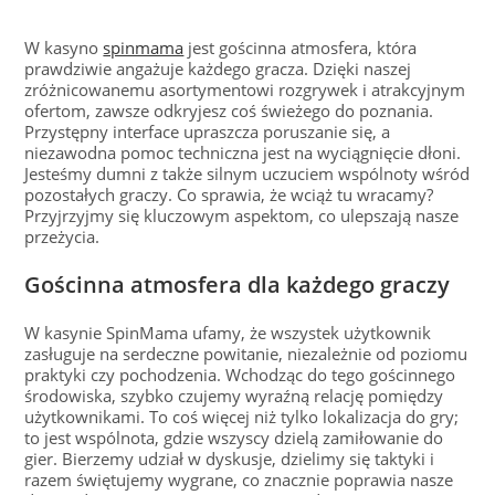
W kasyno
spinmama
jest gościnna atmosfera, która
prawdziwie angażuje każdego gracza. Dzięki naszej
zróżnicowanemu asortymentowi rozgrywek i atrakcyjnym
ofertom, zawsze odkryjesz coś świeżego do poznania.
Przystępny interface upraszcza poruszanie się, a
niezawodna pomoc techniczna jest na wyciągnięcie dłoni.
Jesteśmy dumni z także silnym uczuciem wspólnoty wśród
pozostałych graczy. Co sprawia, że wciąż tu wracamy?
Przyjrzyjmy się kluczowym aspektom, co ulepszają nasze
przeżycia.
Gościnna atmosfera dla każdego graczy
W kasynie SpinMama ufamy, że wszystek użytkownik
zasługuje na serdeczne powitanie, niezależnie od poziomu
praktyki czy pochodzenia. Wchodząc do tego gościnnego
środowiska, szybko czujemy wyraźną relację pomiędzy
użytkownikami. To coś więcej niż tylko lokalizacja do gry;
to jest wspólnota, gdzie wszyscy dzielą zamiłowanie do
gier. Bierzemy udział w dyskusje, dzielimy się taktyki i
razem świętujemy wygrane, co znacznie poprawia nasze