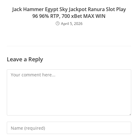
Jack Hammer Egypt Sky Jackpot Ranura Slot Play
96 96% RTP, 700 xBet MAX WIN
April 5, 2026
Leave a Reply