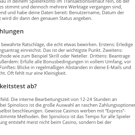
au in deinem Spielerkonto im Transaktionsverlauf rein, ob der
 alles stimmt und dennoch mehrere Werktage vergangen sind,
end und habe deine Daten bereit: Benutzername, Datum der
 wird dir dann den genauen Status angeben.
ahlungen
bewährte Ratschläge, die echt etwas bewirken. Erstens: Erledige
gsantrag einreichst. Das ist der wichtigste Punkt. Zweitens:
ode wie zum Beispiel Skrill oder Neteller. Drittens: Beantrage
ußerdem: Erfülle alle Bonusbedingungen in vollem Umfang, vor
Fünftes: Blicke in regelmäßigen Abständen in deine E-Mails und
. Oft fehlt nur eine Kleinigkeit.
keitstest ab?
lfeld. Die interne Bearbeitungszeit von 12-24 Stunden an
 bei Spinoloco ist die große Auswahl an raschen Zahlungsoptione
elbst beschleunigen. Gewisse Casinos werben mit “Express”-
estimmte Methoden. Bei Spinoloco ist das Tempo für alle Spieler
ung entsteht meist nicht beim Casino, sondern bei der