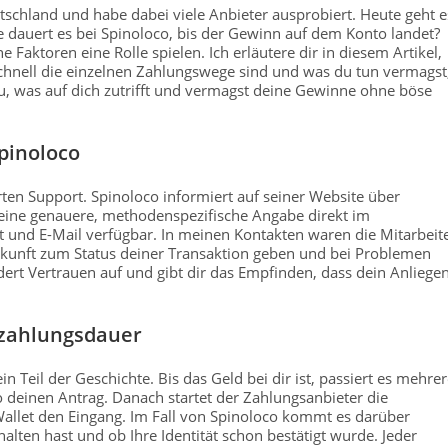
eutschland und habe dabei viele Anbieter ausprobiert. Heute geht e
nge dauert es bei Spinoloco, bis der Gewinn auf dem Konto landet?
 Faktoren eine Rolle spielen. Ich erläutere dir in diesem Artikel,
chnell die einzelnen Zahlungswege sind und was du tun vermagst
, was auf dich zutrifft und vermagst deine Gewinne ohne böse
pinoloco
rten Support. Spinoloco informiert auf seiner Website über
 eine genauere, methodenspezifische Angabe direkt im
 und E-Mail verfügbar. In meinen Kontakten waren die Mitarbeit
skunft zum Status deiner Transaktion geben und bei Problemen
rdert Vertrauen auf und gibt dir das Empfinden, dass dein Anliege
szahlungsdauer
in Teil der Geschichte. Bis das Geld bei dir ist, passiert es mehre
no deinen Antrag. Danach startet der Zahlungsanbieter die
-Wallet den Eingang. Im Fall von Spinoloco kommt es darüber
lten hast und ob Ihre Identität schon bestätigt wurde. Jeder