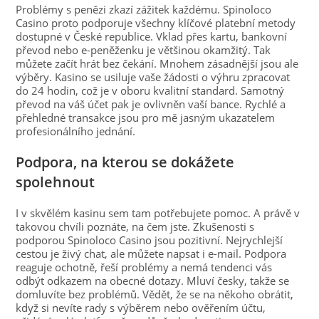
Problémy s penězi zkazí zážitek každému. Spinoloco
Casino proto podporuje všechny klíčové platební metody
dostupné v České republice. Vklad přes kartu, bankovní
převod nebo e-peněženku je většinou okamžitý. Tak
můžete začít hrát bez čekání. Mnohem zásadnější jsou ale
výběry. Kasino se usiluje vaše žádosti o výhru zpracovat
do 24 hodin, což je v oboru kvalitní standard. Samotný
převod na váš účet pak je ovlivněn vaší bance. Rychlé a
přehledné transakce jsou pro mě jasným ukazatelem
profesionálního jednání.
Podpora, na kterou se dokážete
spolehnout
I v skvělém kasinu sem tam potřebujete pomoc. A právě v
takovou chvíli poznáte, na čem jste. Zkušenosti s
podporou Spinoloco Casino jsou pozitivní. Nejrychlejší
cestou je živý chat, ale můžete napsat i e-mail. Podpora
reaguje ochotně, řeší problémy a nemá tendenci vás
odbýt odkazem na obecné dotazy. Mluví česky, takže se
domluvíte bez problémů. Vědět, že se na někoho obrátit,
když si nevíte rady s výběrem nebo ověřením účtu,