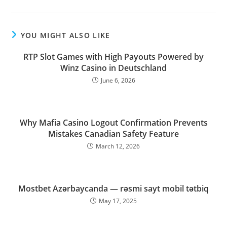
YOU MIGHT ALSO LIKE
RTP Slot Games with High Payouts Powered by
Winz Casino in Deutschland
June 6, 2026
Why Mafia Casino Logout Confirmation Prevents
Mistakes Canadian Safety Feature
March 12, 2026
Mostbet Azərbaycanda — rəsmi sayt mobil tətbiq
May 17, 2025