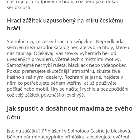
nástroje pro zodpovědné hraní, což beru jako důkaz
serióznosti.
Hrací zážitek uzpůsobený na míru českému
hráči
Spinoloco ví, že český hráč má svůj vkus. Nepředkládá
sem jen mezinárodní katalog her, ale vybírá tituly, které u
nás zabírají. Očekávají vás stovky výherních her od
uvedených providerů, včetně těch s místními motivy.
Samozřejmě nechybí ruleta, blackjack nebo videopoker.
Pokud preferujete skutečnější atmosféru, zkuste živé
kasino s reálnými dealery. Rozhraní je jasné, najdete v
něm co potřebujete během vteřiny, ať už používáte
počítač nebo mobil. Hry se načítají rychle a bez zpoždění,
což celý zážitek povznáší o level výš.
Jak spustit a dosáhnout maxima ze svého
účtu
Jste na začátku? Přihlášení v Spinoloco Casino je blesková.
Během pár minut vyplníte přihlášku, absolvujete ověření