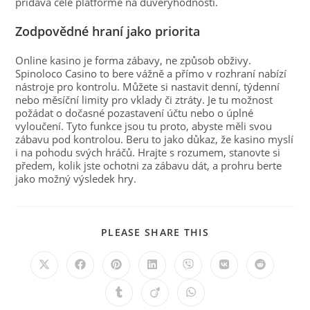
přidává celé platformě na důvěryhodnosti.
Zodpovědné hraní jako priorita
Online kasino je forma zábavy, ne způsob obživy.
Spinoloco Casino to bere vážně a přímo v rozhraní nabízí
nástroje pro kontrolu. Můžete si nastavit denní, týdenní
nebo měsíční limity pro vklady či ztráty. Je tu možnost
požádat o dočasné pozastavení účtu nebo o úplné
vyloučení. Tyto funkce jsou tu proto, abyste měli svou
zábavu pod kontrolou. Beru to jako důkaz, že kasino myslí
i na pohodu svých hráčů. Hrajte s rozumem, stanovte si
předem, kolik jste ochotni za zábavu dát, a prohru berte
jako možný výsledek hry.
PLEASE SHARE THIS