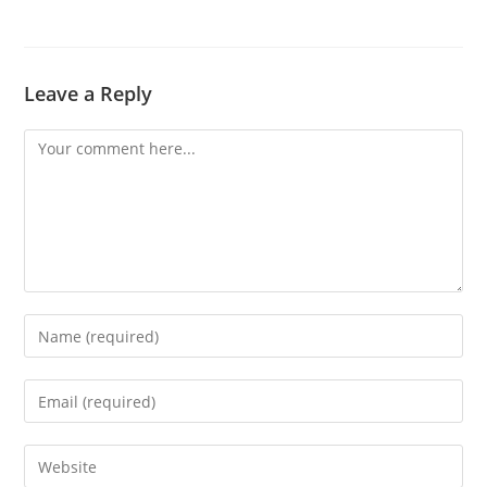
Leave a Reply