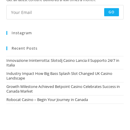
GO
Instagram
Recent Posts
Innovazione Ininterrotta: Slotsdj Casino Lancia il Supporto 24/7 in
Italia
Industry Impact How Big Bass Splash Slot Changed UK Casino
Landscape
Growth Milestone Achieved Betpoint Casino Celebrates Success in
Canada Market
Robocat Casino – Begin Your Journey in Canada