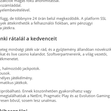
ranzakciók magas fokú anonimitással.
nkszámláddal.
igyelembevételével.
ől függ, de többnyire 24 órán belül megkezdődik. A platform SSL
ények áttekinthetők a felhasználói fiókban, ami pénzügyi
a játékra.
nki rátalál a kedvenceit
geteg minőségi játék vár rád, és a gyűjtemény állandóan növekszi
okat és live casino kalandot. Szoftverpartnereink, a világ vezetői,
átékmenetet.
k, halmozódó jackpotok.
ípusok.
emélyes játékélmény.
ematikus játékok.
kipróbálható. Ennek köszönhetően gyakorolhatsz vagy
 megtalálhatóak a NetEnt, Pragmatic Play és az Evolution Gaming
eresen bővül, sosem lesz unalmas.