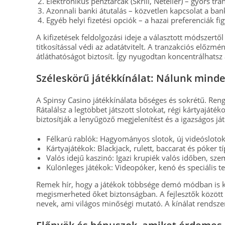
Elektronikus pénztárcák (Skrill, Neteller) – gyors t
Azonnali banki átutalás – közvetlen kapcsolat a ba
Egyéb helyi fizetési opciók – a hazai preferenciák f
A kifizetések feldolgozási ideje a választott módszert
titkosítással védi az adatátvitelt. A tranzakciós előzm
átláthatóságot biztosít. Így nyugodtan koncentrálhatsz 
Széleskörű játékkínálat: Nálunk minde
A Spinsy Casino játékkínálata bőséges és sokrétű. Ren
Rátalálsz a legtöbbet játszott slotokat, régi kártyajáték
biztosítják a lenyűgöző megjelenítést és a igazságos j
Félkarú rablók: Hagyományos slotok, új videósloto
Kártyajátékok: Blackjack, rulett, baccarat és póker t
Valós idejű kaszinó: Igazi krupiék valós időben, sz
Különleges játékok: Videopóker, kenó és speciális t
Remek hír, hogy a játékok többsége demó módban is 
megismerheted őket biztonságban. A fejlesztők között
nevek, ami világos minőségi mutató. A kínálat rendsz