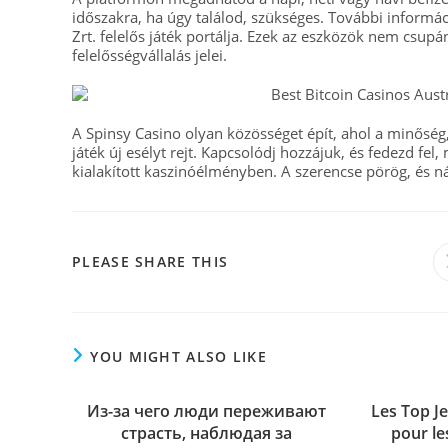
időszakra, ha úgy találod, szükséges. További informác
Zrt. felelős játék portálja. Ezek az eszközök nem csup
felelősségvállalás jelei.
A Spinsy Casino olyan közösséget épít, ahol a minőség
játék új esélyt rejt. Kapcsolódj hozzájuk, és fedezd fe
kialakított kaszinóélményben. A szerencse pörög, és ná
PLEASE SHARE THIS
YOU MIGHT ALSO LIKE
Из-за чего люди переживают
Les Top J
страсть, наблюдая за
pour le