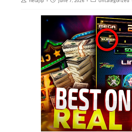
netajip
June 7, 2026
Uncategorized