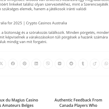
ióért linkeket találsz olyan szervezetekhez, mint a Szerencsejáték
án szükséges elemek, hanem a játékosok iránti valódi
, a biztonság és a szórakozás találkozik. Minden pörgetés, minde
l, mit képviselnek a várakozásokon túli pörgések a hazánk számára
luk mindig van mit forgatni.
eux du Magius Casino
Authentic Feedback From
s Amateurs Belges
Canada Players Who