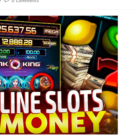
0 Comments