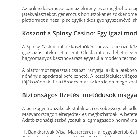
Az online kaszinózásban az élmény és a megbízhatósá
játékválasztékot, generózus bónuszokat és zökkenőme
platformot a hazai piac egyik titkos gyöngyszemévé, a
Köszönt a Spinsy Casino: Egy igazi mo
A Spinsy Casino online kaszinóként hozza a nemzetközi
igazságos játékteret teremt. Oldala intuitív, lehetőségei
hagyományos kaszinóvarázs egyesül a modern technol
A platformot tapasztalt csapat irányítja, akik a játék
néhány alapadattal befejezhető. A kezelőfelület világo
tájékozódnak. Ez a törődés már az kezdetén megbízhat
Biztonságos fizetési metódusok magya
A pénzügyi tranzakciók stabilitása és sebessége elsődle
Magyarországon elterjedtek és megbízhatóak. A betétek
Adatbiztonsági szabályzatuk a legmagasabb normáknak
Bankkártyák (Visa, Mastercard) – a leggyakoribb é