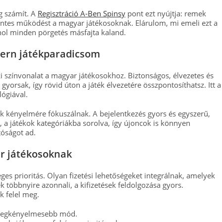
g számít. A
Regisztráció A-Ben Spinsy
pont ezt nyújtja: remek
ntes működést a magyar játékosoknak. Elárulom, mi emeli ezt a
hol minden pörgetés másfajta kaland.
dern játékparadicsom
 színvonalat a magyar játékosokhoz. Biztonságos, élvezetes és
 gyorsak, így rövid úton a játék élvezetére összpontosíthatsz. Itt a
ógiával.
osok kényelmére fókuszálnak. A bejelentkezés gyors és egyszerű,
s, a játékok kategóriákba sorolva, így újoncok is könnyen
óságot ad.
r játékosoknak
ges prioritás. Olyan fizetési lehetőségeket integrálnak, amelyek
 többnyire azonnali, a kifizetések feldolgozása gyors.
 felel meg.
s legkényelmesebb mód.