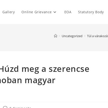
Gallery
Online Grievance
EOA
Statutory Body
>
Uncategorized
>
Túl a várakoz
 Húzd meg a szerencse
inoban magyar