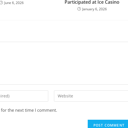
Participated at Ice Casino
June 6, 2026
January 6, 2026
 for the next time I comment.