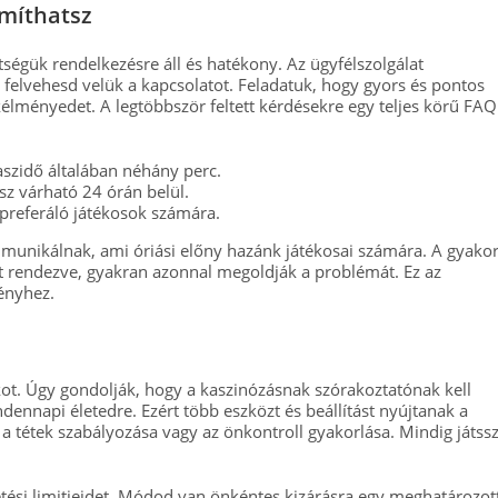
ámíthatsz
ségük rendelkezésre áll és hatékony. Az ügyfélszolgálat
elvehesd velük a kapcsolatot. Feladatuk, hogy gyors és pontos
kélményedet. A legtöbbször feltett kérdésekre egy teljes körű FAQ
laszidő általában néhány perc.
sz várható 24 órán belül.
preferáló játékosok számára.
munikálnak, ami óriási előny hazánk játékosai számára. A gyakor
int rendezve, gyakran azonnal megoldják a problémát. Ez az
ényhez.
kot. Úgy gondolják, hogy a kaszinózásnak szórakoztatónak kell
ennapi életedre. Ezért több eszközt és beállítást nyújtanak a
 a tétek szabályozása vagy az önkontroll gyakorlása. Mindig játss
tési limitjeidet. Módod van önkéntes kizárásra egy meghatározot