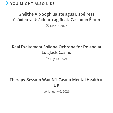
YOU MIGHT ALSO LIKE
Gnéithe Aip Soghluaiste agus Eispéireas
úsáideora Úsáideora ag Realz Casino in Éirinn
June 7, 2026
Real Excitement Solidna Ochrona for Poland at
LolaJack Casino
July 15, 2026
Therapy Session Wait N1 Casino Mental Health in
UK
January 6, 2026