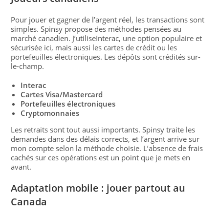
Pour jouer et gagner de l’argent réel, les transactions sont
simples. Spinsy propose des méthodes pensées au
marché canadien. J’utiliseInterac, une option populaire et
sécurisée ici, mais aussi les cartes de crédit ou les
portefeuilles électroniques. Les dépôts sont crédités sur-
le-champ.
Interac
Cartes Visa/Mastercard
Portefeuilles électroniques
Cryptomonnaies
Les retraits sont tout aussi importants. Spinsy traite les
demandes dans des délais corrects, et l’argent arrive sur
mon compte selon la méthode choisie. L’absence de frais
cachés sur ces opérations est un point que je mets en
avant.
Adaptation mobile : jouer partout au
Canada