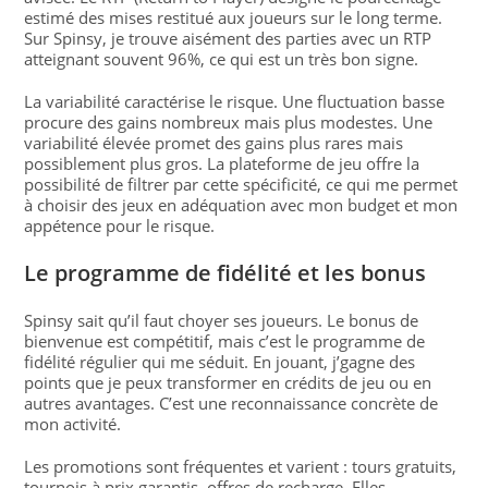
estimé des mises restitué aux joueurs sur le long terme.
Sur Spinsy, je trouve aisément des parties avec un RTP
atteignant souvent 96%, ce qui est un très bon signe.
La variabilité caractérise le risque. Une fluctuation basse
procure des gains nombreux mais plus modestes. Une
variabilité élevée promet des gains plus rares mais
possiblement plus gros. La plateforme de jeu offre la
possibilité de filtrer par cette spécificité, ce qui me permet
à choisir des jeux en adéquation avec mon budget et mon
appétence pour le risque.
Le programme de fidélité et les bonus
Spinsy sait qu’il faut choyer ses joueurs. Le bonus de
bienvenue est compétitif, mais c’est le programme de
fidélité régulier qui me séduit. En jouant, j’gagne des
points que je peux transformer en crédits de jeu ou en
autres avantages. C’est une reconnaissance concrète de
mon activité.
Les promotions sont fréquentes et varient : tours gratuits,
tournois à prix garantis, offres de recharge. Elles