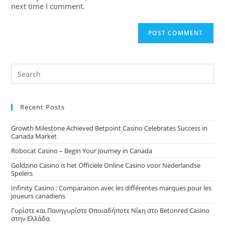
next time I comment.
Recent Posts
Growth Milestone Achieved Betpoint Casino Celebrates Success in
Canada Market
Robocat Casino – Begin Your Journey in Canada
Goldzino Casino is het Officiële Online Casino voor Nederlandse
Spelers
Infinity Casino : Comparaison avec les différentes marques pour les
joueurs canadiens
Γυρίστε και Πανηγυρίστε Οποιαδήποτε Νίκη στο Betonred Casino
στην Ελλάδα