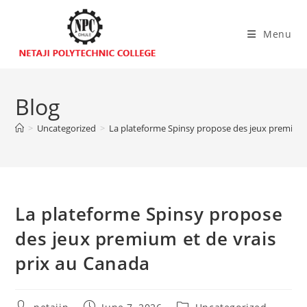
Menu
Blog
>
Uncategorized
>
La plateforme Spinsy propose des jeux premium 
La plateforme Spinsy propose
des jeux premium et de vrais
prix au Canada