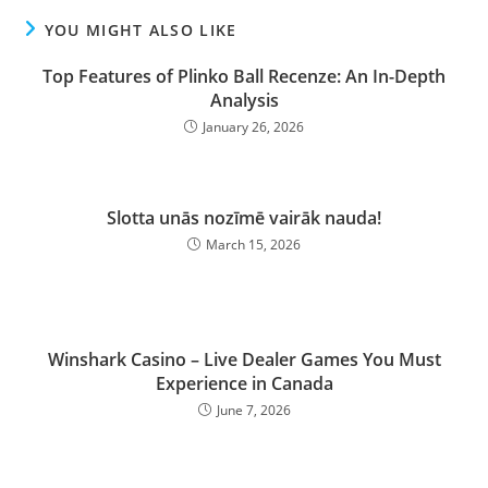
YOU MIGHT ALSO LIKE
Top Features of Plinko Ball Recenze: An In-Depth
Analysis
January 26, 2026
Slotta unās nozīmē vairāk nauda!
March 15, 2026
Winshark Casino – Live Dealer Games You Must
Experience in Canada
June 7, 2026