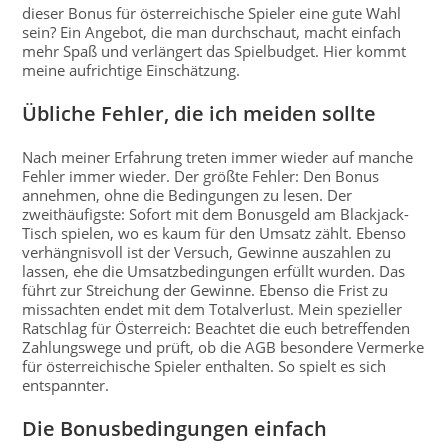
dieser Bonus für österreichische Spieler eine gute Wahl
sein? Ein Angebot, die man durchschaut, macht einfach
mehr Spaß und verlängert das Spielbudget. Hier kommt
meine aufrichtige Einschätzung.
Übliche Fehler, die ich meiden sollte
Nach meiner Erfahrung treten immer wieder auf manche
Fehler immer wieder. Der größte Fehler: Den Bonus
annehmen, ohne die Bedingungen zu lesen. Der
zweithäufigste: Sofort mit dem Bonusgeld am Blackjack-
Tisch spielen, wo es kaum für den Umsatz zählt. Ebenso
verhängnisvoll ist der Versuch, Gewinne auszahlen zu
lassen, ehe die Umsatzbedingungen erfüllt wurden. Das
führt zur Streichung der Gewinne. Ebenso die Frist zu
missachten endet mit dem Totalverlust. Mein spezieller
Ratschlag für Österreich: Beachtet die euch betreffenden
Zahlungswege und prüft, ob die AGB besondere Vermerke
für österreichische Spieler enthalten. So spielt es sich
entspannter.
Die Bonusbedingungen einfach