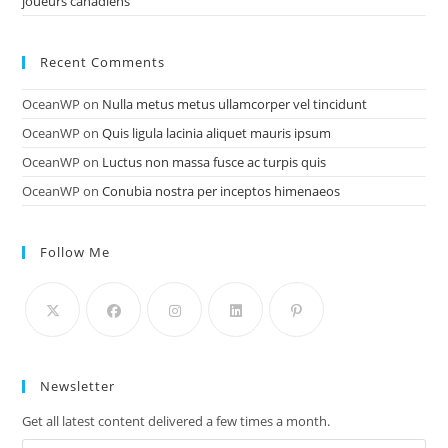
joueurs canadiens
Recent Comments
OceanWP
on
Nulla metus metus ullamcorper vel tincidunt
OceanWP
on
Quis ligula lacinia aliquet mauris ipsum
OceanWP
on
Luctus non massa fusce ac turpis quis
OceanWP
on
Conubia nostra per inceptos himenaeos
Follow Me
Newsletter
Get all latest content delivered a few times a month.