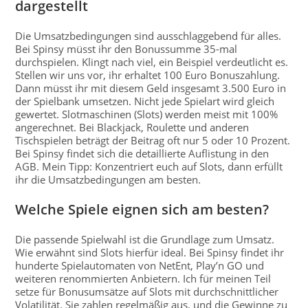
dargestellt
Die Umsatzbedingungen sind ausschlaggebend für alles.
Bei Spinsy müsst ihr den Bonussumme 35-mal
durchspielen. Klingt nach viel, ein Beispiel verdeutlicht es.
Stellen wir uns vor, ihr erhaltet 100 Euro Bonuszahlung.
Dann müsst ihr mit diesem Geld insgesamt 3.500 Euro in
der Spielbank umsetzen. Nicht jede Spielart wird gleich
gewertet. Slotmaschinen (Slots) werden meist mit 100%
angerechnet. Bei Blackjack, Roulette und anderen
Tischspielen beträgt der Beitrag oft nur 5 oder 10 Prozent.
Bei Spinsy findet sich die detaillierte Auflistung in den
AGB. Mein Tipp: Konzentriert euch auf Slots, dann erfüllt
ihr die Umsatzbedingungen am besten.
Welche Spiele eignen sich am besten?
Die passende Spielwahl ist die Grundlage zum Umsatz.
Wie erwähnt sind Slots hierfür ideal. Bei Spinsy findet ihr
hunderte Spielautomaten von NetEnt, Play’n GO und
weiteren renommierten Anbietern. Ich für meinen Teil
setze für Bonusumsätze auf Slots mit durchschnittlicher
Volatilität. Sie zahlen regelmäßig aus, und die Gewinne zu