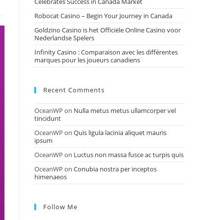
Celebrates Success in Canada Market
Robocat Casino – Begin Your Journey in Canada
Goldzino Casino is het Officiële Online Casino voor
Nederlandse Spelers
Infinity Casino : Comparaison avec les différentes
marques pour les joueurs canadiens
Recent Comments
OceanWP
on
Nulla metus metus ullamcorper vel
tincidunt
OceanWP
on
Quis ligula lacinia aliquet mauris
ipsum
OceanWP
on
Luctus non massa fusce ac turpis quis
OceanWP
on
Conubia nostra per inceptos
himenaeos
Follow Me