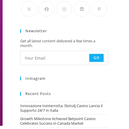
Newsletter
Get all latest content delivered a few times a
month.
GO
Instagram
Recent Posts
Innovazione Ininterrotta: Slotsdj Casino Lancia il
Supporto 24/7 in Italia
Growth Milestone Achieved Betpoint Casino
Celebrates Success in Canada Market