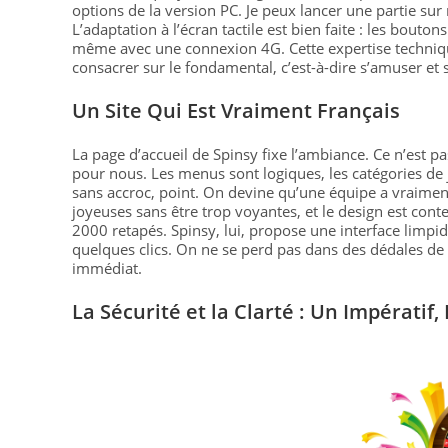
options de la version PC. Je peux lancer une partie s
L’adaptation à l’écran tactile est bien faite : les bouto
même avec une connexion 4G. Cette expertise technique 
consacrer sur le fondamental, c’est-à-dire s’amuser et 
Un Site Qui Est Vraiment Français
La page d’accueil de Spinsy fixe l’ambiance. Ce n’est pa
pour nous. Les menus sont logiques, les catégories de 
sans accroc, point. On devine qu’une équipe a vraiment 
joyeuses sans être trop voyantes, et le design est conte
2000 retapés. Spinsy, lui, propose une interface limpide 
quelques clics. On ne se perd pas dans des dédales de 
immédiat.
La Sécurité et la Clarté : Un Impératif