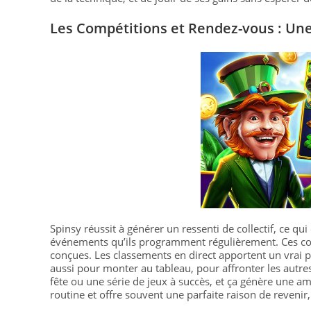
Les Compétitions et Rendez-vous : Une
Spinsy réussit à générer un ressenti de collectif, ce qui
événements qu’ils programment régulièrement. Ces conc
conçues. Les classements en direct apportent un vrai 
aussi pour monter au tableau, pour affronter les aut
fête ou une série de jeux à succès, et ça génère une a
routine et offre souvent une parfaite raison de revenir