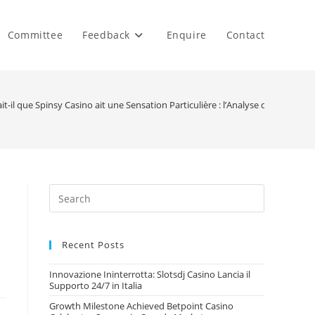
Committee
Feedback
Enquire
Contact
-il que Spinsy Casino ait une Sensation Particulière : l’Analyse d’un Habitué
Recent Posts
Innovazione Ininterrotta: Slotsdj Casino Lancia il
Supporto 24/7 in Italia
Growth Milestone Achieved Betpoint Casino