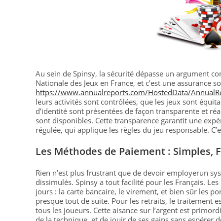
Au sein de Spinsy, la sécurité dépasse un argument comme
Nationale des Jeux en France, et c’est une assurance s
https://www.annualreports.com/HostedData/Annual
leurs activités sont contrôlées, que les jeux sont équit
d’identité sont présentées de façon transparente et ré
sont disponibles. Cette transparence garantit une exp
régulée, qui applique les règles du jeu responsable. C’
Les Méthodes de Paiement : Simples, F
Rien n’est plus frustrant que de devoir employerun s
dissimulés. Spinsy a tout facilité pour les Français. Les
jours : la carte bancaire, le virement, et bien sûr les 
presque tout de suite. Pour les retraits, le traitement 
tous les joueurs. Cette aisance sur l’argent est primord
de la technique, et de jouir de ses gains sans espérer d