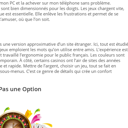
ur mon PC et la achever sur mon téléphone sans problème.
ns sont bien dimensionnés pour les doigts. Les jeux chargent vite,
est essentielle. Elle enlève les frustrations et permet de se
s’amuser, où que l’on soit.
s une version approximative d’un site étranger. Ici, tout est étudi
jeux emploient les mots qu’on utilise entre amis. L’expérience est
travaillé l’ergonomie pour le public français. Les couleurs sont
mporain. À côté, certains casinos ont l’air de sites des années
et rapide. Mettre de l’argent, choisir un jeu, tout se fait en
sous-menus. C’est ce genre de détails qui crée un confort
, Pas une Option