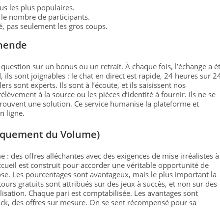
s les plus populaires.
t le nombre de participants.
é, pas seulement les gros coups.
éhende
e question sur un bonus ou un retrait. À chaque fois, l’échange a é
, ils sont joignables : le chat en direct est rapide, 24 heures sur 2
lers sont experts. Ils sont à l’écoute, et ils saisissent nos
élèvement à la source ou les pièces d’identité à fournir. Ils ne se
trouvent une solution. Ce service humanise la plateforme et
n ligne.
niquement du Volume)
: des offres alléchantes avec des exigences de mise irréalistes à
ccueil est construit pour accorder une véritable opportunité de
ose. Les pourcentages sont avantageux, mais le plus important la
s tours gratuits sont attribués sur des jeux à succès, et non sur des
lisation. Chaque pari est comptabilisée. Les avantages sont
back, des offres sur mesure. On se sent récompensé pour sa