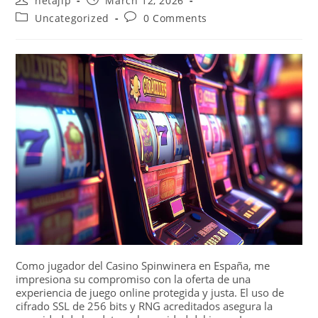
netajip
March 12, 2026
Uncategorized
0 Comments
Como jugador del Casino Spinwinera en España, me
impresiona su compromiso con la oferta de una
experiencia de juego online protegida y justa. El uso de
cifrado SSL de 256 bits y RNG acreditados asegura la