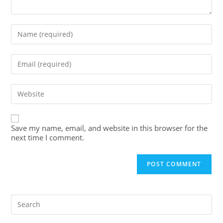
Save my name, email, and website in this browser for the
next time I comment.