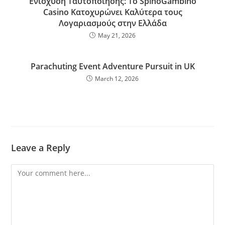
Ενίσχυση Ταυτοποίησης: Το SpinoGambino
Casino Κατοχυρώνει Καλύτερα τους
Λογαριασμούς στην Ελλάδα
May 21, 2026
Parachuting Event Adventure Pursuit in UK
March 12, 2026
Leave a Reply