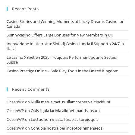
Recent Posts
Casino Stories and Winning Moments at Lucky Dreams Casino for
Canada
Spinnycasino Offers Large Bonuses for New Members in UK
Innovazione Ininterrotta: Slotsdj Casino Lancia il Supporto 24/7 in
Italia
Le casino X3bet en 2025 : Toujours Performant pour le Secteur
Suisse
Casino Prestige Online – Safe Play Tools in the United Kingdom
Recent Comments
OceanWP
on
Nulla metus metus ullamcorper vel tincidunt
OceanWP
on
Quis ligula lacinia aliquet mauris ipsum
OceanWP
on
Luctus non massa fusce ac turpis quis
OceanWP
on
Conubia nostra per inceptos himenaeos