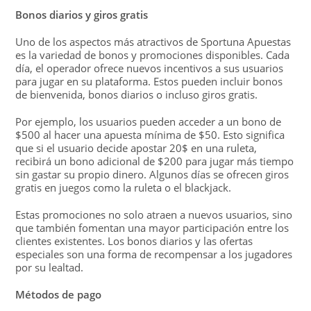
Bonos diarios y giros gratis
Uno de los aspectos más atractivos de Sportuna Apuestas
es la variedad de bonos y promociones disponibles. Cada
día, el operador ofrece nuevos incentivos a sus usuarios
para jugar en su plataforma. Estos pueden incluir bonos
de bienvenida, bonos diarios o incluso giros gratis.
Por ejemplo, los usuarios pueden acceder a un bono de
$500 al hacer una apuesta mínima de $50. Esto significa
que si el usuario decide apostar 20$ en una ruleta,
recibirá un bono adicional de $200 para jugar más tiempo
sin gastar su propio dinero. Algunos días se ofrecen giros
gratis en juegos como la ruleta o el blackjack.
Estas promociones no solo atraen a nuevos usuarios, sino
que también fomentan una mayor participación entre los
clientes existentes. Los bonos diarios y las ofertas
especiales son una forma de recompensar a los jugadores
por su lealtad.
Métodos de pago