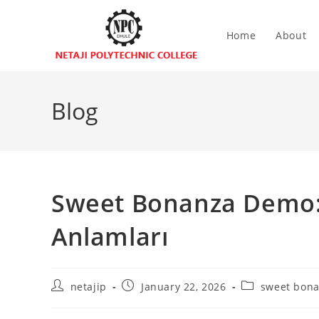
Home
About
Blog
Sweet Bonanza Demo:
Anlamları
netajip
January 22, 2026
sweet bon