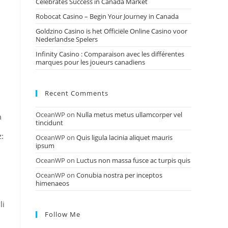
Celebrates Success in Canada Market
Robocat Casino – Begin Your Journey in Canada
Goldzino Casino is het Officiële Online Casino voor
Nederlandse Spelers
Infinity Casino : Comparaison avec les différentes
marques pour les joueurs canadiens
Recent Comments
OceanWP
on
Nulla metus metus ullamcorper vel
m
tincidunt
z:
OceanWP
on
Quis ligula lacinia aliquet mauris
ipsum
OceanWP
on
Luctus non massa fusce ac turpis quis
OceanWP
on
Conubia nostra per inceptos
himenaeos
li
Follow Me