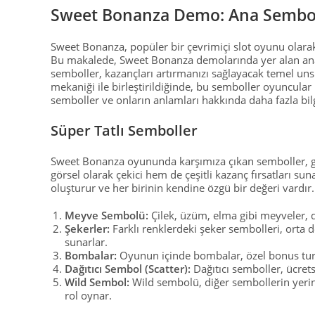
Sweet Bonanza Demo: Ana Semboll
Sweet Bonanza, popüler bir çevrimiçi slot oyunu olarak, 
Bu makalede, Sweet Bonanza demolarında yer alan ana 
semboller, kazançları artırmanızı sağlayacak temel unsu
mekaniği ile birleştirildiğinde, bu semboller oyuncula
semboller ve onların anlamları hakkında daha fazla bil
Süper Tatlı Semboller
Sweet Bonanza oyununda karşımıza çıkan semboller, gen
görsel olarak çekici hem de çeşitli kazanç fırsatları 
oluşturur ve her birinin kendine özgü bir değeri vardır.
Meyve Sembolü:
Çilek, üzüm, elma gibi meyveler, d
Şekerler:
Farklı renklerdeki şeker sembolleri, orta d
sunarlar.
Bombalar:
Oyunun içinde bombalar, özel bonus turl
Dağıtıcı Sembol (Scatter):
Dağıtıcı semboller, ücrets
Wild Sembol:
Wild sembolü, diğer sembollerin yeri
rol oynar.