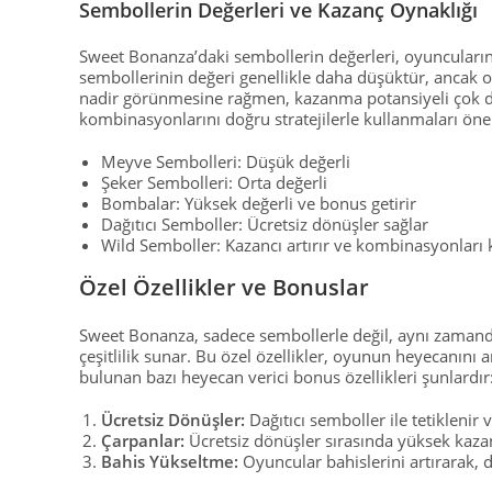
Sembollerin Değerleri ve Kazanç Oynaklığı
Sweet Bonanza’daki sembollerin değerleri, oyuncuların
sembollerinin değeri genellikle daha düşüktür, ancak 
nadir görünmesine rağmen, kazanma potansiyeli çok d
kombinasyonlarını doğru stratejilerle kullanmaları önem
Meyve Sembolleri: Düşük değerli
Şeker Sembolleri: Orta değerli
Bombalar: Yüksek değerli ve bonus getirir
Dağıtıcı Semboller: Ücretsiz dönüşler sağlar
Wild Semboller: Kazancı artırır ve kombinasyonları k
Özel Özellikler ve Bonuslar
Sweet Bonanza, sadece sembollerle değil, aynı zamanda
çeşitlilik sunar. Bu özel özellikler, oyunun heyecanın
bulunan bazı heyecan verici bonus özellikleri şunlardır
Ücretsiz Dönüşler:
Dağıtıcı semboller ile tetiklenir 
Çarpanlar:
Ücretsiz dönüşler sırasında yüksek kazanç
Bahis Yükseltme:
Oyuncular bahislerini artırarak, 