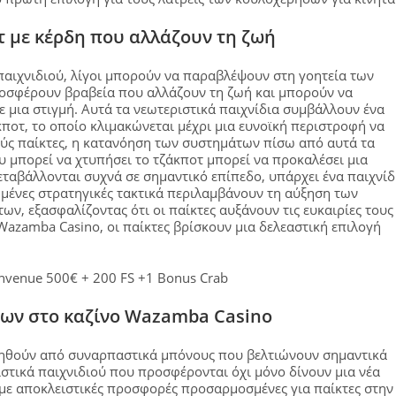
τ με κέρδη που αλλάζουν τη ζωή
 παιχνιδιού, λίγοι μπορούν να παραβλέψουν στη γοητεία των
οσφέρουν βραβεία που αλλάζουν τη ζωή και μπορούν να
 μια στιγμή. Αυτά τα νεωτεριστικά παιχνίδια συμβάλλουν ένα
ποτ, το οποίο κλιμακώνεται μέχρι μια ευνοϊκή περιστροφή να
κούς παίκτες, η κατανόηση των συστημάτων πίσω από αυτά τα
υ μπορεί να χτυπήσει το τζάκποτ μπορεί να προκαλέσει μια
εταβάλλονται συχνά σε σημαντικό επίπεδο, υπάρχει ένα παιχνίδ
ημένες στρατηγικές τακτικά περιλαμβάνουν τη αύξηση των
ων, εξασφαλίζοντας ότι οι παίκτες αυξάνουν τις ευκαιρίες τους
Wazamba Casino, οι παίκτες βρίσκουν μια δελεαστική επιλογή
ων στο καζίνο Wazamba Casino
ληθούν από συναρπαστικά μπόνους που βελτιώνουν σημαντικά
ριστικά παιχνιδιού που προσφέρονται όχι μόνο δίνουν μια νέα
 με αποκλειστικές προσφορές προσαρμοσμένες για παίκτες στην