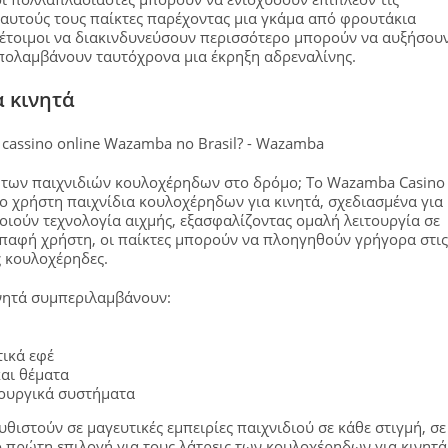
 αυτούς τους παίκτες παρέχοντας μια γκάμα από φρουτάκια
ι έτοιμοι να διακινδυνεύσουν περισσότερο μπορούν να αυξήσου
 απολαμβάνουν ταυτόχρονα μια έκρηξη αδρεναλίνης.
 κινητά
 των παιχνιδιών κουλοχέρηδων στο δρόμο; Το Wazamba Casino
ο χρήστη παιχνίδια κουλοχέρηδων για κινητά, σχεδιασμένα για
οιούν τεχνολογία αιχμής, εξασφαλίζοντας ομαλή λειτουργία σε
ιεπαφή χρήστη, οι παίκτες μπορούν να πλοηγηθούν γρήγορα στις
ς κουλοχέρηδες.
ινητά συμπεριλαμβάνουν:
ικά εφέ
και θέματα
τουργικά συστήματα
θιστούν σε μαγευτικές εμπειρίες παιχνιδιού σε κάθε στιγμή, σε
πρώτη επιλογή για τους λάτρεις των κουλοχέρηδων για κινητά