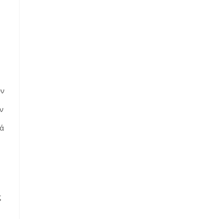
υν
ν
κά
ς