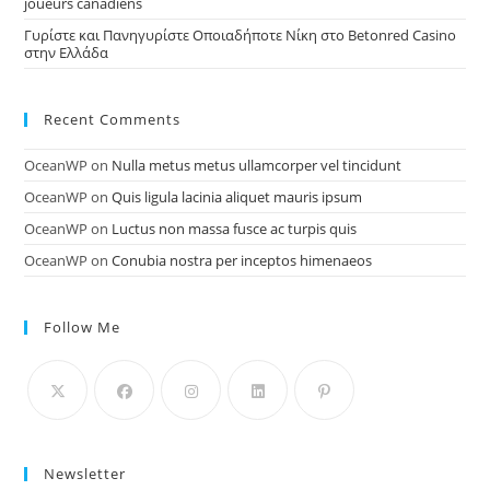
joueurs canadiens
Γυρίστε και Πανηγυρίστε Οποιαδήποτε Νίκη στο Betonred Casino
στην Ελλάδα
Recent Comments
OceanWP
on
Nulla metus metus ullamcorper vel tincidunt
OceanWP
on
Quis ligula lacinia aliquet mauris ipsum
OceanWP
on
Luctus non massa fusce ac turpis quis
OceanWP
on
Conubia nostra per inceptos himenaeos
Follow Me
Newsletter