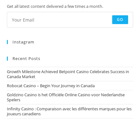
Get all latest content delivered a few times a month.
GO
Instagram
Recent Posts
Growth Milestone Achieved Betpoint Casino Celebrates Success in
Canada Market
Robocat Casino – Begin Your Journey in Canada
Goldzino Casino is het Officiële Online Casino voor Nederlandse
Spelers
Infinity Casino : Comparaison avec les différentes marques pour les
joueurs canadiens