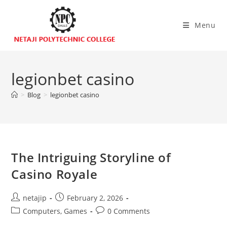
Menu
legionbet casino
>
Blog
>
legionbet casino
The Intriguing Storyline of
Casino Royale
netajip
February 2, 2026
Computers, Games
0 Comments