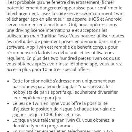
Il est probable qu’une fenêtre d’avertissement (fichier
potentiellement dangereux) apparaisse pour confirmer le
téléchargement. Lisez la suite serve savoir comment 1win
télécharger app en allant sur les appareils iOS et Android
serve commencer à pratiquer. Oui, nous opérons sous
une driving licence internationale et acceptons les
utilisateurs man Burkina Faso. Vous pouvez utiliser toutes
les méthodes de paiement prises en demand dans notre
software. App 1win est remplie de benefit conçus pour
récompenser à la fois les débutants et les utilisateurs
réguliers. En plus des two hundred pièces 1win os quais
vous obtenez après avoir installé iphone app, vous aurez
accès à plus para 10 autres special offers.
Cette fonctionnalité s’adresse non uniquement aux
passionnés para jeux de capital” “mais aussi à les
hobbyists de paris sportifs qui souhaitent diversifier
leur expérience para jeu.
Ce jeu de 1win en ligne vous offre la possibilité
d’ajuster le position de risque à chaque tour ain de
gagner jusqu’à 1000 fois cet mise.
Lorsque vous télécharger 1win CI, vous obtenez la
dernière type du programme.
En suivant ces étapes et en télécharger 1win 2025,