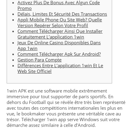
Activez Plus De Bonus Avec Algun Code
Promo
Délais, Limites Et Sécurité Des Transactions
Appli Mobile Phone Ou Site Web? Quelle
Version Repérer Selon Votre Profil
Comment Télécharger Ainsi Que Installer
Gratuitement L’application 1win
Jeux De Online Casino Disponibles Dans
App 1win
Comment Télécharger Apk Sur Android?
Gestion Para Compte
Différences Entre L’application 1win Et Le
Web Site Officiel
1win APK est une software mobile extrêmement
immersive pour tout supporter de paris sportifs. En
dehors du Football qui se révèle être très bien représenté
avec toutes des compétitions internationales les plus en
vue, le bookmaker vous présente une véritable cave au
trésor. Télécharger 1win app serve Windows suit votre
démarche assez similaire à celle d’Android.