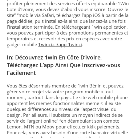
profiter pleinement des services offerts equiparable 1Win
Côte d’Ivoire, vous devez d’abord vous inscrire. Ouvrez le
site” “mobile via Safari, téléchargez l’app iOS à partir de la
page dédiée, puis installez-la ainsi que lancez-la une fois
l’installation terminée. En téléchargeant 1win application,
vous pouvez participer à des promotions permanentes et
temporaires et recevoir des prix en espèces avec votre
gadget mobile
1winci.ci/app-1winci
.
In: Découvrez 1win En Côte D’ivoire,
Téléchargez L’app Ainsi Que Inscrivez-vous
Facilement
Vous êtes désormais membre de 1win Bénin et pouvez
gérer votre projet via votre program mobile à tout
moment, partout dans le pays. Le site web mobile phone
apportent les mêmes fonctionnalités même s’ il existe
quelques différences au niveau de l’aspect visuel du
design. Par ailleurs, il subsiste un moyen indirect de se
servir de l’argent online” “en déambulant son compte
Lemon, MTN ou Moov pour effectuer kklk paiements.
Pour cela, vous avez besoin d’une carte bancaire virtuelle