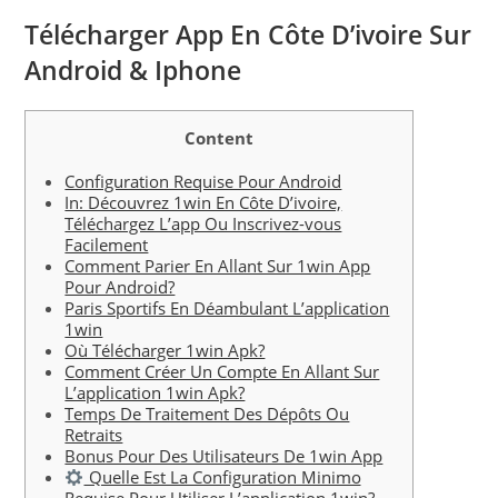
Télécharger App En Côte D’ivoire Sur
Android & Iphone
Content
Configuration Requise Pour Android
In: Découvrez 1win En Côte D’ivoire,
Téléchargez L’app Ou Inscrivez-vous
Facilement
Comment Parier En Allant Sur 1win App
Pour Android?
Paris Sportifs En Déambulant L’application
1win
Où Télécharger 1win Apk?
Comment Créer Un Compte En Allant Sur
L’application 1win Apk?
Temps De Traitement Des Dépôts Ou
Retraits
Bonus Pour Des Utilisateurs De 1win App
Quelle Est La Configuration Minimo