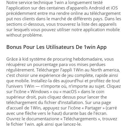
Notre service technique 1win a longuement testé
l’application sur des centaines d’appareils Android et iOS
précédemment entre ma rendre online au téléchargement
put nos clients dans le marché de différents pays. Dans les
sections ci-dessous, vous trouverez la liste des appareils
sur lesquels vous pouvez utiliser notre application mobile
without problème.
Bonus Pour Les Utilisateurs De 1win App
Grâce à kid système de procuring hebdomadaire, vous
récupérez un pourcentage para vos mises perdues
régulièrement. Télécharger l’appli 1Win au North america,
c’est choisir une expérience de jeu complète, rapide ainsi
que mobile. Installez-la dès aujourd’hui et profitez de tout
l’univers 1Win — n’importe où, n’importe au sujet. Cliquez
sur l’icône « Windows » ou « macOS » dans le coin
supérieur droit, puis cliquez dessus pour lancer the
téléchargement du fichier d’installation. Sur una page
d’accueil de 1Win, appuyez sur l’icône « Partager » (carré
avec une flèche vers le haut) durante bas de l’écran.
Ouvrez le documentazione « Téléchargements », trouvez
le fichier 1win. apk ainsi que lancez-le.