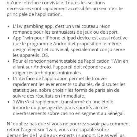
qu’une interface conviviale. Toutes les sections
nécessaires sont rapidement accessibles au sein de site
principale de l’application.
L’1w gambling app, c’est un vrai couteau réion
romande pour les enthusiasts de jeux ou de sport.
App 1win pour iPhone et ipad device est aussi réactive
que le programme Android et proposition le même
design élégant et convivial, spécialement conçu serve
les appareils iOS.
Pour el fonctionnement stable de l’application 1Win en
allant sur Android, l’appareil doit répondre aux
exigences techniques minimales.
L’interface de l’application permet de trouver
rapidement les événements souhaités, de discuter les
statistiques, sobre choisir les forms de paris ain de
suivre des résultats en immediate.
1Win s’est rapidement transformé en une étoile
importe du paysage des paris sportifs ain des
divertissements sobre casino en segment au Sénégal.
N`oubliez pas que si vous ne pourrez savoir pas comment
retirer l’argent sur 1win, vous etre capable sobre
demander de l`aide aux experts i support. De as well as,