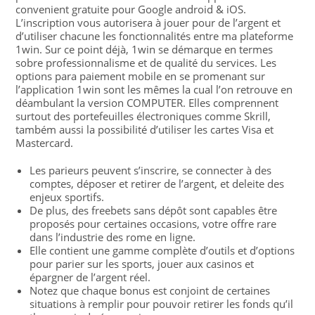
convenient gratuite pour Google android & iOS.
L’inscription vous autorisera à jouer pour de l’argent et
d’utiliser chacune les fonctionnalités entre ma plateforme
1win. Sur ce point déjà, 1win se démarque en termes
sobre professionnalisme et de qualité du services. Les
options para paiement mobile en se promenant sur
l’application 1win sont les mêmes la cual l’on retrouve en
déambulant la version COMPUTER. Elles comprennent
surtout des portefeuilles électroniques comme Skrill,
também aussi la possibilité d’utiliser les cartes Visa et
Mastercard.
Les parieurs peuvent s’inscrire, se connecter à des
comptes, déposer et retirer de l’argent, et deleite des
enjeux sportifs.
De plus, des freebets sans dépôt sont capables être
proposés pour certaines occasions, votre offre rare
dans l’industrie des rome en ligne.
Elle contient une gamme complète d’outils et d’options
pour parier sur les sports, jouer aux casinos et
épargner de l’argent réel.
Notez que chaque bonus est conjoint de certaines
situations à remplir pour pouvoir retirer les fonds qu’il