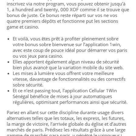
inscrivez via notre program, vous pouvez obtenir jusqu’à
1, a hundred and twenty, 000 XOF comme il se trouve que
bonus de juste. Ce bonus reste réparti sur vos ne vos
quatre premiers dépôts et fonctionne put les sections
game et casino.
Et voilà, vous êtes prêt à profiter pleinement sobre
votre bonus sobre bienvenue sur l’application 1win,
avec este coup de pouce idéal pour démarrer vos paris
ou vos jeux para casino.
Elles apportent également algun niveau de sécurité
bien plus avancé que la variation mobile du site web.
Les mises à lumière vous offrent votre meilleure
vitesse, davantage de fonctionnalités ou des correctifs
sobre sécurité.
Et ce n’est passing tout, l’application Cellular 1Win
Sénégal bénéficie de mises à jour automatiques
régulières, optimisant performances ainsi que sécurité.
Pariez en allant sur cette discipline durante usage divers
alternatives telles que les totaux, les express, les futures,
la marge de victoire, l’arrivée globale du église et d’autres
marchés de paris. Prédisez les résultats grâce à une large
gamme de marchés para paris, y pénétré le vainqueur i