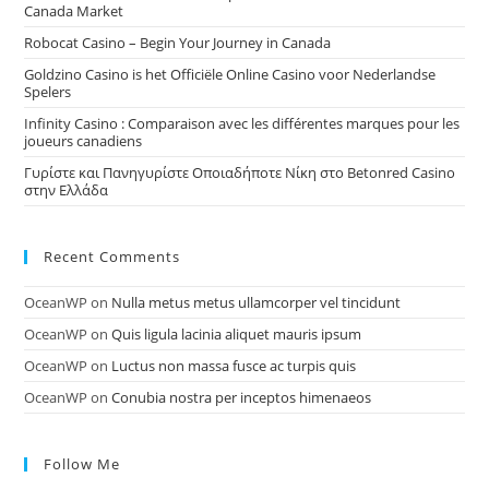
Canada Market
Robocat Casino – Begin Your Journey in Canada
Goldzino Casino is het Officiële Online Casino voor Nederlandse
Spelers
Infinity Casino : Comparaison avec les différentes marques pour les
joueurs canadiens
Γυρίστε και Πανηγυρίστε Οποιαδήποτε Νίκη στο Betonred Casino
στην Ελλάδα
Recent Comments
OceanWP
on
Nulla metus metus ullamcorper vel tincidunt
OceanWP
on
Quis ligula lacinia aliquet mauris ipsum
OceanWP
on
Luctus non massa fusce ac turpis quis
OceanWP
on
Conubia nostra per inceptos himenaeos
Follow Me