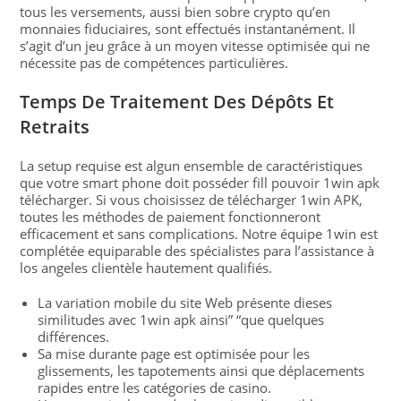
tous les versements, aussi bien sobre crypto qu’en
monnaies fiduciaires, sont effectués instantanément. Il
s’agit d’un jeu grâce à un moyen vitesse optimisée qui ne
nécessite pas de compétences particulières.
Temps De Traitement Des Dépôts Et
Retraits
La setup requise est algun ensemble de caractéristiques
que votre smart phone doit posséder fill pouvoir 1win apk
télécharger. Si vous choisissez de télécharger 1win APK,
toutes les méthodes de paiement fonctionneront
efficacement et sans complications. Notre équipe 1win est
complétée equiparable des spécialistes para l’assistance à
los angeles clientèle hautement qualifiés.
La variation mobile du site Web présente dieses
similitudes avec 1win apk ainsi” “que quelques
différences.
Sa mise durante page est optimisée pour les
glissements, les tapotements ainsi que déplacements
rapides entre les catégories de casino.