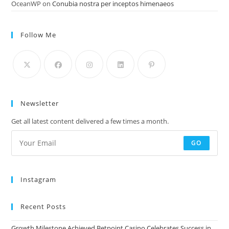
OceanWP
on
Conubia nostra per inceptos himenaeos
Follow Me
Newsletter
Get all latest content delivered a few times a month.
GO
Instagram
Recent Posts
Growth Milestone Achieved Betpoint Casino Celebrates Success in