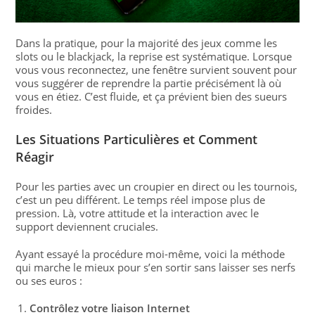
Dans la pratique, pour la majorité des jeux comme les
slots ou le blackjack, la reprise est systématique. Lorsque
vous vous reconnectez, une fenêtre survient souvent pour
vous suggérer de reprendre la partie précisément là où
vous en étiez. C’est fluide, et ça prévient bien des sueurs
froides.
Les Situations Particulières et Comment
Réagir
Pour les parties avec un croupier en direct ou les tournois,
c’est un peu différent. Le temps réel impose plus de
pression. Là, votre attitude et la interaction avec le
support deviennent cruciales.
Ayant essayé la procédure moi-même, voici la méthode
qui marche le mieux pour s’en sortir sans laisser ses nerfs
ou ses euros :
Contrôlez votre liaison Internet