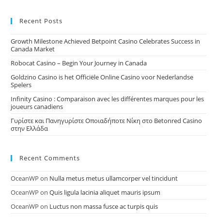
Recent Posts
Growth Milestone Achieved Betpoint Casino Celebrates Success in
Canada Market
Robocat Casino – Begin Your Journey in Canada
Goldzino Casino is het Officiële Online Casino voor Nederlandse
Spelers
Infinity Casino : Comparaison avec les différentes marques pour les
joueurs canadiens
Γυρίστε και Πανηγυρίστε Οποιαδήποτε Νίκη στο Betonred Casino
στην Ελλάδα
Recent Comments
OceanWP
on
Nulla metus metus ullamcorper vel tincidunt
OceanWP
on
Quis ligula lacinia aliquet mauris ipsum
OceanWP
on
Luctus non massa fusce ac turpis quis