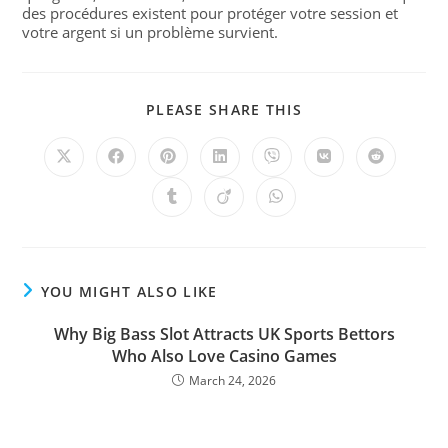
des procédures existent pour protéger votre session et
votre argent si un problème survient.
PLEASE SHARE THIS
YOU MIGHT ALSO LIKE
Why Big Bass Slot Attracts UK Sports Bettors
Who Also Love Casino Games
March 24, 2026