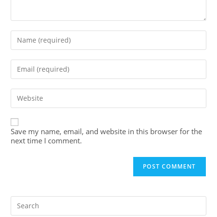
Save my name, email, and website in this browser for the
next time I comment.