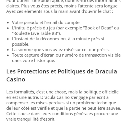
Pour obtenir une aide rapide, donnez-lui des informations
claires. Plus vous êtes précis, moins l’attente sera longue.
Ayez ces éléments sous la main avant d’ouvrir le chat :
Votre pseudo et l’email du compte.
L’intitulé précis du jeu (par exemple “Book of Dead” ou
“Roulette Live Table #3”).
L’instant de la déconnexion, à la minute près si
possible.
La somme que vous aviez misé sur ce tour précis.
Toute capture d’écran ou numéro de transaction visible
dans votre historique.
Les Protections et Politiques de Dracula
Casino
Les formalités, c’est une chose, mais la politique officielle
en est une autre. Dracula Casino s’engage par écrit à
compenser les mises perdues si un problème technique
de leur côté est vérifié et que la partie ne peut être sauvée.
Cette clause dans leurs conditions générales procure une
vraie tranquillité d’esprit.