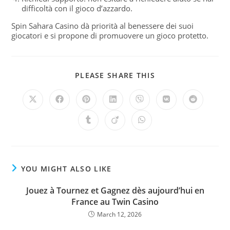
difficoltà con il gioco d’azzardo.
Spin Sahara Casino dà priorità al benessere dei suoi
giocatori e si propone di promuovere un gioco protetto.
PLEASE SHARE THIS
YOU MIGHT ALSO LIKE
Jouez à Tournez et Gagnez dès aujourd’hui en
France au Twin Casino
March 12, 2026