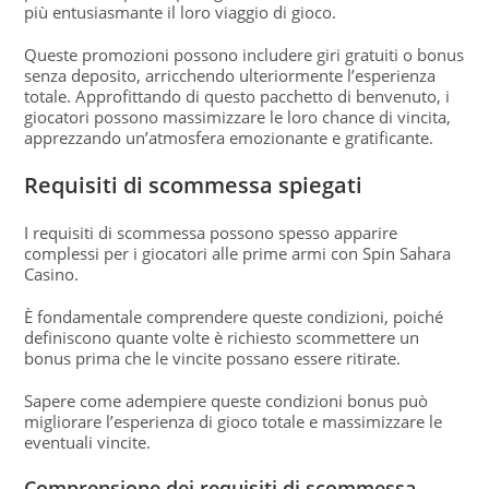
più entusiasmante il loro viaggio di gioco.
Queste promozioni possono includere giri gratuiti o bonus
senza deposito, arricchendo ulteriormente l’esperienza
totale. Approfittando di questo pacchetto di benvenuto, i
giocatori possono massimizzare le loro chance di vincita,
apprezzando un’atmosfera emozionante e gratificante.
Requisiti di scommessa spiegati
I requisiti di scommessa possono spesso apparire
complessi per i giocatori alle prime armi con Spin Sahara
Casino.
È fondamentale comprendere queste condizioni, poiché
definiscono quante volte è richiesto scommettere un
bonus prima che le vincite possano essere ritirate.
Sapere come adempiere queste condizioni bonus può
migliorare l’esperienza di gioco totale e massimizzare le
eventuali vincite.
Comprensione dei requisiti di scommessa