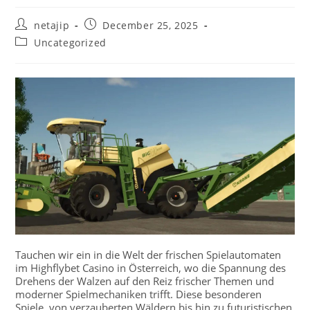
netajip
December 25, 2025
Uncategorized
Tauchen wir ein in die Welt der frischen Spielautomaten
im Highflybet Casino in Österreich, wo die Spannung des
Drehens der Walzen auf den Reiz frischer Themen und
moderner Spielmechaniken trifft. Diese besonderen
Spiele, von verzauberten Wäldern bis hin zu futuristischen