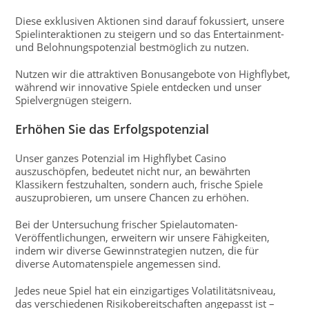
Diese exklusiven Aktionen sind darauf fokussiert, unsere
Spielinteraktionen zu steigern und so das Entertainment-
und Belohnungspotenzial bestmöglich zu nutzen.
Nutzen wir die attraktiven Bonusangebote von Highflybet,
während wir innovative Spiele entdecken und unser
Spielvergnügen steigern.
Erhöhen Sie das Erfolgspotenzial
Unser ganzes Potenzial im Highflybet Casino
auszuschöpfen, bedeutet nicht nur, an bewährten
Klassikern festzuhalten, sondern auch, frische Spiele
auszuprobieren, um unsere Chancen zu erhöhen.
Bei der Untersuchung frischer Spielautomaten-
Veröffentlichungen, erweitern wir unsere Fähigkeiten,
indem wir diverse Gewinnstrategien nutzen, die für
diverse Automatenspiele angemessen sind.
Jedes neue Spiel hat ein einzigartiges Volatilitätsniveau,
das verschiedenen Risikobereitschaften angepasst ist –