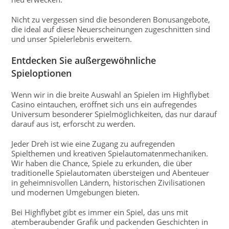
Nicht zu vergessen sind die besonderen Bonusangebote,
die ideal auf diese Neuerscheinungen zugeschnitten sind
und unser Spielerlebnis erweitern.
Entdecken Sie außergewöhnliche
Spieloptionen
Wenn wir in die breite Auswahl an Spielen im Highflybet
Casino eintauchen, eröffnet sich uns ein aufregendes
Universum besonderer Spielmöglichkeiten, das nur darauf
darauf aus ist, erforscht zu werden.
Jeder Dreh ist wie eine Zugang zu aufregenden
Spielthemen und kreativen Spielautomatenmechaniken.
Wir haben die Chance, Spiele zu erkunden, die über
traditionelle Spielautomaten übersteigen und Abenteuer
in geheimnisvollen Ländern, historischen Zivilisationen
und modernen Umgebungen bieten.
Bei Highflybet gibt es immer ein Spiel, das uns mit
atemberaubender Grafik und packenden Geschichten in