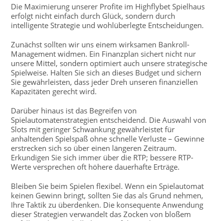
Die Maximierung unserer Profite im Highflybet Spielhaus
erfolgt nicht einfach durch Glück, sondern durch
intelligente Strategie und wohlüberlegte Entscheidungen.
Zunächst sollten wir uns einem wirksamen Bankroll-
Management widmen. Ein Finanzplan sichert nicht nur
unsere Mittel, sondern optimiert auch unsere strategische
Spielweise. Halten Sie sich an dieses Budget und sichern
Sie gewährleisten, dass jeder Dreh unseren finanziellen
Kapazitäten gerecht wird.
Darüber hinaus ist das Begreifen von
Spielautomatenstrategien entscheidend. Die Auswahl von
Slots mit geringer Schwankung gewährleistet für
anhaltenden Spielspaß ohne schnelle Verluste – Gewinne
erstrecken sich so über einen längeren Zeitraum.
Erkundigen Sie sich immer über die RTP; bessere RTP-
Werte versprechen oft höhere dauerhafte Erträge.
Bleiben Sie beim Spielen flexibel. Wenn ein Spielautomat
keinen Gewinn bringt, sollten Sie das als Grund nehmen,
Ihre Taktik zu überdenken. Die konsequente Anwendung
dieser Strategien verwandelt das Zocken von bloßem