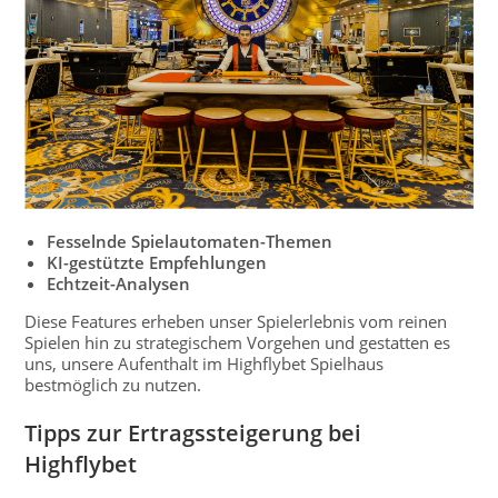
Fesselnde Spielautomaten-Themen
KI-gestützte Empfehlungen
Echtzeit-Analysen
Diese Features erheben unser Spielerlebnis vom reinen
Spielen hin zu strategischem Vorgehen und gestatten es
uns, unsere Aufenthalt im Highflybet Spielhaus
bestmöglich zu nutzen.
Tipps zur Ertragssteigerung bei
Highflybet