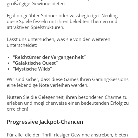
großzügige Gewinne bieten.
Egal ob geübter Spinner oder wissbegieriger Neuling,
diese Spiele fesseln mit ihren beliebten Themen und
attraktiven Spielstrukturen.
Lasst uns untersuchen, was sie von den weiteren
unterscheidet:
“Reichtümer der Vergangenheit”
“Galaktische Quest”
“Mystische Wilds”
Wir sind sicher, dass diese Games Ihren Gaming-Sessions
eine lebendige Note verleihen werden.
Nutzen Sie die Gelegenheit, ihren besonderen Charme zu
erleben und möglicherweise einen bedeutenden Erfolg zu
erreichen!
Progressive Jackpot-Chancen
Für alle, die den Thrill riesiger Gewinne anstreben, bieten