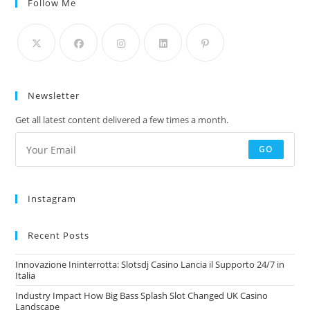
Follow Me
Newsletter
Get all latest content delivered a few times a month.
GO
Instagram
Recent Posts
Innovazione Ininterrotta: Slotsdj Casino Lancia il Supporto 24/7 in
Italia
Industry Impact How Big Bass Splash Slot Changed UK Casino
Landscape