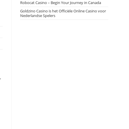
Robocat Casino – Begin Your Journey in Canada
Goldzino Casino is het Officiële Online Casino voor
Nederlandse Spelers
,