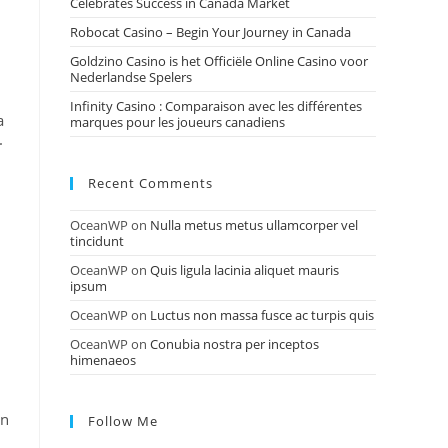
Celebrates Success in Canada Market
Robocat Casino – Begin Your Journey in Canada
n
Goldzino Casino is het Officiële Online Casino voor
Nederlandse Spelers
Infinity Casino : Comparaison avec les différentes
a
marques pour les joueurs canadiens
.
Recent Comments
OceanWP
on
Nulla metus metus ullamcorper vel
tincidunt
OceanWP
on
Quis ligula lacinia aliquet mauris
ipsum
OceanWP
on
Luctus non massa fusce ac turpis quis
OceanWP
on
Conubia nostra per inceptos
himenaeos
on
Follow Me