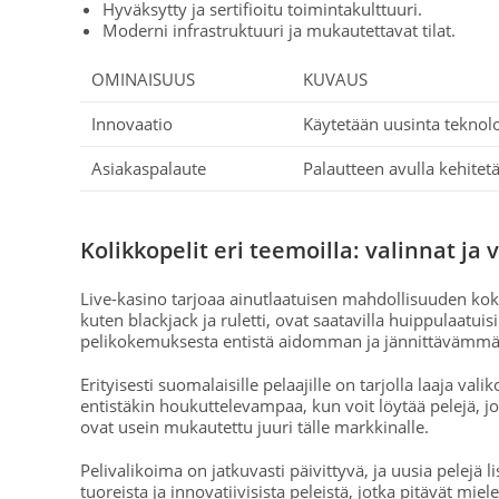
Hyväksytty ja sertifioitu toimintakulttuuri.
Moderni infrastruktuuri ja mukautettavat tilat.
OMINAISUUS
KUVAUS
Innovaatio
Käytetään uusinta tekno
Asiakaspalaute
Palautteen avulla kehitetä
Kolikkopelit eri teemoilla: valinnat ja 
Live-kasino tarjoaa ainutlaatuisen mahdollisuuden koke
kuten blackjack ja ruletti, ovat saatavilla huippulaatui
pelikokemuksesta entistä aidomman ja jännittävämmä
Erityisesti suomalaisille pelaajille on tarjolla laaja va
entistäkin houkuttelevampaa, kun voit löytää pelejä, jo
ovat usein mukautettu juuri tälle markkinalle.
Pelivalikoima on jatkuvasti päivittyvä, ja uusia pelejä l
tuoreista ja innovatiivisista peleistä, jotka pitävät miele