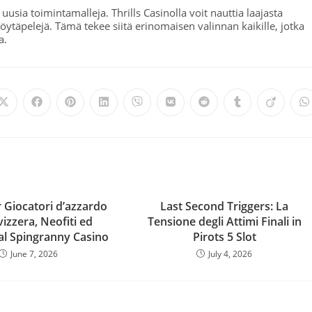
uusia toimintamalleja. Thrills Casinolla voit nauttia laajasta
pöytäpelejä. Tämä tekee siitä erinomaisen valinnan kaikille, jotka
a.
r Giocatori d’azzardo
Last Second Triggers: La
vizzera, Neofiti ed
Tensione degli Attimi Finali in
 al Spingranny Casino
Pirots 5 Slot
June 7, 2026
July 4, 2026