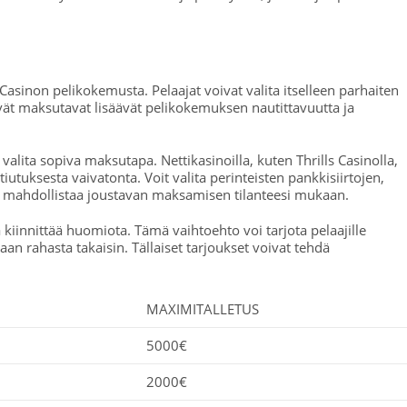
asinon pelikokemusta. Pelaajat voivat valita itselleen parhaiten
yvät maksutavat lisäävät pelikokemuksen nautittavuutta ja
alita sopiva maksutapa. Nettikasinoilla, kuten Thrills Casinolla,
tiutuksesta vaivatonta. Voit valita perinteisten pankkisiirtojen,
kä mahdollistaa joustavan maksamisen tilanteesi mukaan.
kiinnittää huomiota. Tämä vaihtoehto voi tarjota pelaajille
n rahasta takaisin. Tällaiset tarjoukset voivat tehdä
MAXIMITALLETUS
5000€
2000€