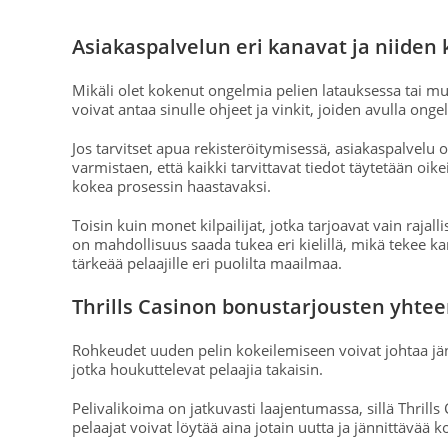
Asiakaspalvelun eri kanavat ja niiden 
Mikäli olet kokenut ongelmia pelien latauksessa tai mu
voivat antaa sinulle ohjeet ja vinkit, joiden avulla ong
Jos tarvitset apua rekisteröitymisessä, asiakaspalvelu
varmistaen, että kaikki tarvittavat tiedot täytetään oike
kokea prosessin haastavaksi.
Toisin kuin monet kilpailijat, jotka tarjoavat vain rajal
on mahdollisuus saada tukea eri kielillä, mikä tekee 
tärkeää pelaajille eri puolilta maailmaa.
Thrills Casinon bonustarjousten yhte
Rohkeudet uuden pelin kokeilemiseen voivat johtaa jännit
jotka houkuttelevat pelaajia takaisin.
Pelivalikoima on jatkuvasti laajentumassa, sillä Thrills 
pelaajat voivat löytää aina jotain uutta ja jännittävää k