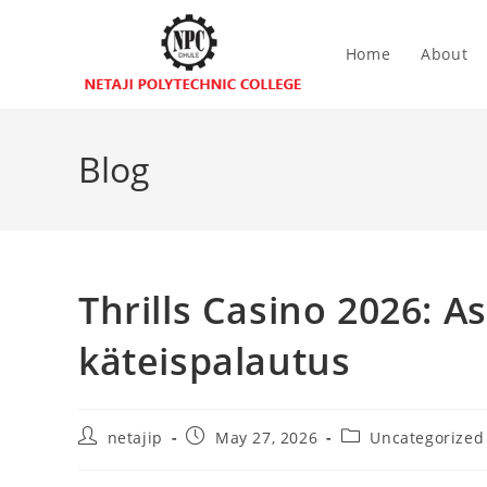
Home
About
Blog
Thrills Casino 2026: A
käteispalautus
netajip
May 27, 2026
Uncategorized