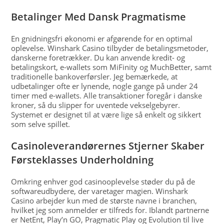
Betalinger Med Dansk Pragmatisme
En gnidningsfri økonomi er afgørende for en optimal
oplevelse. Winshark Casino tilbyder de betalingsmetoder,
danskerne foretrækker. Du kan anvende kredit- og
betalingskort, e-wallets som MiFinity og MuchBetter, samt
traditionelle bankoverførsler. Jeg bemærkede, at
udbetalinger ofte er lynende, nogle gange på under 24
timer med e-wallets. Alle transaktioner foregår i danske
kroner, så du slipper for uventede vekselgebyrer.
Systemet er designet til at være lige så enkelt og sikkert
som selve spillet.
Casinoleverandørernes Stjerner Skaber
Førsteklasses Underholdning
Omkring enhver god casinooplevelse støder du på de
softwareudbydere, der varetager magien. Winshark
Casino arbejder kun med de største navne i branchen,
hvilket jeg som anmelder er tilfreds for. Iblandt partnerne
er NetEnt, Play’n GO, Pragmatic Play og Evolution til live