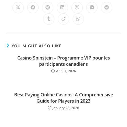
YOU MIGHT ALSO LIKE
Casino Spinstein – Programme VIP pour les
participants canadiens
April 7, 2026
Best Paying Online Casinos: A Comprehensive
Guide for Players in 2023
January 28, 2026