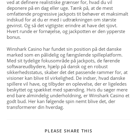
ved at definere realistiske grænser for, hvad du vil
deponere på en dag eller uge. Tænk på, at de mest
omfattende progressive jackpots tit behøver et maksimalt
indskud for at du er med i udtrækningen om største
gevinst. Og så det vigtigste: erindre at have det sjovt.
Hvert runde er fornøjelse, og jackpotten er den ypperste
bonus.
Winshark Casino har fundet sin position på det danske
marked som en pålidelig og fængslende spilleplatform.
Med sit tydelige fokusområde på jackpots, de førende
softwareudbydere, hjælp på dansk og en robust
sikkerhedsstatus, skaber det det passende rammer for, at
visioner kan blive til virkelighed. De indser, hvad danske
spillere vil have, og tilbyder en oplevelse, der er ligeledes
beskyttet og spækket med spænding. Hvis du søger mere
end bare almindelig underholdning, er Winshark Casino et
godt bud. Her kan følgende spin nemt blive det, der
transformerer din hverdag.
PLEASE SHARE THIS