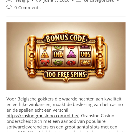
netajip
June 7, 2026
Uncategorized
0 Comments
Voor Belgische gokkers die waarde hechten aan kwaliteit
en eerlijke winkansen, maakt de beslissing van het casino
en de spellen echt een verschil
https://casinogransinoo.com/nl-be/
. Gransino Casino
onderscheidt zich met een aanbod van populaire
softwareleveranciers en een groot aantal slots met een