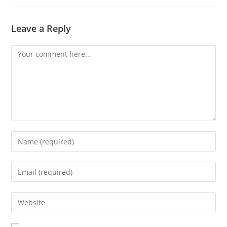
Leave a Reply