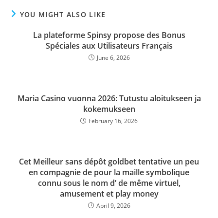
YOU MIGHT ALSO LIKE
La plateforme Spinsy propose des Bonus
Spéciales aux Utilisateurs Français
June 6, 2026
Maria Casino vuonna 2026: Tutustu aloitukseen ja
kokemukseen
February 16, 2026
Cet Meilleur sans dépôt goldbet tentative un peu
en compagnie de pour la maille symbolique
connu sous le nom d’ de même virtuel,
amusement et play money
April 9, 2026