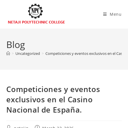
Menu
Blog
>
Uncategorized
>
Competiciones y eventos exclusivos en el Casino
Competiciones y eventos
exclusivos en el Casino
Nacional de España.