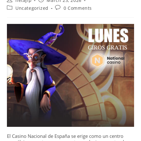
netajip
March 23, 2026
Uncategorized
0 Comments
El Casino Nacional de España se erige como un centro