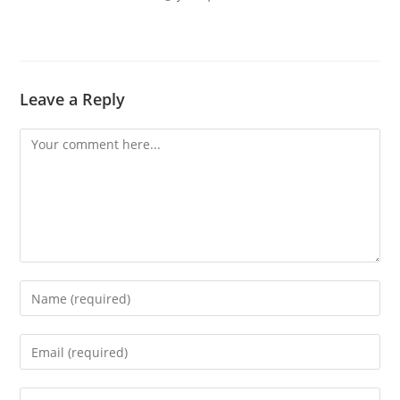
Leave a Reply