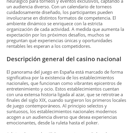
neurálgico para torneos y eventos exclusivos, captando a
un audiencia diverso. Con un calendario de torneos
cuidadosamente diseñado, los participantes pueden
involucrarse en distintos formatos de competencia. El
ambiente dinámico se enriquece con la estricta
organización de cada actividad. A medida que aumenta la
expectación por los próximos desafíos, muchos se
preguntan qué experiencias únicas y oportunidades
rentables les esperan a los competidores.
Descripción general del casino nacional
El panorama del juego en España está marcado de forma
significativa por la existencia de los establecimientos
nacionales, que funcionan como vibrantes epicentros de
entretenimiento y ocio. Estos establecimientos cuentan
con una extensa historia ligada al azar, que se retrotrae a
finales del siglo XIX, cuando surgieron los primeros locales
de juego contemporáneos. Al principio selectos y
suntuosos, los establecimientos nacionales modernos
acogen a un audiencia diverso que desea experiencias
emocionantes, desde la ruleta hasta el poker.