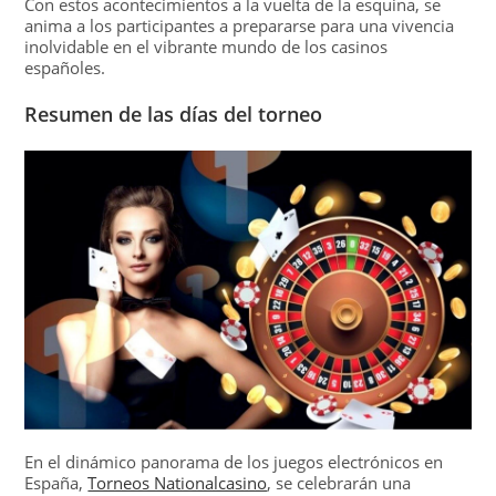
Con estos acontecimientos a la vuelta de la esquina, se
anima a los participantes a prepararse para una vivencia
inolvidable en el vibrante mundo de los casinos
españoles.
Resumen de las días del torneo
En el dinámico panorama de los juegos electrónicos en
España,
Torneos Nationalcasino
, se celebrarán una