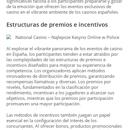
significativas facilita a los participantes prepararse y gozar
de la emoción que ofrecen los eventos exclusivos de
casino en el vibrante ambiente de los casinos españoles.
Estructuras de premios e incentivos
Al explorar el vibrante panorama de los eventos de casino
en España, los participantes tienden a estar atraídos por
las complejidades de las estructuras de premios e
incentivos diseñados para mejorar su experiencia de
competencia. Los organizadores aplican métodos
innovadores de distribución de premios, garantizando
recompensas llamativas y diversas. Los premios por
niveles, fundamentados en la clasificación por
rendimiento, incentivan a los jugadores a alcanzar sus
objetivos, mientras que los premios por participación
promueven una mayor participación.
Las métodos de incentivos también juegan un papel
esencial en la configuración del interés de los
concursantes. Al ofrecer bonos, productos promocionales