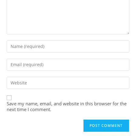
Save my name, email, and website in this browser for the
next time I comment.