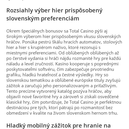
Rozsiahly výber hier prispôsobený
slovenským preferenciám
Okrem špeciálnych bonusov sa Total Casino pýši aj
širokým výberom hier prispôsobeným vkusu slovenských
hráčov. Ponúka pestrú škálu hracích automatov, stolových
hier a hier s krupiérom naživo, ktoré rezonujú s
miestnymi preferenciami. Od obľúbených obľúbených až
po čerstvé vydania si hráči nájdu rozmanité hry pre každú
náladu a level zručností. Kasíno kooperuje s poprednými
poskytovateľmi softvéru, čím zabezpečuje prvotriednu
grafiku, hladkú hrateľnosť a čestné výsledky. Hry so
slovenskou tematikou a obľúbené európske tituly zvyšujú
zážitok a zaručujú jeho personalizovaným a príťažlivým.
Tento precízne vytvorený katalóg pozýva hráčov, aby
objavili nové favoritné hry a zároveň si získali osvedčené
klasické hry, čím potvrdzuje, že Total Casino je perfektnou
destináciou pre tých, ktorí pátrajú po rozmanitosť bez
obmedzení v kvalite na živom slovenskom hernom trhu.
Hladký mobilný zážitok pre hranie na