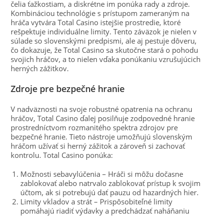
čelia ťažkostiam, a diskrétne im ponúka rady a zdroje.
Kombináciou technológie s prístupom zameraným na
hráča vytvára Total Casino istejšie prostredie, ktoré
rešpektuje individuálne limity. Tento záväzok je nielen v
súlade so slovenskými predpismi, ale aj pestuje dôveru,
čo dokazuje, že Total Casino sa skutočne stará o pohodu
svojich hráčov, a to nielen vďaka ponúkaniu vzrušujúcich
herných zážitkov.
Zdroje pre bezpečné hranie
V nadväznosti na svoje robustné opatrenia na ochranu
hráčov, Total Casino ďalej posilňuje zodpovedné hranie
prostredníctvom rozmanitého spektra zdrojov pre
bezpečné hranie. Tieto nástroje umožňujú slovenským
hráčom užívať si herný zážitok a zároveň si zachovať
kontrolu. Total Casino ponúka:
Možnosti sebavylúčenia – Hráči si môžu dočasne
zablokovať alebo natrvalo zablokovať prístup k svojim
účtom, ak si potrebujú dať pauzu od hazardných hier.
Limity vkladov a strát – Prispôsobiteľné limity
pomáhajú riadiť výdavky a predchádzať naháňaniu