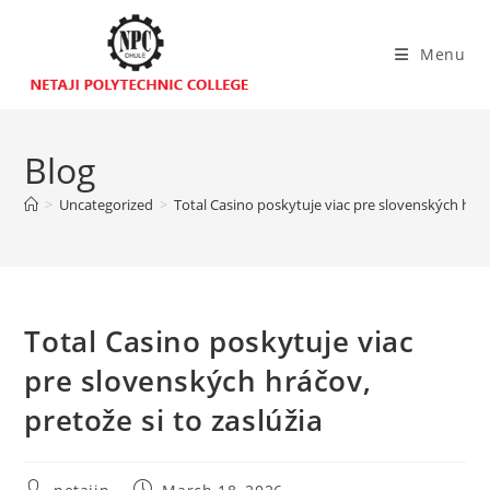
Menu
Blog
>
Uncategorized
>
Total Casino poskytuje viac pre slovenských hráčo
Total Casino poskytuje viac
pre slovenských hráčov,
pretože si to zaslúžia