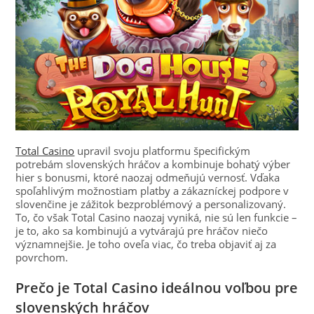
Total Casino
upravil svoju platformu špecifickým
potrebám slovenských hráčov a kombinuje bohatý výber
hier s bonusmi, ktoré naozaj odmeňujú vernosť. Vďaka
spoľahlivým možnostiam platby a zákazníckej podpore v
slovenčine je zážitok bezproblémový a personalizovaný.
To, čo však Total Casino naozaj vyniká, nie sú len funkcie –
je to, ako sa kombinujú a vytvárajú pre hráčov niečo
významnejšie. Je toho oveľa viac, čo treba objaviť aj za
povrchom.
Prečo je Total Casino ideálnou voľbou pre
slovenských hráčov