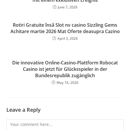
June 7, 2026
Rotiri Gratuite însă Slot nv casino Sizzling Gems
Achitare martie 2026 Mat Oferte deasupra Cazino
April 3, 2026
Die innovative Online-Casino-Plattform Robocat
Casino ist jetzt für Glücksspieler in der
Bundesrepublik zugänglich
May 16, 2026
Leave a Reply