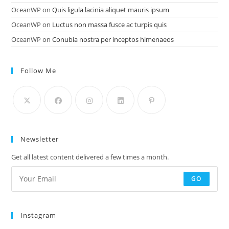
OceanWP
on
Quis ligula lacinia aliquet mauris ipsum
OceanWP
on
Luctus non massa fusce ac turpis quis
OceanWP
on
Conubia nostra per inceptos himenaeos
Follow Me
Newsletter
Get all latest content delivered a few times a month.
GO
Instagram