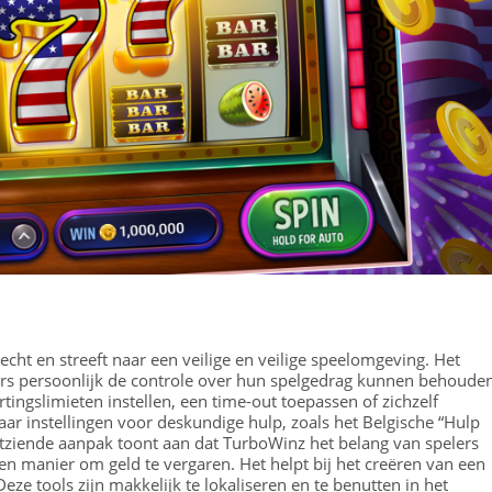
cht en streeft naar een veilige en veilige speelomgeving. Het
lers persoonlijk de controle over hun spelgedrag kunnen behouden
ingslimieten instellen, een time-out toepassen of zichzelf
 naar instellingen voor deskundige hulp, zoals het Belgische “Hulp
uitziende aanpak toont aan dat TurboWinz het belang van spelers
een manier om geld te vergaren. Het helpt bij het creëren van een
ze tools zijn makkelijk te lokaliseren en te benutten in het