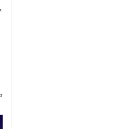
t
f
st