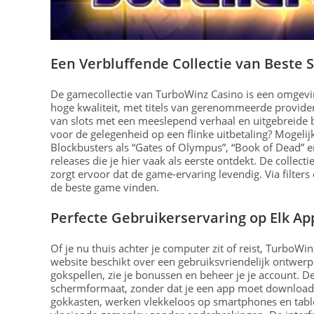
Een Verbluffende Collectie van Beste S
De gamecollectie van TurboWinz Casino is een omgeving
hoge kwaliteit, met titels van gerenommeerde provider
van slots met een meeslepend verhaal en uitgebreide 
voor de gelegenheid op een flinke uitbetaling? Mogelij
Blockbusters als “Gates of Olympus”, “Book of Dead” 
releases die je hier vaak als eerste ontdekt. De collecti
zorgt ervoor dat de game-ervaring levendig. Via filter
de beste game vinden.
Perfecte Gebruikerservaring op Elk Ap
Of je nu thuis achter je computer zit of reist, TurboWin
website beschikt over een gebruiksvriendelijk ontwerp 
gokspellen, zie je bonussen en beheer je je account. De
schermformaat, zonder dat je een app moet downloaden.
gokkasten, werken vlekkeloos op smartphones en tablet