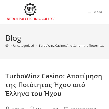
Menu
Blog
>
Uncategorized
>
TurboWinz Casino: Αποτίμηση της Ποιότητας 
TurboWinz Casino: Αποτίμηση
της Ποιότητας Ήχου από
Έλληνα του Ήχου