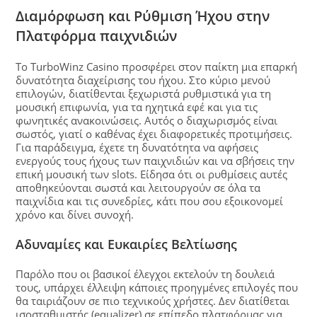
Διαμόρφωση και Ρύθμιση Ήχου στην
Πλατφόρμα παιχνιδιών
Το TurboWinz Casino προσφέρει στον παίκτη μια επαρκή
δυνατότητα διαχείρισης του ήχου. Στο κύριο μενού
επιλογών, διατίθενται ξεχωριστά ρυθμιστικά για τη
μουσική επιφωνία, για τα ηχητικά εφέ και για τις
φωνητικές ανακοινώσεις. Αυτός ο διαχωρισμός είναι
σωστός, γιατί ο καθένας έχει διαφορετικές προτιμήσεις.
Για παράδειγμα, έχετε τη δυνατότητα να αφήσεις
ενεργούς τους ήχους των παιχνιδιών και να σβήσεις την
επική μουσική των slots. Είδησα ότι οι ρυθμίσεις αυτές
αποθηκεύονται σωστά και λειτουργούν σε όλα τα
παιχνίδια και τις συνεδρίες, κάτι που σου εξοικονομεί
χρόνο και δίνει συνοχή.
Αδυναμίες και Ευκαιρίες Βελτίωσης
Παρόλο που οι βασικοί έλεγχοι εκτελούν τη δουλειά
τους, υπάρχει έλλειψη κάποιες προηγμένες επιλογές που
θα ταιριάζουν σε πιο τεχνικούς χρήστες. Δεν διατίθεται
ισοσταθμιστής (equalizer) σε επίπεδο πλατφόρμας για