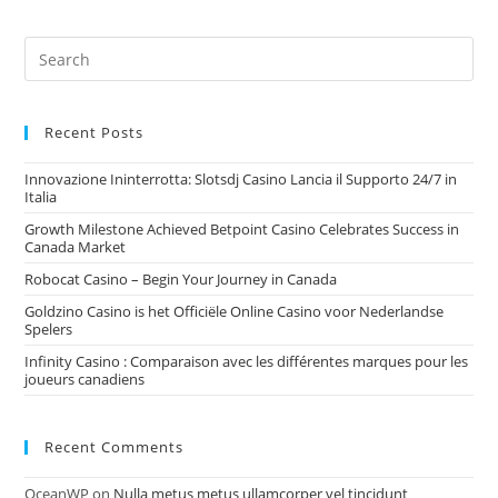
Recent Posts
Innovazione Ininterrotta: Slotsdj Casino Lancia il Supporto 24/7 in
Italia
Growth Milestone Achieved Betpoint Casino Celebrates Success in
Canada Market
Robocat Casino – Begin Your Journey in Canada
Goldzino Casino is het Officiële Online Casino voor Nederlandse
Spelers
Infinity Casino : Comparaison avec les différentes marques pour les
joueurs canadiens
Recent Comments
OceanWP
on
Nulla metus metus ullamcorper vel tincidunt