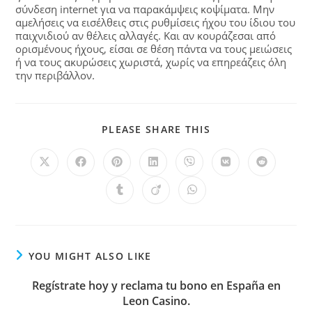
σύνδεση internet για να παρακάμψεις κοψίματα. Μην
αμελήσεις να εισέλθεις στις ρυθμίσεις ήχου του ίδιου του
παιχνιδιού αν θέλεις αλλαγές. Και αν κουράζεσαι από
ορισμένους ήχους, είσαι σε θέση πάντα να τους μειώσεις
ή να τους ακυρώσεις χωριστά, χωρίς να επηρεάζεις όλη
την περιβάλλον.
PLEASE SHARE THIS
YOU MIGHT ALSO LIKE
Regístrate hoy y reclama tu bono en España en
Leon Casino.