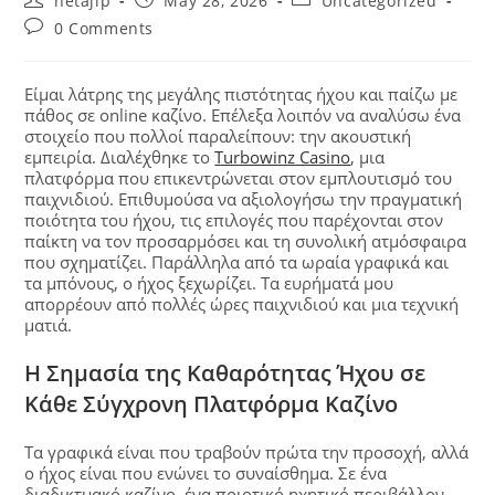
netajip
May 28, 2026
Uncategorized
0 Comments
Είμαι λάτρης της μεγάλης πιστότητας ήχου και παίζω με
πάθος σε online καζίνο. Επέλεξα λοιπόν να αναλύσω ένα
στοιχείο που πολλοί παραλείπουν: την ακουστική
εμπειρία. Διαλέχθηκε το
Turbowinz Casino
, μια
πλατφόρμα που επικεντρώνεται στον εμπλουτισμό του
παιχνιδιού. Επιθυμούσα να αξιολογήσω την πραγματική
ποιότητα του ήχου, τις επιλογές που παρέχονται στον
παίκτη να τον προσαρμόσει και τη συνολική ατμόσφαιρα
που σχηματίζει. Παράλληλα από τα ωραία γραφικά και
τα μπόνους, ο ήχος ξεχωρίζει. Τα ευρήματά μου
απορρέουν από πολλές ώρες παιχνιδιού και μια τεχνική
ματιά.
Η Σημασία της Καθαρότητας Ήχου σε
Κάθε Σύγχρονη Πλατφόρμα Καζίνο
Τα γραφικά είναι που τραβούν πρώτα την προσοχή, αλλά
ο ήχος είναι που ενώνει το συναίσθημα. Σε ένα
διαδικτυακό καζίνο, ένα ποιοτικό ηχητικό περιβάλλον