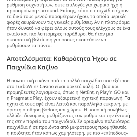
ρύθμιση συχνοτήτων, ούτε επιλογές για χωρικό ήχο ή
προσομοίωση surround. Επίσης, κάποια παιχνίδια έχουν
τα δικά τους μενού παραμέτρων ήχου, τα οποία μερικές
φορές ακυρώνουν τις γενικές ρυθμίσεις. Αν η πλατφόρμα
ήταν δυνατό να φέρει όλους αυτούς τους ελέγχους σε ένα
ενιαίο και πιο λεπτομερές παράθυρο, θα ήταν μια
ουσιαστική βελτίωση για όσους σκοπεύουν να
ρυθμίσουν τα πάντα.
Αποτελέσματα: Καθαρότητα Ήχου σε
Παιχνίδια Καζίνο
Η συνοπτική εικόνα από τα πολλά παιχνίδια που εξέτασα
στο TurboWinz Casino είναι αρκετά καλή. Οι βασικοί
προμηθευτές λογισμικού, όπως η NetEnt, η Play’n GO και
η Pragmatic Play, έχουν εξαιρετική ηχητική παραγωγή. Τα
ηχητικά τους εφέ είναι λεπτά και παράλληλα ευκρινή, με
άριστη αίσθηση βάθους και χώρου. Η μουσική συνήθως
αλλάζει δυναμικά, ρυθμίζοντας τον ρυθμό και την έντασή
της στην πορεία του παιχνιδιού. Σε ορισμένα παλαιότερα
παιχνίδια ή σε προϊόντα από μικρότερους προμηθευτές,
η ποιότητα ήταν κάπως χαμηλότερη, με πιο «επίπεδους»