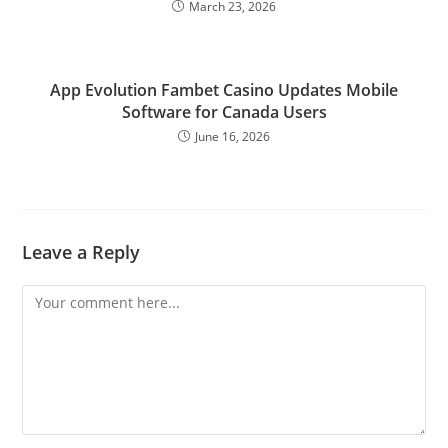
March 23, 2026
App Evolution Fambet Casino Updates Mobile
Software for Canada Users
June 16, 2026
Leave a Reply