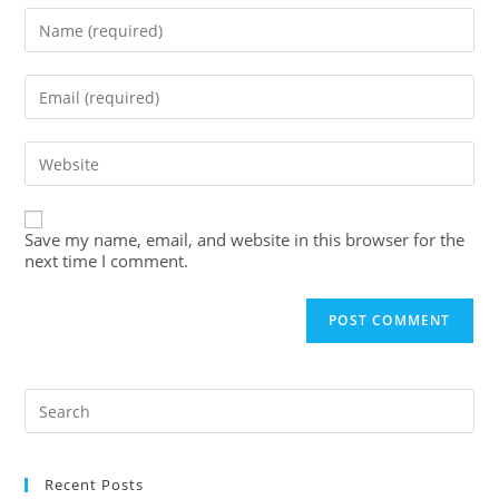
Save my name, email, and website in this browser for the
next time I comment.
Recent Posts