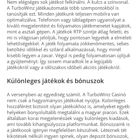
Nem elégséges sok játékot felkínálni. A kulcs a színvonal.
A TurboWinz játékautomatái több szempontokból is
tanúsítják ezt. Minden játékunk teljesen mobilra van
optimalizálva. Telefonon vagy táblagépen ugyanolyat a
kiváló megjelenítést és folyamatos játékmenetet kapjátok,
mint a asztali gépen. A játékok RTP szintje átlag feletti, és
mi is világosan jelöljük, hogy pontosan legyetek a elméleti
lehetőségekkel. A játék folyamata zökkenőmentes, sebes
betöltési időkkel és szilárd alkalmazással, hogy minél
kisebb legyen a zavar. Végül is pedig folyamatosan újítjuk
a gyűjteményt. Így sosem maradtok le a legújabb
játékokról vagy a időszakos időbeli akciós játékokról.
Különleges játékok és bónuszok
A versenyben az egyediség számít. A TurboWinz Casinó
nem csak a hagyományos játékokat nyújtja. Különleges
hozzáférést biztosít olyan játékokhoz is, amelyeket egyéb
helyeken bonyolultabb megtalálni a magyar piacon. Ezek
általában korai megjelenésűek vagy különleges kiadások,
ami tovább kihangsúlyozza platformunkat. Bónuszaink is
a játékosok igényei megfelelően készülnek. Léteznek tét
kikötések nélküli ingyen spinek, olyan depozit bónuszok,