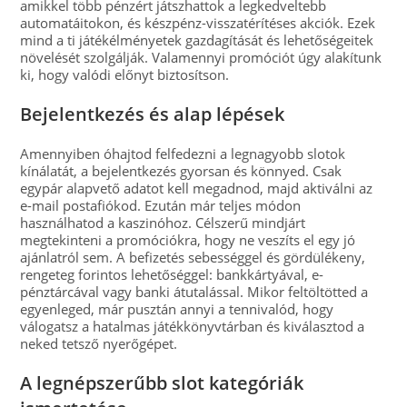
amikkel több pénzért játszhattok a legkedveltebb
automatáitokon, és készpénz-visszatérítéses akciók. Ezek
mind a ti játékélményetek gazdagítását és lehetőségeitek
növelését szolgálják. Valamennyi promóciót úgy alakítunk
ki, hogy valódi előnyt biztosítson.
Bejelentkezés és alap lépések
Amennyiben óhajtod felfedezni a legnagyobb slotok
kínálatát, a bejelentkezés gyorsan és könnyed. Csak
egypár alapvető adatot kell megadnod, majd aktiválni az
e-mail postafiókod. Ezután már teljes módon
használhatod a kaszinóhoz. Célszerű mindjárt
megtekinteni a promóciókra, hogy ne veszíts el egy jó
ajánlatról sem. A befizetés sebességgel és gördülékeny,
rengeteg forintos lehetőséggel: bankkártyával, e-
pénztárcával vagy banki átutalással. Mikor feltöltötted a
egyenleged, már pusztán annyi a tennivalód, hogy
válogatsz a hatalmas játékkönyvtárban és kiválasztod a
neked tetsző nyerőgépet.
A legnépszerűbb slot kategóriák