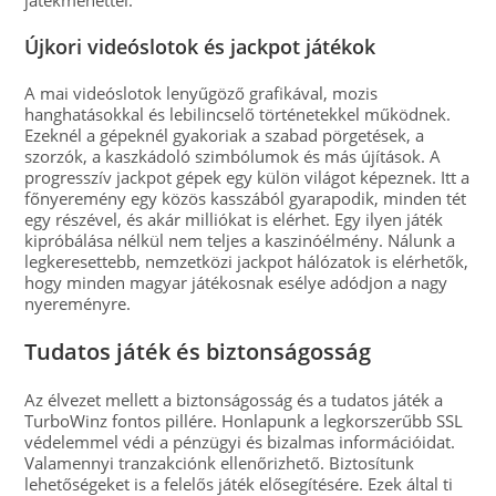
játékmenettel.
Újkori videóslotok és jackpot játékok
A mai videóslotok lenyűgöző grafikával, mozis
hanghatásokkal és lebilincselő történetekkel működnek.
Ezeknél a gépeknél gyakoriak a szabad pörgetések, a
szorzók, a kaszkádoló szimbólumok és más újítások. A
progresszív jackpot gépek egy külön világot képeznek. Itt a
főnyeremény egy közös kasszából gyarapodik, minden tét
egy részével, és akár milliókat is elérhet. Egy ilyen játék
kipróbálása nélkül nem teljes a kaszinóélmény. Nálunk a
legkeresettebb, nemzetközi jackpot hálózatok is elérhetők,
hogy minden magyar játékosnak esélye adódjon a nagy
nyereményre.
Tudatos játék és biztonságosság
Az élvezet mellett a biztonságosság és a tudatos játék a
TurboWinz fontos pillére. Honlapunk a legkorszerűbb SSL
védelemmel védi a pénzügyi és bizalmas információidat.
Valamennyi tranzakciónk ellenőrizhető. Biztosítunk
lehetőségeket is a felelős játék elősegítésére. Ezek által ti