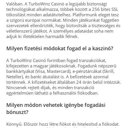
Valóban. A TurboWinz Casinó a legújabb biztonsági
technológiákat alkalmazza, többek között a 256 bites SSL
titkosítást minden adatátvitelhez. Platformunk eleget tesz
a szigorú európai normákat. Minden játékunkat független
szervezetek ellenőrizték, hogy biztosítsák a tisztességes és
véletlenszerű játékot. A személyes adataidat soha nem
adjuk ki illetéktelen harmadik félnek.
Milyen fizetési módokat fogad el a kaszinó?
A TurboWinz Casinó forintban fogad tranzakciókat,
kifejezetten a magyar játékosoknak. Fogadunk népszerű
bankkártyákat (Visa, Mastercard), e-pénztárcákat (Skrill,
Neteller), és banki átutalást is. A befizetések azonnal
történnek. A kifizetéseket általában 24 órán belül intézzük.
Nincsenek rejtett díjak, és minden tranzakció
egyértelműen látható a felhasználói fiókodban.
Milyen módon vehetek igénybe fogadási
bónuszt?
Könnyű. Először hozz létre fiókot és hitelesítsd a fiókodat.