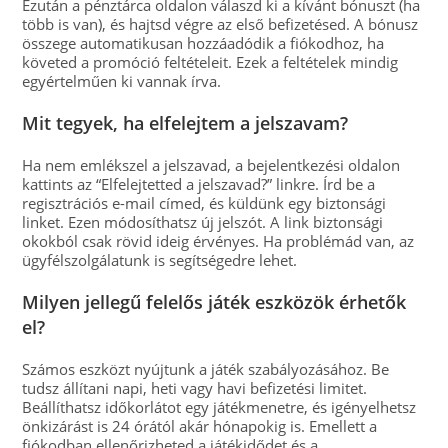
Ezután a pénztárca oldalon válaszd ki a kívánt bónuszt (ha
több is van), és hajtsd végre az első befizetésed. A bónusz
összege automatikusan hozzáadódik a fiókodhoz, ha
követed a promóció feltételeit. Ezek a feltételek mindig
egyértelműen ki vannak írva.
Mit tegyek, ha elfelejtem a jelszavam?
Ha nem emlékszel a jelszavad, a bejelentkezési oldalon
kattints az “Elfelejtetted a jelszavad?” linkre. Írd be a
regisztrációs e-mail címed, és küldünk egy biztonsági
linket. Ezen módosíthatsz új jelszót. A link biztonsági
okokból csak rövid ideig érvényes. Ha problémád van, az
ügyfélszolgálatunk is segítségedre lehet.
Milyen jellegű felelős játék eszközök érhetők
el?
Számos eszközt nyújtunk a játék szabályozásához. Be
tudsz állítani napi, heti vagy havi befizetési limitet.
Beállíthatsz időkorlátot egy játékmenetre, és igényelhetsz
önkizárást is 24 órától akár hónapokig is. Emellett a
fiókodban ellenőrizheted a játékidődet és a