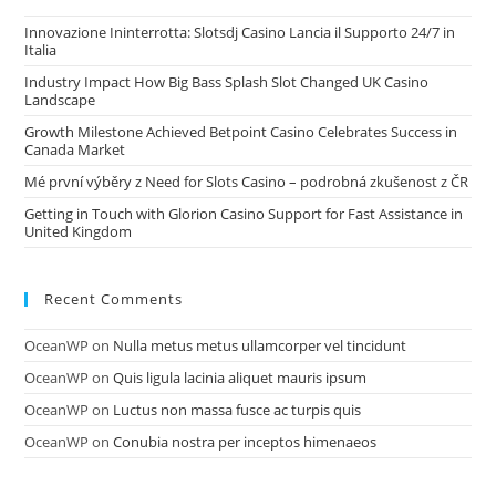
Innovazione Ininterrotta: Slotsdj Casino Lancia il Supporto 24/7 in
Italia
Industry Impact How Big Bass Splash Slot Changed UK Casino
Landscape
Growth Milestone Achieved Betpoint Casino Celebrates Success in
Canada Market
Mé první výběry z Need for Slots Casino – podrobná zkušenost z ČR
Getting in Touch with Glorion Casino Support for Fast Assistance in
United Kingdom
Recent Comments
OceanWP
on
Nulla metus metus ullamcorper vel tincidunt
OceanWP
on
Quis ligula lacinia aliquet mauris ipsum
OceanWP
on
Luctus non massa fusce ac turpis quis
OceanWP
on
Conubia nostra per inceptos himenaeos