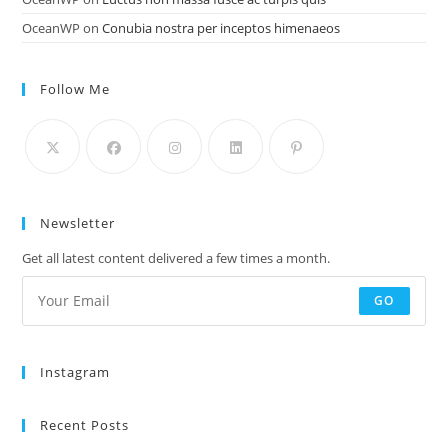
OceanWP
on
Conubia nostra per inceptos himenaeos
Follow Me
Newsletter
Get all latest content delivered a few times a month.
GO
Instagram
Recent Posts