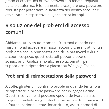
grado di creare una nuova password in base ai requisiti
della piattaforma. È fondamentale scegliere una password
robusta per potenziare la sicurezza del nostro account e
assicurare un’esperienza di gioco senza intoppi.
Risoluzione dei problemi di accesso
comuni
Abbiamo tutti vissuto momenti frustranti quando non
riusciamo ad accedere ai nostri account. Che si tratti di un
problema con la reimpostazione della password o di un
account sospeso, questi ostacoli possono essere
schiaccianti. Analizziamo alcune soluzioni utili per
supportarci a riprendere a giocare su Wingaga Casino.
Problemi di reimpostazione della password
A volte, gli utenti incontrano problemi quando tentano a
reimpostare le proprie password per Wingaga Casino.
Questi inconvenienti possono spesso derivare da alcuni
frequenti malintesi riguardanti la sicurezza delle password
e l’autenticazione utente. Innanzitutto, assicuriamoci di