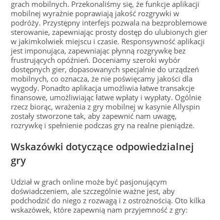
grach mobilnych. Przekonaliśmy się, że funkcje aplikacji
mobilnej wyraźnie poprawiają jakość rozgrywki w
podróży. Przystępny interfejs pozwala na bezproblemowe
sterowanie, zapewniając prosty dostęp do ulubionych gier
w jakimkolwiek miejscu i czasie. Responsywność aplikacji
jest imponująca, zapewniając płynną rozgrywkę bez
frustrujących opóźnień. Doceniamy szeroki wybór
dostępnych gier, dopasowanych specjalnie do urządzeń
mobilnych, co oznacza, że nie poświęcamy jakości dla
wygody. Ponadto aplikacja umożliwia łatwe transakcje
finansowe, umożliwiając łatwe wpłaty i wypłaty. Ogólnie
rzecz biorąc, wrażenia z gry mobilnej w kasynie Allyspin
zostały stworzone tak, aby zapewnić nam uwagę,
rozrywkę i spełnienie podczas gry na realne pieniądze.
Wskazówki dotyczące odpowiedzialnej
gry
Udział w grach online może być pasjonującym
doświadczeniem, ale szczególnie ważne jest, aby
podchodzić do niego z rozwagą i z ostrożnością. Oto kilka
wskazówek, które zapewnią nam przyjemność z gry: