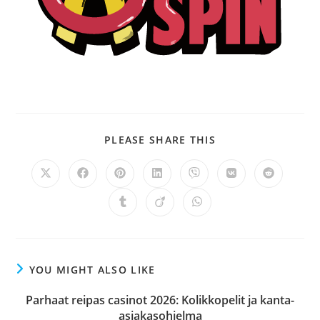
PLEASE SHARE THIS
YOU MIGHT ALSO LIKE
Parhaat reipas casinot 2026: Kolikkopelit ja kanta-
asiakasohjelma