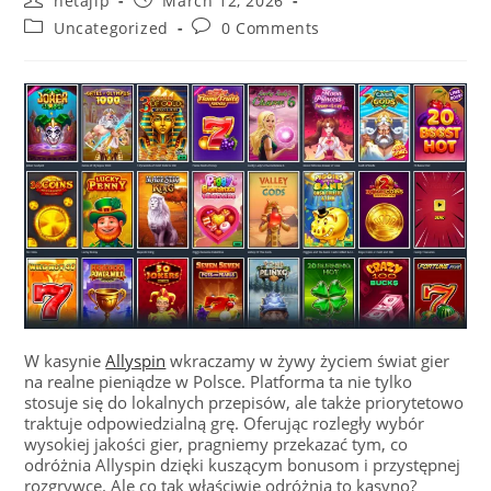
netajip
March 12, 2026
Uncategorized
0 Comments
W kasynie
Allyspin
wkraczamy w żywy życiem świat gier
na realne pieniądze w Polsce. Platforma ta nie tylko
stosuje się do lokalnych przepisów, ale także priorytetowo
traktuje odpowiedzialną grę. Oferując rozległy wybór
wysokiej jakości gier, pragniemy przekazać tym, co
odróżnia Allyspin dzięki kuszącym bonusom i przystępnej
rozgrywce. Ale co tak właściwie odróżnia to kasyno?