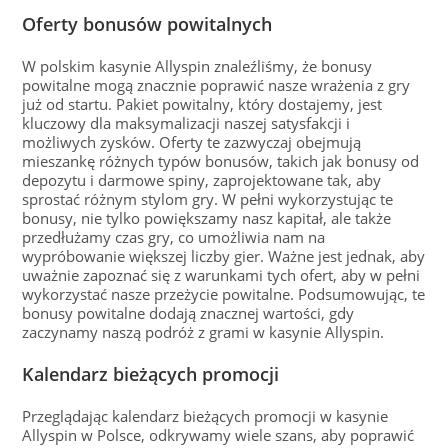
Oferty bonusów powitalnych
W polskim kasynie Allyspin znaleźliśmy, że bonusy
powitalne mogą znacznie poprawić nasze wrażenia z gry
już od startu. Pakiet powitalny, który dostajemy, jest
kluczowy dla maksymalizacji naszej satysfakcji i
możliwych zysków. Oferty te zazwyczaj obejmują
mieszankę różnych typów bonusów, takich jak bonusy od
depozytu i darmowe spiny, zaprojektowane tak, aby
sprostać różnym stylom gry. W pełni wykorzystując te
bonusy, nie tylko powiększamy nasz kapitał, ale także
przedłużamy czas gry, co umożliwia nam na
wypróbowanie większej liczby gier. Ważne jest jednak, aby
uważnie zapoznać się z warunkami tych ofert, aby w pełni
wykorzystać nasze przeżycie powitalne. Podsumowując, te
bonusy powitalne dodają znacznej wartości, gdy
zaczynamy naszą podróż z grami w kasynie Allyspin.
Kalendarz bieżących promocji
Przeglądając kalendarz bieżących promocji w kasynie
Allyspin w Polsce, odkrywamy wiele szans, aby poprawić