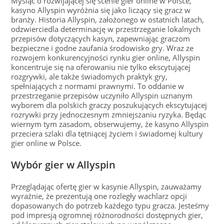
Myśląc o rozwijającej się scenie gier online w Polsce,
kasyno Allyspin wyróżnia się jako liczący się gracz w
branży. Historia Allyspin, założonego w ostatnich latach,
odzwierciedla determinację w przestrzeganie lokalnych
przepisów dotyczących kasyn, zapewniając graczom
bezpieczne i godne zaufania środowisko gry. Wraz ze
rozwojem konkurencyjności rynku gier online, Allyspin
koncentruje się na oferowaniu nie tylko ekscytującej
rozgrywki, ale także świadomych praktyk gry,
spełniających z normami prawnymi. To oddanie w
przestrzeganie przepisów uczyniło Allyspin uznanym
wyborem dla polskich graczy poszukujących ekscytującej
rozrywki przy jednoczesnym zmniejszaniu ryzyka. Będąc
wiernym tym zasadom, obserwujemy, że kasyno Allyspin
przeciera szlaki dla tętniącej życiem i świadomej kultury
gier online w Polsce.
Wybór gier w Allyspin
Przeglądając ofertę gier w kasynie Allyspin, zauważamy
wyraźnie, że prezentują one rozległy wachlarz opcji
dopasowanych do potrzeb każdego typu gracza. Jesteśmy
pod impresją ogromnej różnorodności dostępnych gier,