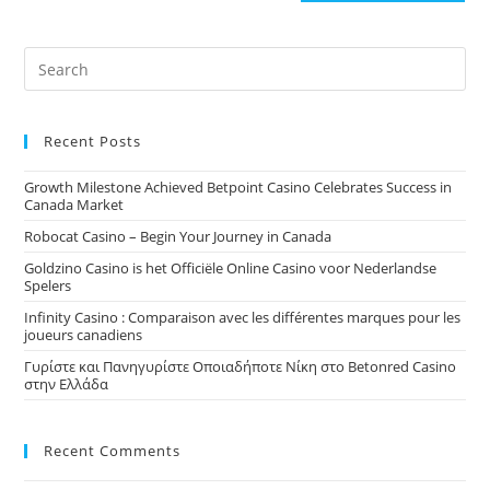
Recent Posts
Growth Milestone Achieved Betpoint Casino Celebrates Success in
Canada Market
Robocat Casino – Begin Your Journey in Canada
Goldzino Casino is het Officiële Online Casino voor Nederlandse
Spelers
Infinity Casino : Comparaison avec les différentes marques pour les
joueurs canadiens
Γυρίστε και Πανηγυρίστε Οποιαδήποτε Νίκη στο Betonred Casino
στην Ελλάδα
Recent Comments