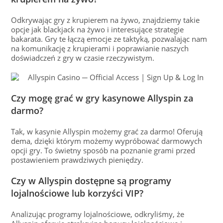
Odkrywając gry z krupierem na żywo, znajdziemy takie
opcje jak blackjack na żywo i interesujące strategie
bakarata. Gry te łączą emocje ze taktyką, pozwalając nam
na komunikację z krupierami i poprawianie naszych
doświadczeń z gry w czasie rzeczywistym.
Czy mogę grać w gry kasynowe Allyspin za
darmo?
Tak, w kasynie Allyspin możemy grać za darmo! Oferują
dema, dzięki którym możemy wypróbować darmowych
opcji gry. To świetny sposób na poznanie grami przed
postawieniem prawdziwych pieniędzy.
Czy w Allyspin dostępne są programy
lojalnościowe lub korzyści VIP?
Analizując programy lojalnościowe, odkryliśmy, że