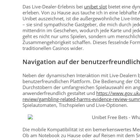
Das Live-Dealer-Erlebnis bei
unibet slot
bietet eine dy
erleben. Von zu Hause aus tauche ich in eine lebhafte
Unibet auszeichnet, ist die außergewöhnliche Live-Inte
– sie sind sympathische Gastgeber, die mich durch jedes
mittendrin im Geschehen, wodurch jede Karte und jed
geht es nicht nur ums Spielen, sondern um menschlich
Zusammengehörigkeit schaffen. Dieses fesselnde Form
traditionellen Casinos wider.
Navigation auf der benutzerfreundlic
Neben der dynamischen Interaktion mit Live-Dealern b
benutzerfreundlichen Plattform. Die Bedienung der Ober
Durchstöbern der umfangreichen Spielauswahl ein ange
anwenderfreundlich gestaltet und
https://www.gov.uk
review/gambling-related-harms-evidence-review-su
Spielautomaten, Tischspielen und Live-Optionen.
Die mobile Kompatibilität ist ein bemerkenswertes Mer
Ob am Notebook zu Hause oder auf Reisen mit dem S