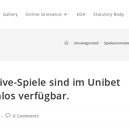
Gallery
Online Grievance
EOA
Statutory Body
>
Uncategorized
>
Spielautomaten
ve-Spiele sind im Unibet
los verfügbar.
0 Comments