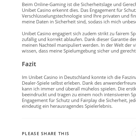
Beim Online-Gaming ist die Sicherheitslage und Gerech
Unibet Casino erkennt dies. Das Engagement für Schut
Verschlüsselungstechnologie sind Ihre privaten und fin
meine Daten in Sicherheit sind, sodass ich mich unbes
Unibet Casino engagiert sich zudem strikt zu fairem Spi
zufällig und korrekt ablaufen. Dank dieser Garantie der
meinen Nachteil manipuliert werden. In der Welt der v
wissen, dass meine Spielumgebung sicher und gerecht 
Fazit
Im Unibet Casino in Deutschland konnte ich die Faszin
Dealer-Spiele selbst erleben. Dank des anwenderfreun
kann ich immer und überall mühelos spielen. Die erstk
beeindruckt und tragen zu einem noch intensiveren Spi
Engagement für Schutz und Fairplay die Sicherheit, jed
eindeutig ein herausragendes Spielerlebnis.
PLEASE SHARE THIS