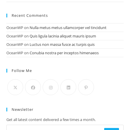
Recent Comments
OceanWP
on
Nulla metus metus ullamcorper vel tincidunt
OceanWP
on
Quis ligula lacinia aliquet mauris ipsum
OceanWP
on
Luctus non massa fusce ac turpis quis
OceanWP
on
Conubia nostra per inceptos himenaeos
Follow Me
Newsletter
Get all latest content delivered a few times a month.