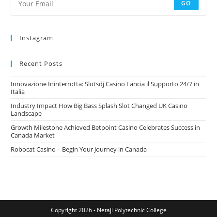
GO
Instagram
Recent Posts
Innovazione Ininterrotta: Slotsdj Casino Lancia il Supporto 24/7 in
Italia
Industry Impact How Big Bass Splash Slot Changed UK Casino
Landscape
Growth Milestone Achieved Betpoint Casino Celebrates Success in
Canada Market
Robocat Casino – Begin Your Journey in Canada
Copyright 2026 - Netaji Polytechnic College