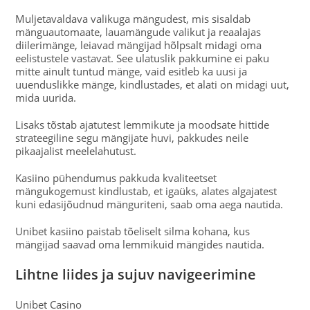
Muljetavaldava valikuga mängudest, mis sisaldab
mänguautomaate, lauamängude valikut ja reaalajas
diilerimänge, leiavad mängijad hõlpsalt midagi oma
eelistustele vastavat. See ulatuslik pakkumine ei paku
mitte ainult tuntud mänge, vaid esitleb ka uusi ja
uuenduslikke mänge, kindlustades, et alati on midagi uut,
mida uurida.
Lisaks tõstab ajatutest lemmikute ja moodsate hittide
strateegiline segu mängijate huvi, pakkudes neile
pikaajalist meelelahutust.
Kasiino pühendumus pakkuda kvaliteetset
mängukogemust kindlustab, et igaüks, alates algajatest
kuni edasijõudnud mänguriteni, saab oma aega nautida.
Unibet kasiino paistab tõeliselt silma kohana, kus
mängijad saavad oma lemmikuid mängides nautida.
Lihtne liides ja sujuv navigeerimine
Unibet Casino