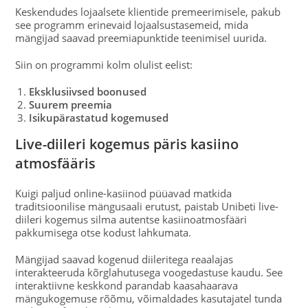
Keskendudes lojaalsete klientide premeerimisele, pakub
see programm erinevaid lojaalsustasemeid, mida
mängijad saavad preemiapunktide teenimisel uurida.
Siin on programmi kolm olulist eelist:
Eksklusiivsed boonused
Suurem preemia
Isikupärastatud kogemused
Live-diileri kogemus päris kasiino
atmosfääris
Kuigi paljud online-kasiinod püüavad matkida
traditsioonilise mängusaali erutust, paistab Unibeti live-
diileri kogemus silma autentse kasiinoatmosfääri
pakkumisega otse kodust lahkumata.
Mängijad saavad kogenud diileritega reaalajas
interakteeruda kõrglahutusega voogedastuse kaudu. See
interaktiivne keskkond parandab kaasahaarava
mängukogemuse rõõmu, võimaldades kasutajatel tunda