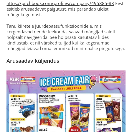
https://pitchbook.com/profiles/company/495885-88
Eesti
esitleb arusaadavat paigutust, mis parandab üldist
mängukogemust.
Tänu kiiretele juurdepääsufunktsioonidele, mis
kergendavad nende teekonda, saavad mängijad saidil
hõlpsalt navigeerida. See hõlpsasti kasutatav liides
kindlustab, et nii värsked tulijad kui ka kogenumad
mängijad leiavad oma lemmikud minimaalse pingutusega.
Arusaadav küljendus