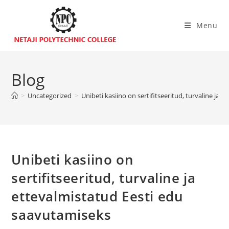
Menu
Blog
>
Uncategorized
>
Unibeti kasiino on sertifitseeritud, turvaline ja
Unibeti kasiino on
sertifitseeritud, turvaline ja
ettevalmistatud Eesti edu
saavutamiseks