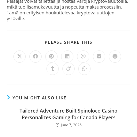
Pelaajat voivat tallettaa ja nostaa varoja kryptovaluutoilla,
mikä tuo lisämukavuutta ja nopeutta maksuprosessiin.
Tämä on erityisen houkuttelevaa kryptovaluuttojen
ystäville.
PLEASE SHARE THIS
YOU MIGHT ALSO LIKE
Tailored Adventure Built Spinoloco Casino
Personalizes Gaming for Canada Players
June 7, 2026