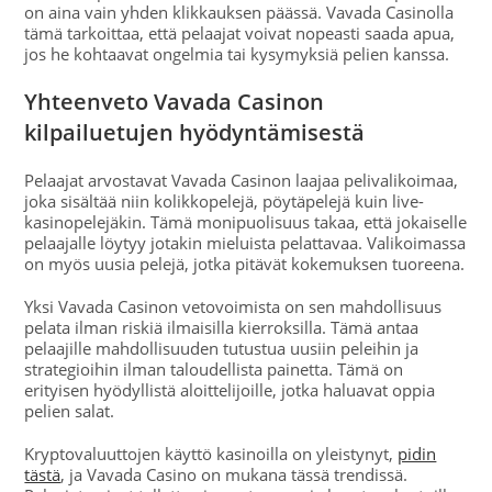
on aina vain yhden klikkauksen päässä. Vavada Casinolla
tämä tarkoittaa, että pelaajat voivat nopeasti saada apua,
jos he kohtaavat ongelmia tai kysymyksiä pelien kanssa.
Yhteenveto Vavada Casinon
kilpailuetujen hyödyntämisestä
Pelaajat arvostavat Vavada Casinon laajaa pelivalikoimaa,
joka sisältää niin kolikkopelejä, pöytäpelejä kuin live-
kasinopelejäkin. Tämä monipuolisuus takaa, että jokaiselle
pelaajalle löytyy jotakin mieluista pelattavaa. Valikoimassa
on myös uusia pelejä, jotka pitävät kokemuksen tuoreena.
Yksi Vavada Casinon vetovoimista on sen mahdollisuus
pelata ilman riskiä ilmaisilla kierroksilla. Tämä antaa
pelaajille mahdollisuuden tutustua uusiin peleihin ja
strategioihin ilman taloudellista painetta. Tämä on
erityisen hyödyllistä aloittelijoille, jotka haluavat oppia
pelien salat.
Kryptovaluuttojen käyttö kasinoilla on yleistynyt,
pidin
tästä
, ja Vavada Casino on mukana tässä trendissä.