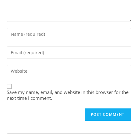
Save my name, email, and website in this browser for the
next time I comment.