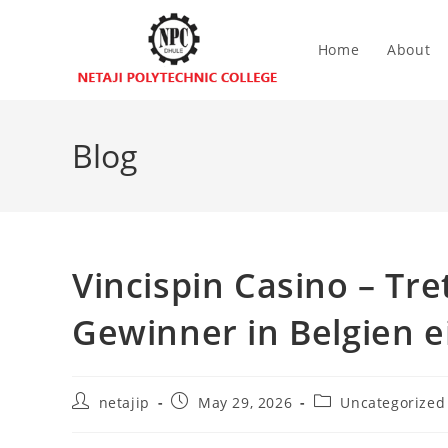
Home
About
Blog
Vincispin Casino – Tre
Gewinner in Belgien e
netajip
May 29, 2026
Uncategorized