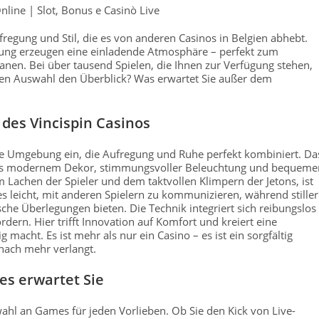
fregung und Stil, die es von anderen Casinos in Belgien abhebt.
ng erzeugen eine einladende Atmosphäre – perfekt zum
lanen. Bei über tausend Spielen, die Ihnen zur Verfügung stehen,
ormen Auswahl den Überblick? Was erwartet Sie außer dem
 des Vincispin Casinos
ne Umgebung ein, die Aufregung und Ruhe perfekt kombiniert. Da
aus modernem Dekor, stimmungsvoller Beleuchtung und bequeme
om Lachen der Spieler und dem taktvollen Klimpern der Jetons, ist
s leicht, mit anderen Spielern zu kommunizieren, während stiller
che Überlegungen bieten. Die Technik integriert sich reibungslos
rdern. Hier trifft Innovation auf Komfort und kreiert eine
g macht. Es ist mehr als nur ein Casino – es ist ein sorgfältig
 nach mehr verlangt.
s erwartet Sie
wahl an Games für jeden Vorlieben. Ob Sie den Kick von Live-