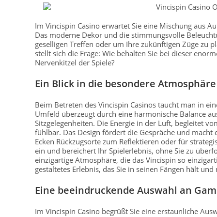
Im Vincispin Casino erwartet Sie eine Mischung aus Au
Das moderne Dekor und die stimmungsvolle Beleuchtu
geselligen Treffen oder um Ihre zukünftigen Züge zu p
stellt sich die Frage: Wie behalten Sie bei dieser en
Nervenkitzel der Spiele?
Ein Blick in die besondere Atmosphäre
Beim Betreten des Vincispin Casinos taucht man in ei
Umfeld überzeugt durch eine harmonische Balance 
Sitzgelegenheiten. Die Energie in der Luft, begleitet v
fühlbar. Das Design fördert die Gespräche und macht e
Ecken Rückzugsorte zum Reflektieren oder für strategis
ein und bereichert Ihr Spielerlebnis, ohne Sie zu überfo
einzigartige Atmosphäre, die das Vincispin so einzigarti
gestaltetes Erlebnis, das Sie in seinen Fängen hält und
Eine beeindruckende Auswahl an Game
Im Vincispin Casino begrüßt Sie eine erstaunliche Aus