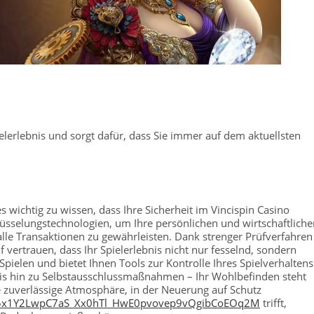
elerlebnis und sorgt dafür, dass Sie immer auf dem aktuellsten
s wichtig zu wissen, dass Ihre Sicherheit im Vincispin Casino
hlüsselungstechnologien, um Ihre persönlichen und wirtschaftlich
lle Transaktionen zu gewährleisten. Dank strenger Prüfverfahren
 vertrauen, dass Ihr Spielerlebnis nicht nur fesselnd, sondern
pielen und bietet Ihnen Tools zur Kontrolle Ihres Spielverhaltens
is hin zu Selbstausschlussmaßnahmen – Ihr Wohlbefinden steht
 zuverlässige Atmosphäre, in der Neuerung auf Schutz
/__5x1Y2LwpC7aS_Xx0hTl_HwE0pvovep9vQgibCoEOq2M
trifft,