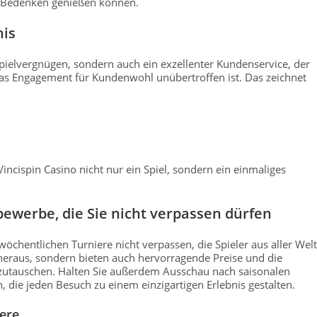
e Bedenken genießen können.
nis
Spielvergnügen, sondern auch ein exzellenter Kundenservice, der
 das Engagement für Kundenwohl unübertroffen ist. Das zeichnet
incispin Casino nicht nur ein Spiel, sondern ein einmaliges
werbe, die Sie nicht verpassen dürfen
öchentlichen Turniere nicht verpassen, die Spieler aus aller Welt
 heraus, sondern bieten auch hervorragende Preise und die
szutauschen. Halten Sie außerdem Ausschau nach saisonalen
die jeden Besuch zu einem einzigartigen Erlebnis gestalten.
ere