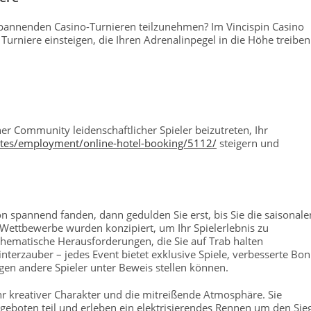
n spannenden Casino-Turnieren teilzunehmen? Im Vincispin Casino
Turniere einsteigen, die Ihren Adrenalinpegel in die Höhe treiben
er Community leidenschaftlicher Spieler beizutreten, Ihr
ates/employment/online-hotel-booking/5112/
steigern und
n spannend fanden, dann gedulden Sie erst, bis Sie die saisonale
 Wettbewerbe wurden konzipiert, um Ihr Spielerlebnis zu
thematische Herausforderungen, die Sie auf Trab halten
erzauber – jedes Event bietet exklusive Spiele, verbesserte Bon
gen andere Spieler unter Beweis stellen können.
hr kreativer Charakter und die mitreißende Atmosphäre. Sie
geboten teil und erleben ein elektrisierendes Rennen um den Sieg