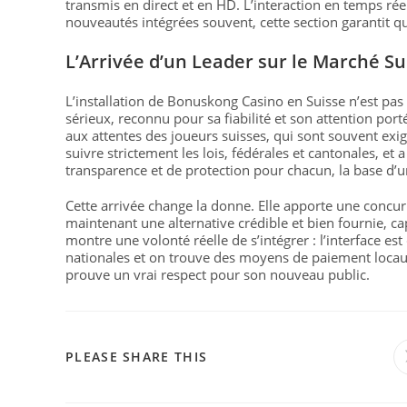
transmis en direct et en HD. L’interaction en temps rée
nouveautés intégrées souvent, cette section garantit qu
L’Arrivée d’un Leader sur le Marché Su
L’installation de Bonuskong Casino en Suisse n’est pas
sérieux, reconnu pour sa fiabilité et son attention po
aux attentes des joueurs suisses, qui sont souvent exige
suivre strictement les lois, fédérales et cantonales, et 
transparence et de protection pour chacun, la base d’u
Cette arrivée change la donne. Elle apporte une concur
maintenant une alternative crédible et bien fournie, ca
montre une volonté réelle de s’intégrer : l’interface est
nationales et on trouve des moyens de paiement loca
prouve un vrai respect pour son nouveau public.
PLEASE SHARE THIS