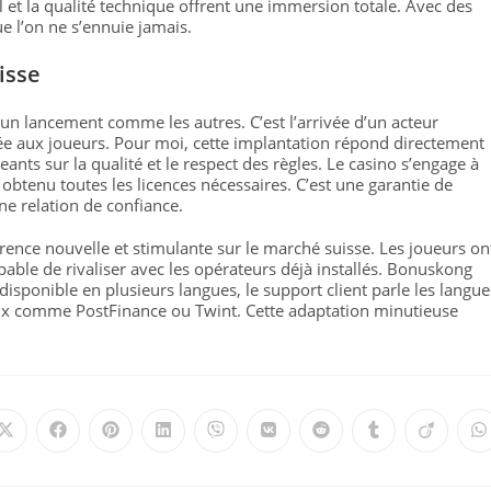
l et la qualité technique offrent une immersion totale. Avec des
e l’on ne s’ennuie jamais.
isse
 un lancement comme les autres. C’est l’arrivée d’un acteur
rtée aux joueurs. Pour moi, cette implantation répond directement
ants sur la qualité et le respect des règles. Le casino s’engage à
a obtenu toutes les licences nécessaires. C’est une garantie de
ne relation de confiance.
rence nouvelle et stimulante sur le marché suisse. Les joueurs on
pable de rivaliser avec les opérateurs déjà installés. Bonuskong
 disponible en plusieurs langues, le support client parle les langue
ux comme PostFinance ou Twint. Cette adaptation minutieuse