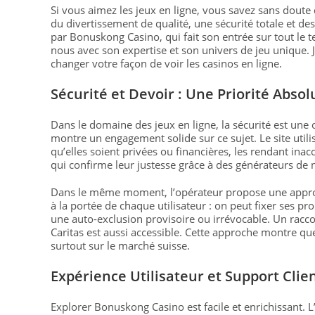
Si vous aimez les jeux en ligne, vous savez sans doute 
du divertissement de qualité, une sécurité totale et d
par Bonuskong Casino, qui fait son entrée sur tout le te
nous avec son expertise et son univers de jeu unique. J
changer votre façon de voir les casinos en ligne.
Sécurité et Devoir : Une Priorité Absol
Dans le domaine des jeux en ligne, la sécurité est un
montre un engagement solide sur ce sujet. Le site util
qu’elles soient privées ou financières, les rendant ina
qui confirme leur justesse grâce à des générateurs de 
Dans le même moment, l’opérateur propose une approch
à la portée de chaque utilisateur : on peut fixer ses 
une auto-exclusion provisoire ou irrévocable. Un racc
Caritas est aussi accessible. Cette approche montre q
surtout sur le marché suisse.
Expérience Utilisateur et Support Clie
Explorer Bonuskong Casino est facile et enrichissant. L