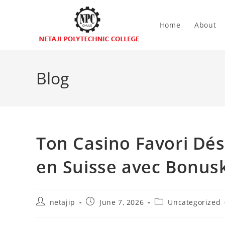
Home
About
Blog
Ton Casino Favori Dés
en Suisse avec Bonus
netajip
June 7, 2026
Uncategorized