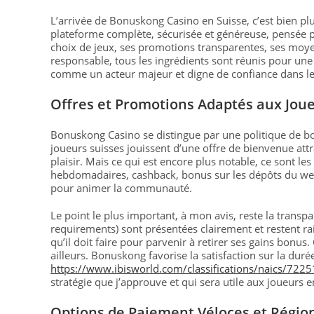
L’arrivée de Bonuskong Casino en Suisse, c’est bien pl
plateforme complète, sécurisée et généreuse, pensée p
choix de jeux, ses promotions transparentes, ses moy
responsable, tous les ingrédients sont réunis pour u
comme un acteur majeur et digne de confiance dans le 
Offres et Promotions Adaptés aux Joue
Bonuskong Casino se distingue par une politique de bo
joueurs suisses jouissent d’une offre de bienvenue att
plaisir. Mais ce qui est encore plus notable, ce sont l
hebdomadaires, cashback, bonus sur les dépôts du week
pour animer la communauté.
Le point le plus important, à mon avis, reste la trans
requirements) sont présentées clairement et restent 
qu’il doit faire pour parvenir à retirer ses gains bonu
ailleurs. Bonuskong favorise la satisfaction sur la duré
https://www.ibisworld.com/classifications/naics/722
stratégie que j’approuve et qui sera utile aux joueurs e
Options de Paiement Véloces et Régio