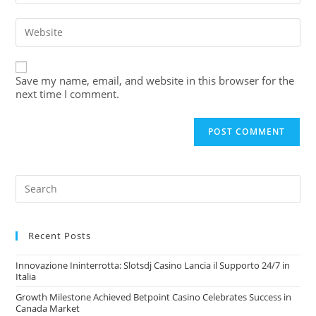
Save my name, email, and website in this browser for the
next time I comment.
Recent Posts
Innovazione Ininterrotta: Slotsdj Casino Lancia il Supporto 24/7 in
Italia
Growth Milestone Achieved Betpoint Casino Celebrates Success in
Canada Market