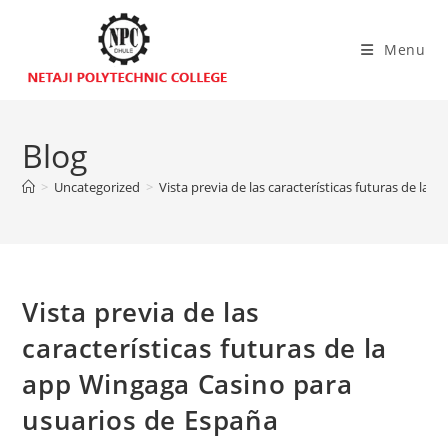
Menu
Blog
>
Uncategorized
>
Vista previa de las características futuras de la
Vista previa de las
características futuras de la
app Wingaga Casino para
usuarios de España