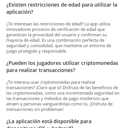
¿Existen restricciones de edad para utilizar la
aplicación?
¿Te interesan las restricciones de edad? La app utiliza
innovadores procesos de verificación de edad que
garantizan la privacidad del usuario y confirman su
mayoría de edad. Es una combinación perfecta de
seguridad y comodidad, que mantiene un entorno de
juego protegido y responsable.
¿Pueden los jugadores utilizar criptomonedas
para realizar transacciones?
¿Te interesa usar criptomonedas para realizar
transacciones? ¡Claro que sí! Disfruta de las beneficios de
las criptomonedas, como una incrementada seguridad en
las transacciones y métodos de pago modernos que
atraen a personas vanguardistas como tú. ¡Disfruta de
transacciones sin problemas!
¿La aplicación está disponible para