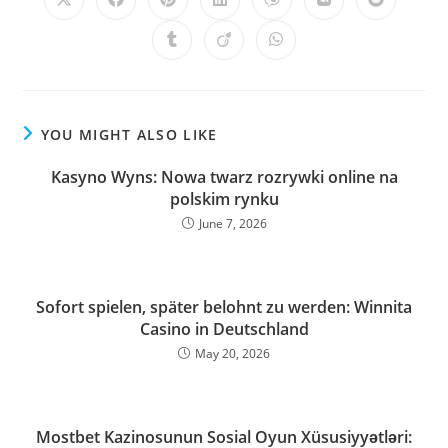
YOU MIGHT ALSO LIKE
Kasyno Wyns: Nowa twarz rozrywki online na
polskim rynku
June 7, 2026
Sofort spielen, später belohnt zu werden: Winnita
Casino in Deutschland
May 20, 2026
Mostbet Kazinosunun Sosial Oyun Xüsusiyyətləri: