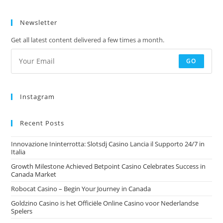
Newsletter
Get all latest content delivered a few times a month.
GO
Instagram
Recent Posts
Innovazione Ininterrotta: Slotsdj Casino Lancia il Supporto 24/7 in
Italia
Growth Milestone Achieved Betpoint Casino Celebrates Success in
Canada Market
Robocat Casino – Begin Your Journey in Canada
Goldzino Casino is het Officiële Online Casino voor Nederlandse
Spelers