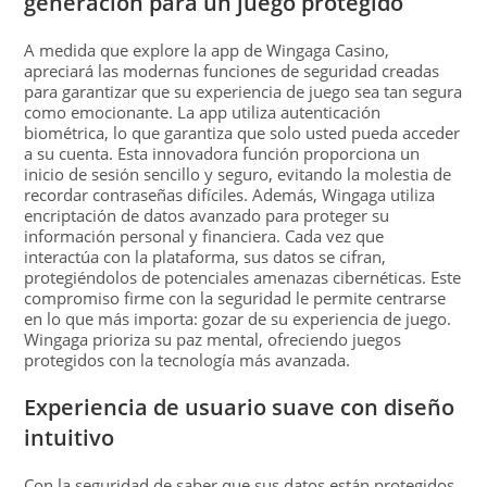
generación para un juego protegido
A medida que explore la app de Wingaga Casino,
apreciará las modernas funciones de seguridad creadas
para garantizar que su experiencia de juego sea tan segura
como emocionante. La app utiliza autenticación
biométrica, lo que garantiza que solo usted pueda acceder
a su cuenta. Esta innovadora función proporciona un
inicio de sesión sencillo y seguro, evitando la molestia de
recordar contraseñas difíciles. Además, Wingaga utiliza
encriptación de datos avanzado para proteger su
información personal y financiera. Cada vez que
interactúa con la plataforma, sus datos se cifran,
protegiéndolos de potenciales amenazas cibernéticas. Este
compromiso firme con la seguridad le permite centrarse
en lo que más importa: gozar de su experiencia de juego.
Wingaga prioriza su paz mental, ofreciendo juegos
protegidos con la tecnología más avanzada.
Experiencia de usuario suave con diseño
intuitivo
Con la seguridad de saber que sus datos están protegidos,