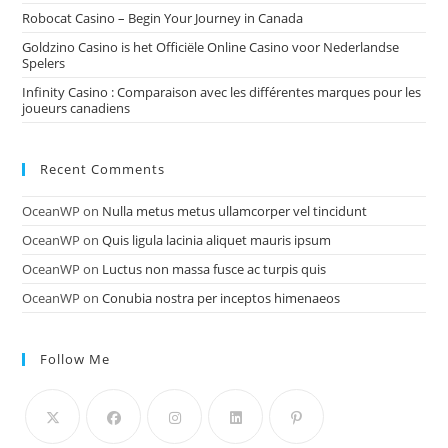
Robocat Casino – Begin Your Journey in Canada
Goldzino Casino is het Officiële Online Casino voor Nederlandse
Spelers
Infinity Casino : Comparaison avec les différentes marques pour les
joueurs canadiens
Recent Comments
OceanWP
on
Nulla metus metus ullamcorper vel tincidunt
OceanWP
on
Quis ligula lacinia aliquet mauris ipsum
OceanWP
on
Luctus non massa fusce ac turpis quis
OceanWP
on
Conubia nostra per inceptos himenaeos
Follow Me