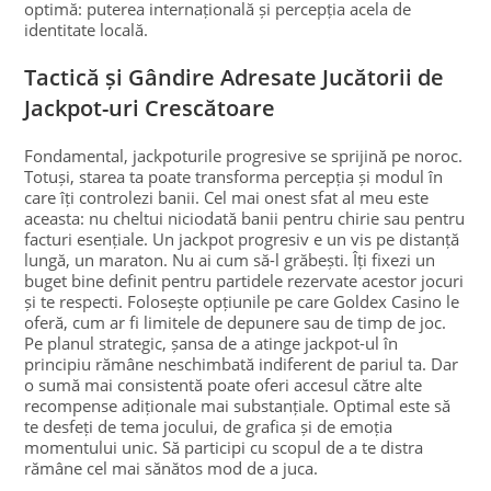
optimă: puterea internațională și percepția acela de
identitate locală.
Tactică și Gândire Adresate Jucătorii de
Jackpot-uri Crescătoare
Fondamental, jackpoturile progresive se sprijină pe noroc.
Totuși, starea ta poate transforma percepția și modul în
care îți controlezi banii. Cel mai onest sfat al meu este
aceasta: nu cheltui niciodată banii pentru chirie sau pentru
facturi esențiale. Un jackpot progresiv e un vis pe distanță
lungă, un maraton. Nu ai cum să-l grăbești. Îți fixezi un
buget bine definit pentru partidele rezervate acestor jocuri
și te respecti. Folosește opțiunile pe care Goldex Casino le
oferă, cum ar fi limitele de depunere sau de timp de joc.
Pe planul strategic, șansa de a atinge jackpot-ul în
principiu rămâne neschimbată indiferent de pariul ta. Dar
o sumă mai consistentă poate oferi accesul către alte
recompense adiționale mai substanțiale. Optimal este să
te desfeți de tema jocului, de grafica și de emoția
momentului unic. Să participi cu scopul de a te distra
rămâne cel mai sănătos mod de a juca.