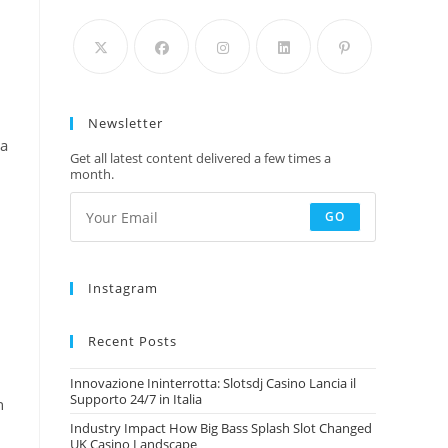
Newsletter
va
Get all latest content delivered a few times a
month.
GO
Instagram
Recent Posts
Innovazione Ininterrotta: Slotsdj Casino Lancia il
Supporto 24/7 in Italia
n
Industry Impact How Big Bass Splash Slot Changed
UK Casino Landscape