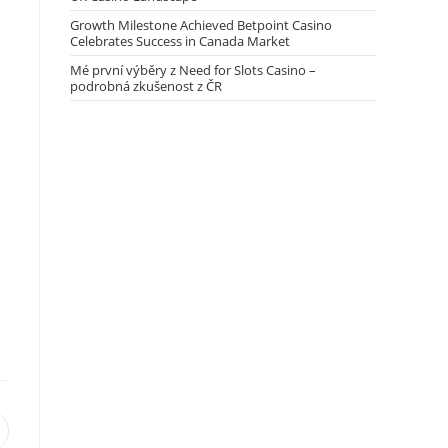
Growth Milestone Achieved Betpoint Casino
Celebrates Success in Canada Market
Mé první výběry z Need for Slots Casino –
podrobná zkušenost z ČR