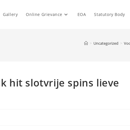
Gallery
Online Grievance
EOA
Statutory Body
>
Uncategorized
>
Voo
k hit slotvrije spins lieve