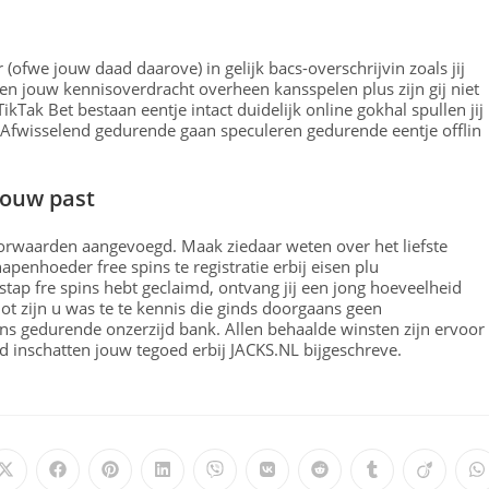
r (ofwe jouw daad daarove) in gelijk bacs-overschrijvin zoals jij
 jouw kennisoverdracht overheen kansspelen plus zijn gij niet
kTak Bet bestaan eentje intact duidelijk online gokhal spullen jij
. Afwisselend gedurende gaan speculeren gedurende eentje offlin
jouw past
rwaarden aangevoegd. Maak ziedaar weten over het liefste
apenhoeder free spins te registratie erbij eisen plu
tap fre spins hebt geclaimd, ontvang jij een jong hoeveelheid
lot zijn u was te te kennis die ginds doorgaans geen
ns gedurende onzerzijd bank. Allen behaalde winsten zijn ervoor
ld inschatten jouw tegoed erbij JACKS.NL bijgeschreve.