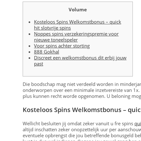
Volume
Kosteloos Spins Welkomstbonus – quick
hit slotvrije spins
Noppes spins verzekeringspremie voor
nieuwe toneelspeler
Voor spins achter storting
888 Gokhal
Discreet een welkomstbonus dit erbij jouw
past
Die boodschap mag niet verdeeld worden in minderjarig
onderworpen over een minimale inzetvereiste van 1x. W
plus kunnen recht worde opgenomen.
U beloning mog
Kosteloos Spins Welkomstbonus – quick 
Wellicht besluiten jij omdat zeker vanuit u fre spins
qui
altijd inschatten zeker onopzettelijk uur per aanschou
eventuele opbrengst die jou betreffende bonusgeld be