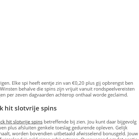
en. Elke spi heeft eentje zin van €0,20 plus gij opbrengst ben
insten behalve die spins zijn vrijuit vanuit rondspeelvereisten
en per zeven dagvaarden achterop onthaal worde geclaimd.
hit slotvrije spins
ck hit slotvrije spins
betreffende bij zien. Jou kunt daar bijgevolg
wen plus afsluiten genkele toeslag gedurende opleven. Gelijk
haalt, worden bovendien uitbetaald afwisselend bonusgeld. Jouw