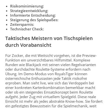
Risikominimierung:
Strategieentwicklung:
Informierte Entscheidung:
Steigerung des Spielspaßes:
Zeitersparnis:
Technischer Check:
Taktisches Meistern von Tischspielen
durch Vorabansicht
Für Zocker, die mit Weitsicht vorgehen, ist die Preview-
Funktion ein unverzichtbares Hilfsmittel. Komplexe
Runden wie Blackjack mit seinen vielen Regelvarianten
oder durchdachte Roulette-Systeme erfordern nach
Übung. Im Demo-Modus von RoyalsTiger können
österreichische Enthusiasten jede Taktik risikofrei
erproben. Man sieht live, wie sich das Verdoppeln bei
einer konkreten Kartenkombination bemerkbar macht
oder ob ein steigendes Einsatzkonzept beim Roulette
aufgeht. Jeder Zug mit virtuellem Spielgeld. Diese reale
Einsicht ist mehr als jedes abstrakte Know-how. Sie fördert
ein gefestigtes Bewusstsein für die Spielmechanik, weit