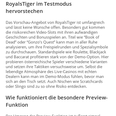
RoyalsTiger im Testmodus
hervorstechen
Das Vorschau-Angebot von RoyalsTiger ist umfangreich
und lässt keine Wünsche offen. Besonders gut kommen
die risikoreichen Video-Slots mit ihren aufwändigen
Geschichten und Bonusspielen an. Titel wie “Book of
Dead” oder “Gonzo’s Quest” kann man in aller Ruhe
analysieren, um ihre Freispielrunden und Spezialsymbole
zu durchschauen. Standardspiele wie Roulette, Blackjack
und Baccarat profitieren stark von der Demo-Option. Hier
probieren österreichische Spieler verschiedene Varianten
und setzen ihre Taktiken versuchsweise um. Selbst die
lebendige Atmosphäre des Live-Casinos mit echten
Dealern kann man im Demo-Modus fühlen, bevor man
sich an den Tisch setzt. Auch Nischen wie Scratchcards
oder Slingo sind zu so ohne Risiko entdecken.
Wie funktioniert die besondere Preview-
Funktion