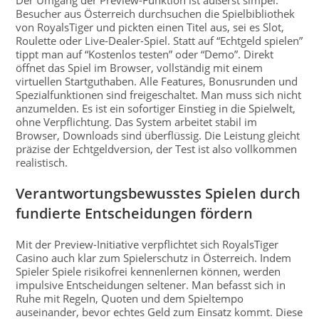
Der Umgang der Preview-Funktion ist äußerst simpel.
Besucher aus Österreich durchsuchen die Spielbibliothek
von RoyalsTiger und pickten einen Titel aus, sei es Slot,
Roulette oder Live-Dealer-Spiel. Statt auf “Echtgeld spielen”
tippt man auf “Kostenlos testen” oder “Demo”. Direkt
öffnet das Spiel im Browser, vollständig mit einem
virtuellen Startguthaben. Alle Features, Bonusrunden und
Spezialfunktionen sind freigeschaltet. Man muss sich nicht
anzumelden. Es ist ein sofortiger Einstieg in die Spielwelt,
ohne Verpflichtung. Das System arbeitet stabil im
Browser, Downloads sind überflüssig. Die Leistung gleicht
präzise der Echtgeldversion, der Test ist also vollkommen
realistisch.
Verantwortungsbewusstes Spielen durch
fundierte Entscheidungen fördern
Mit der Preview-Initiative verpflichtet sich RoyalsTiger
Casino auch klar zum Spielerschutz in Österreich. Indem
Spieler Spiele risikofrei kennenlernen können, werden
impulsive Entscheidungen seltener. Man befasst sich in
Ruhe mit Regeln, Quoten und dem Spieltempo
auseinander, bevor echtes Geld zum Einsatz kommt. Diese