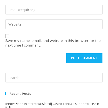
Save my name, email, and website in this browser for the
next time I comment.
Recent Posts
Innovazione Ininterrotta: Slotsdj Casino Lancia il Supporto 24/7 in
Italia