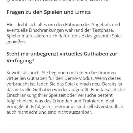
Fragen zu den Spielen und Limits
Hier dreht sich alles um den Rahmen des Angebots und
eventuelle Einschränkungen während der Testphase.
Spieler interessieren sich dafür, ob sie das gesamte Spiel
genießen.
Steht mir unbegrenzt virtuelles Guthaben zur
Verfügung?
Sowohl als auch. Sie beginnen mit einem bestimmten
virtuellen Guthaben für den Demo-Modus. Wenn dieses
verbraucht ist, laden Sie das Spiel einfach neu. Bereits ist
das virtuelle Guthaben wieder aufgefüllt. Eine tatsächliche
Einschränkung Ihrer Spielzeit oder Versuche besteht
folglich nicht, was das Erkunden und Trainieren ideal
ermöglicht. Erfolge im Testmodus sind selbstverständlich
auch nicht echt und sind nicht auszahlbar.