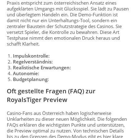
Praxis entspricht zum österreichischen Ansatz eines
aufgeklärten Umgangs mit Glücksspiel. Sie lädt zu Pausen
und überlegtem Handeln ein. Die Demo-Funktion ist
damit nicht nur ein Unterhaltungs-Tool, sondern ein
zentraler Baustein der Schutzstrategie des Casinos. Sie
versetzt Spieler, die Kontrolle zu bewahren. Diese Art
Testphase nimmt den emotionalen Druck heraus und
schafft Klarheit.
Impulskontrolle:
Regelverständnis:
Realistische Erwartungen:
Autonomie:
Budgetplanung:
Oft gestellte Fragen (FAQ) zur
RoyalsTiger Preview
Casino-Fans aus Österreich haben logischerweise
Unklarheiten zu dieser neuen Möglichkeit. Die folgenden
FAQs erklären die wichtigsten Punkte und unterstützen,
die Preview optimal zu nutzen. Von technischen Details
bis zu den Grenzen des Demo-Modus gibt es hier klare