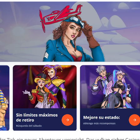
eder Tick ein neues Abenteuer verspricht. Das
vulkan sicher
Casino