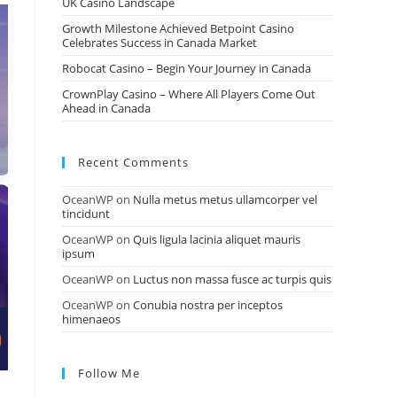
UK Casino Landscape
Growth Milestone Achieved Betpoint Casino
Celebrates Success in Canada Market
Robocat Casino – Begin Your Journey in Canada
CrownPlay Casino – Where All Players Come Out
Ahead in Canada
Recent Comments
OceanWP
on
Nulla metus metus ullamcorper vel
tincidunt
OceanWP
on
Quis ligula lacinia aliquet mauris
ipsum
OceanWP
on
Luctus non massa fusce ac turpis quis
OceanWP
on
Conubia nostra per inceptos
himenaeos
Follow Me