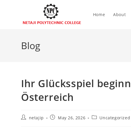
Home
About
Blog
Ihr Glücksspiel beginn
Österreich
netajip
May 26, 2026
Uncategorized