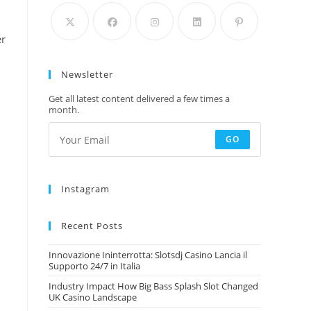
er
Newsletter
Get all latest content delivered a few times a
month.
GO
Instagram
Recent Posts
Innovazione Ininterrotta: Slotsdj Casino Lancia il
Supporto 24/7 in Italia
Industry Impact How Big Bass Splash Slot Changed
UK Casino Landscape