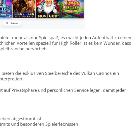
tet mehr als nur Spielspaß; es macht jeden Aufenthalt zu eine
lichen Vorteilen speziell für High Roller ist es kein Wunder, dass
pielbranche hervorhebt.
n, bieten die exklusiven Spielbereiche des Vulkan Casinos ein
terpretiert.
cht auf Privatsphäre und persönlichen Service legen, damit jeder
lieben abgestimmt ist
Limits und besonderen Spielerlebnissen