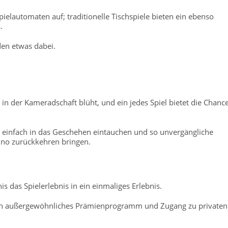
pielautomaten auf; traditionelle Tischspiele bieten ein ebenso
.
eden etwas dabei.
in der Kameradschaft blüht, und ein jedes Spiel bietet die Chanc
 einfach in das Geschehen eintauchen und so unvergängliche
sino zurückkehren bringen.
 das Spielerlebnis in ein einmaliges Erlebnis.
 ein außergewöhnliches Prämienprogramm und Zugang zu privaten