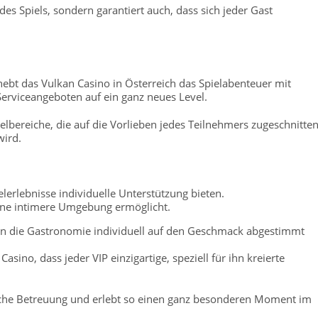
 des Spiels, sondern garantiert auch, dass sich jeder Gast
ebt das Vulkan Casino in Österreich das Spielabenteuer mit
 Serviceangeboten auf ein ganz neues Level.
ielbereiche, die auf die Vorlieben jedes Teilnehmers zugeschnitte
wird.
elerlebnisse individuelle Unterstützung bieten.
 eine intimere Umgebung ermöglicht.
nen die Gastronomie individuell auf den Geschmack abgestimmt
sino, dass jeder VIP einzigartige, speziell für ihn kreierte
liche Betreuung und erlebt so einen ganz besonderen Moment im