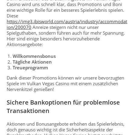
Casino wird uns schnell klar, dass Promotions und Boni
eine wichtige Rolle für ein besseres Spielerlebnis spielen.
Diese
https://img3.ibisworld.com/austria/industry/accommodat
ion/200070
Anreize steigern nicht nur unser
Spielguthaben, sondern führen auch für mehr Spannung.
Hier sind einige besonders hervorzuhebende
Aktionsangebote:
Willkommensbonus
Tägliche Aktionen
Treueprogramm
Dank dieser Promotions können wir unsere bevorzugten
Spiele im Vulkan Vegas Casino mit einem zusätzlichen
Nervenkitzel genießen!
Sichere Bankoptionen für problemlose
Transaktionen
Aktionen und Bonusangebote erhöhen das Spielerlebnis,
doch genauso wichtig ist die Sicherheitsaspekte der