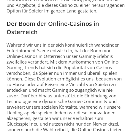
und Angebote, die dieses Casino zu einer herausragenden
Option für Spieler im ganzen Land gestalten.
Der Boom der Online-Casinos in
Österreich
Während wir uns in der sich kontinuierlich wandelnden
Entertainment-Szene entwickeln, hat der Boom von
Online-Casinos in Österreich unser Gaming-Erlebnis
zweifellos verändert. Mit dem Aufkommen von Online-
Gaming-Trends hat sich die Popularität von Casinos
verschoben, da Spieler nun immer und überall spielen
können. Diese Evolution ermöglicht es uns, bequem von
zu Hause oder auf Reisen eine Vielzahl von Spielen zu
entdecken und macht Gaming so zugänglich wie nie
zuvor. Darüber hinaus unterstützt die Einbindung von
Technologie eine dynamische Gamer-Community und
erweitert unsere sozialen Kontakte, während wir unsere
Lieblingsspiele spielen. Indem wir diese Innovationen
akzeptieren, gestalten wir unser Verhältnis zum
Glücksspiel neu und nutzen nicht nur den Nervenkitzel,
sondern auch die Wahlfreiheit, die Online-Casinos bieten.