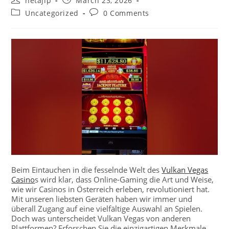
netajip
March 23, 2026
Uncategorized
0 Comments
Beim Eintauchen in die fesselnde Welt des
Vulkan Vegas
Casino
s wird klar, dass Online-Gaming die Art und Weise,
wie wir Casinos in Österreich erleben, revolutioniert hat.
Mit unseren liebsten Geräten haben wir immer und
überall Zugang auf eine vielfältige Auswahl an Spielen.
Doch was unterscheidet Vulkan Vegas von anderen
Plattformen? Erforschen Sie die einzigartigen Merkmale