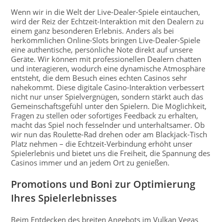
Wenn wir in die Welt der Live-Dealer-Spiele eintauchen,
wird der Reiz der Echtzeit-Interaktion mit den Dealern zu
einem ganz besonderen Erlebnis. Anders als bei
herkömmlichen Online-Slots bringen Live-Dealer-Spiele
eine authentische, persönliche Note direkt auf unsere
Geräte. Wir können mit professionellen Dealern chatten
und interagieren, wodurch eine dynamische Atmosphäre
entsteht, die dem Besuch eines echten Casinos sehr
nahekommt. Diese digitale Casino-Interaktion verbessert
nicht nur unser Spielvergnügen, sondern stärkt auch das
Gemeinschaftsgefühl unter den Spielern. Die Möglichkeit,
Fragen zu stellen oder sofortiges Feedback zu erhalten,
macht das Spiel noch fesselnder und unterhaltsamer. Ob
wir nun das Roulette-Rad drehen oder am Blackjack-Tisch
Platz nehmen – die Echtzeit-Verbindung erhöht unser
Spielerlebnis und bietet uns die Freiheit, die Spannung des
Casinos immer und an jedem Ort zu genießen.
Promotions und Boni zur Optimierung
Ihres Spielerlebnisses
Beim Entdecken des breiten Angebots im Vulkan Vegas