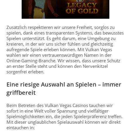
Zusätzlich respektieren wir unsere Freiheit, sorglos zu
spielen, dank eines transparenten Systems, das bewusstes
Spielen unterstützt. Es geht darum, eine Umgebung zu
kreieren, in der wir uns sicher fühlen und gleichzeitig
aufregende Spiele erleben können. Mit Vulkan Vegas
wählen wir einen vertrauenswürdigen Namen in der
Online-Gaming-Branche. Wir wissen, dass unsere Schutz
an erster Stelle steht und können den Nervenkitzel
sorgenfrei erleben.
Eine riesige Auswahl an Spielen – immer
griffbereit
Beim Betreten des Vulkan Vegas Casinos tauchen wir
sofort in eine Welt voller Spannung und vielfältiger
Spielmöglichkeiten ein, die jeden Spielerpräferenz treffen.
Mit dieser unglaublichen Spielauswahl können wir direkt
eintauchen in: