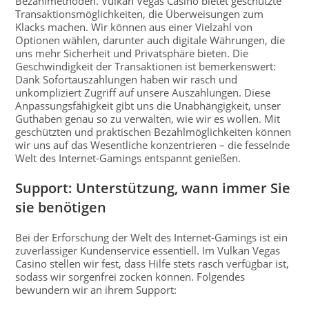
Bezahlmethoden. Vulkan Vegas Casino bietet geschützte
Transaktionsmöglichkeiten, die Überweisungen zum
Klacks machen. Wir können aus einer Vielzahl von
Optionen wählen, darunter auch digitale Währungen, die
uns mehr Sicherheit und Privatsphäre bieten. Die
Geschwindigkeit der Transaktionen ist bemerkenswert:
Dank Sofortauszahlungen haben wir rasch und
unkompliziert Zugriff auf unsere Auszahlungen. Diese
Anpassungsfähigkeit gibt uns die Unabhängigkeit, unser
Guthaben genau so zu verwalten, wie wir es wollen. Mit
geschützten und praktischen Bezahlmöglichkeiten können
wir uns auf das Wesentliche konzentrieren – die fesselnde
Welt des Internet-Gamings entspannt genießen.
Support: Unterstützung, wann immer Sie
sie benötigen
Bei der Erforschung der Welt des Internet-Gamings ist ein
zuverlässiger Kundenservice essentiell. Im Vulkan Vegas
Casino stellen wir fest, dass Hilfe stets rasch verfügbar ist,
sodass wir sorgenfrei zocken können. Folgendes
bewundern wir an ihrem Support: