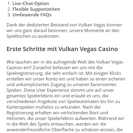
Live-Chat-Option
Flexible Supportzeiten
Umfassende FAQs
Dank der dedizierten Beistand von Vulkan Vegas können
wir uns ganz darauf besinnen, unsere Momente an den
Spieltischen zu auskosten.
Erste Schritte mit Vulkan Vegas Casino
Wie tauchen wir in die aufregende Welt des Vulkan Vegas
Casinos ein? Zunächst befassen wir uns mit die
Spielregistrierung, die sehr einfach ist. Mit einigen Klicks
erstellen wir unser Konto ein und haben so einen sicheren
und unkomplizierten Zugang zu unseren favorisierten
Spielen. Diese User Experience stimmt uns auf unser
gesamtes Spielerlebnis ein und erlaubt es uns, die
verschiedenen Angebote von Spielautomaten bis hin zu
Kartenspielen mühelos zu erkunden. Nach der
Registrierung erhalten wir verlockenden Boni und
Aktionen, die unser Spielerlebnis aufwerten. Während wir
in die Welt des Spiels eintauchen, werden wir die
anwenderfreundliche Oberfläche zu schätzen wissen, die