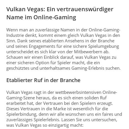
Vulkan Vegas: Ein vertrauenswürdiger
Name im Online-Gaming
Wenn man an zuverlässige Namen in der Online-Gaming-
Industrie denkt, kommt einem gleich Vulkan Vegas in den
Sinn. Dank seines etablierten Ansehens in der Branche
und seines Engagements für eine sichere Spielumgebung
unterscheidet es sich klar von der Mitbewerbern ab.
Schauen wir einen Einblick darauf, was Vulkan Vegas zu
einer sicheren Option für Spieler macht, die ein
geschütztes und unterhaltsames Gaming-Erlebnis suchen.
Etablierter Ruf in der Branche
Vulkan Vegas ragt in der wettbewerbsintensiven Online-
Gaming-Szene heraus, da es sich einen soliden Ruf
erarbeitet hat, der Vertrauen bei den Spielern erzeugt.
Dieses Vertrauen in die Marke ist wesentlich für die
Spielerbindung, denn wir alle wünschen uns ein faires und
zuverlässiges Spielerlebnis. Lassen Sie uns untersuchen,
was Vulkan Vegas so einzigartig macht: