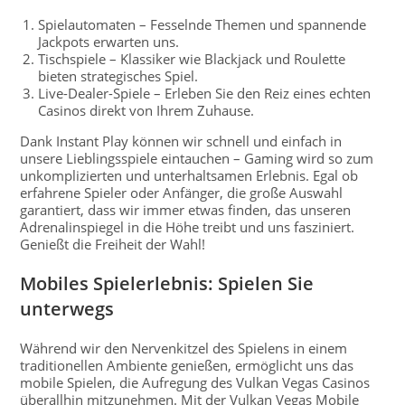
Spielautomaten – Fesselnde Themen und spannende
Jackpots erwarten uns.
Tischspiele – Klassiker wie Blackjack und Roulette
bieten strategisches Spiel.
Live-Dealer-Spiele – Erleben Sie den Reiz eines echten
Casinos direkt von Ihrem Zuhause.
Dank Instant Play können wir schnell und einfach in
unsere Lieblingsspiele eintauchen – Gaming wird so zum
unkomplizierten und unterhaltsamen Erlebnis. Egal ob
erfahrene Spieler oder Anfänger, die große Auswahl
garantiert, dass wir immer etwas finden, das unseren
Adrenalinspiegel in die Höhe treibt und uns fasziniert.
Genießt die Freiheit der Wahl!
Mobiles Spielerlebnis: Spielen Sie
unterwegs
Während wir den Nervenkitzel des Spielens in einem
traditionellen Ambiente genießen, ermöglicht uns das
mobile Spielen, die Aufregung des Vulkan Vegas Casinos
überallhin mitzunehmen. Mit der Vulkan Vegas Mobile