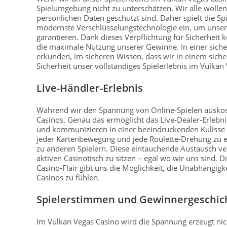
Spielumgebung nicht zu unterschätzen. Wir alle wollen,
persönlichen Daten geschützt sind. Daher spielt die Spi
modernste Verschlüsselungstechnologie ein, um unsere
garantieren. Dank dieses Verpflichtung für Sicherheit
die maximale Nutzung unserer Gewinne. In einer siche
erkunden, im sicheren Wissen, dass wir in einem siche
Sicherheit unser vollständiges Spielerlebnis im Vulkan
Live-Händler-Erlebnis
Während wir den Spannung von Online-Spielen auskost
Casinos. Genau das ermöglicht das Live-Dealer-Erlebni
und kommunizieren in einer beeindruckenden Kulisse
jeder Kartenbewegung und jede Roulette-Drehung zu e
zu anderen Spielern. Diese eintauchende Austausch ver
aktiven Casinotisch zu sitzen – egal wo wir uns sind
Casino-Flair gibt uns die Möglichkeit, die Unabhängigke
Casinos zu fühlen.
Spielerstimmen und Gewinnergeschic
Im Vulkan Vegas Casino wird die Spannung erzeugt nic