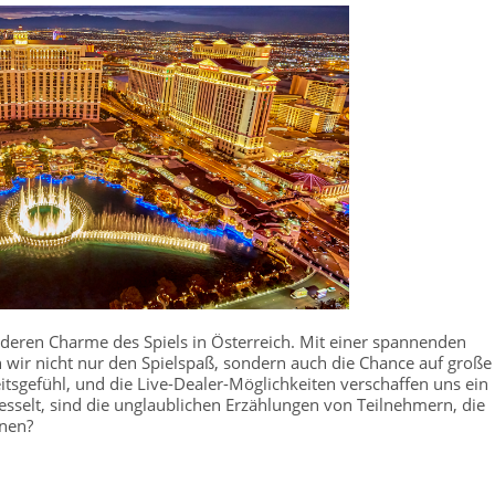
deren Charme des Spiels in Österreich. Mit einer spannenden
ir nicht nur den Spielspaß, sondern auch die Chance auf große
tsgefühl, und die Live-Dealer-Möglichkeiten verschaffen uns ein
fesselt, sind die unglaublichen Erzählungen von Teilnehmern, die
nnen?