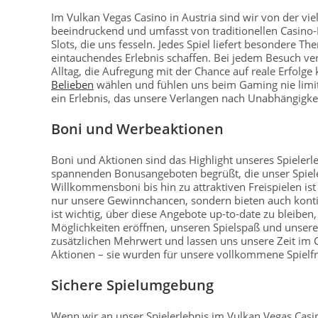
Im Vulkan Vegas Casino in Austria sind wir von der viel
beeindruckend und umfasst von traditionellen Casino-
Slots, die uns fesseln. Jedes Spiel liefert besondere T
eintauchendes Erlebnis schaffen. Bei jedem Besuch ve
Alltag, die Aufregung mit der Chance auf reale Erfolge
Belieben
wählen und fühlen uns beim Gaming nie limitie
ein Erlebnis, das unsere Verlangen nach Unabhängigkeit
Boni und Werbeaktionen
Boni und Aktionen sind das Highlight unseres Spielerl
spannenden Bonusangeboten begrüßt, die unser Spieler
Willkommensboni bis hin zu attraktiven Freispielen is
nur unsere Gewinnchancen, sondern bieten auch kontin
ist wichtig, über diese Angebote up-to-date zu bleibe
Möglichkeiten eröffnen, unseren Spielspaß und unser
zusätzlichen Mehrwert und lassen uns unsere Zeit im
Aktionen – sie wurden für unsere vollkommene Spielfre
Sichere Spielumgebung
Wenn wir an unser Spielerlebnis im Vulkan Vegas Casin