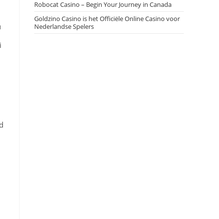
Robocat Casino – Begin Your Journey in Canada
Goldzino Casino is het Officiële Online Casino voor
u
Nederlandse Spelers
i
d
m