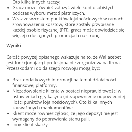
Oto kilka innych rzeczy:
Gracz może również założyć wiele kont osobistych
podczas wyboru metod płatniczych.
Wraz ze wzrostem punktów lojalnościowych w ramach
zrównoważenia kosztów, które zostały przypisane
każdej osobie fizycznej (PFI), gracz może dowiedzieć się
więcej o dostępnych promocjach na stronę.
Wyniki
Całość powyżej opisanego wskazuje na to, że Wallacebet
jest funkcjonującą i profesjonalnie zorganizowaną firmą.
Przeszkodami do dalszego rozwoju mogą być:
Brak dodatkowych informacji na temat działalności
finansowej platformy.
Niezadowolenie klienta w postaci nieprawidłowości w
ustawieniach gry kasyno (niezapewnienie odpowiedniej
ilości punktów lojalnościowych). Oto kilka innych
zauważonych mankamentów:
Klient może również zgłosić, że jego depozyt nie jest
wymagany do poprawienia stanu puli.
Inny klient skarży