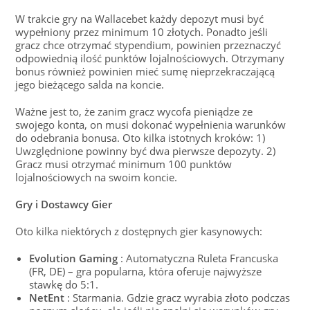
W trakcie gry na Wallacebet każdy depozyt musi być
wypełniony przez minimum 10 złotych. Ponadto jeśli
gracz chce otrzymać stypendium, powinien przeznaczyć
odpowiednią ilość punktów lojalnościowych. Otrzymany
bonus również powinien mieć sumę nieprzekraczającą
jego bieżącego salda na koncie.
Ważne jest to, że zanim gracz wycofa pieniądze ze
swojego konta, on musi dokonać wypełnienia warunków
do odebrania bonusa. Oto kilka istotnych kroków: 1)
Uwzględnione powinny być dwa pierwsze depozyty. 2)
Gracz musi otrzymać minimum 100 punktów
lojalnościowych na swoim koncie.
Gry i Dostawcy Gier
Oto kilka niektórych z dostępnych gier kasynowych:
Evolution Gaming
: Automatyczna Ruleta Francuska
(FR, DE) – gra popularna, która oferuje najwyższe
stawkę do 5:1.
NetEnt
: Starmania. Gdzie gracz wyrabia złoto podczas