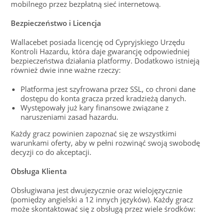
mobilnego przez bezpłatną sieć internetową.
Bezpieczeństwo i Licencja
Wallacebet posiada licencję od Cypryjskiego Urzędu
Kontroli Hazardu, która daje gwarancję odpowiedniej
bezpieczeństwa działania platformy. Dodatkowo istnieją
również dwie inne ważne rzeczy:
Platforma jest szyfrowana przez SSL, co chroni dane
dostępu do konta gracza przed kradzieżą danych.
Występowały już kary finansowe związane z
naruszeniami zasad hazardu.
Każdy gracz powinien zapoznać się ze wszystkimi
warunkami oferty, aby w pełni rozwinąć swoją swobodę
decyzji co do akceptacji.
Obsługa Klienta
Obsługiwana jest dwujezycznie oraz wielojęzycznie
(pomiędzy angielski a 12 innych języków). Każdy gracz
może skontaktować się z obsługą przez wiele środków: