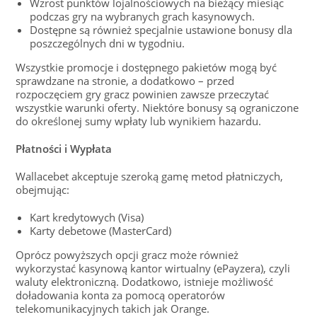
Wzrost punktów lojalnościowych na bieżący miesiąc
podczas gry na wybranych grach kasynowych.
Dostępne są również specjalnie ustawione bonusy dla
poszczególnych dni w tygodniu.
Wszystkie promocje i dostępnego pakietów mogą być
sprawdzane na stronie, a dodatkowo – przed
rozpoczęciem gry gracz powinien zawsze przeczytać
wszystkie warunki oferty. Niektóre bonusy są ograniczone
do określonej sumy wpłaty lub wynikiem hazardu.
Płatności i Wypłata
Wallacebet akceptuje szeroką gamę metod płatniczych,
obejmując:
Kart kredytowych (Visa)
Karty debetowe (MasterCard)
Oprócz powyższych opcji gracz może również
wykorzystać kasynową kantor wirtualny (ePayzera), czyli
waluty elektroniczną. Dodatkowo, istnieje możliwość
doładowania konta za pomocą operatorów
telekomunikacyjnych takich jak Orange.