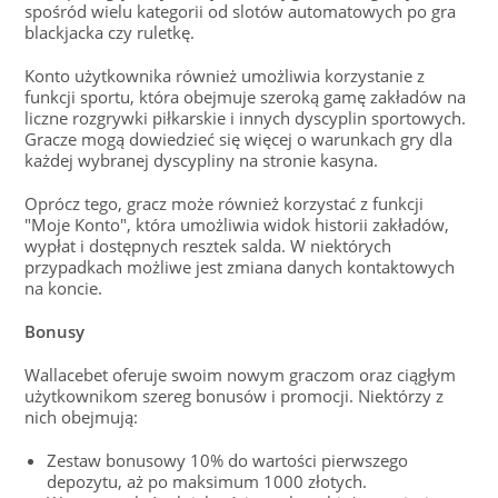
spośród wielu kategorii od slotów automatowych po gra
blackjacka czy ruletkę.
Konto użytkownika również umożliwia korzystanie z
funkcji sportu, która obejmuje szeroką gamę zakładów na
liczne rozgrywki piłkarskie i innych dyscyplin sportowych.
Gracze mogą dowiedzieć się więcej o warunkach gry dla
każdej wybranej dyscypliny na stronie kasyna.
Oprócz tego, gracz może również korzystać z funkcji
"Moje Konto", która umożliwia widok historii zakładów,
wypłat i dostępnych resztek salda. W niektórych
przypadkach możliwe jest zmiana danych kontaktowych
na koncie.
Bonusy
Wallacebet oferuje swoim nowym graczom oraz ciągłym
użytkownikom szereg bonusów i promocji. Niektórzy z
nich obejmują:
Zestaw bonusowy 10% do wartości pierwszego
depozytu, aż po maksimum 1000 złotych.