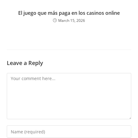
El juego que más paga en los casinos online
March 15, 2026
Leave a Reply