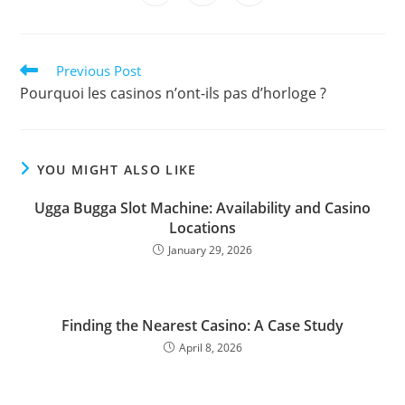
Previous Post
Pourquoi les casinos n’ont-ils pas d’horloge ?
YOU MIGHT ALSO LIKE
Ugga Bugga Slot Machine: Availability and Casino
Locations
January 29, 2026
Finding the Nearest Casino: A Case Study
April 8, 2026