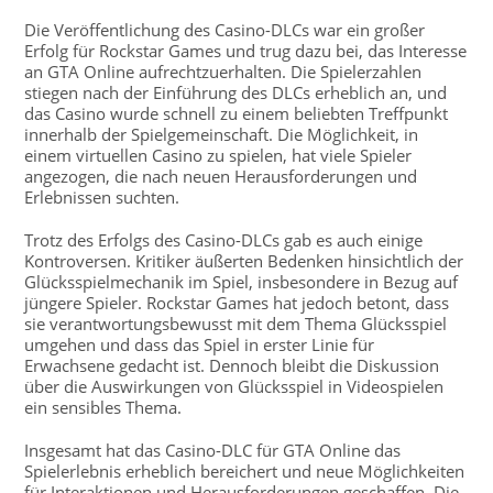
Die Veröffentlichung des Casino-DLCs war ein großer
Erfolg für Rockstar Games und trug dazu bei, das Interesse
an GTA Online aufrechtzuerhalten. Die Spielerzahlen
stiegen nach der Einführung des DLCs erheblich an, und
das Casino wurde schnell zu einem beliebten Treffpunkt
innerhalb der Spielgemeinschaft. Die Möglichkeit, in
einem virtuellen Casino zu spielen, hat viele Spieler
angezogen, die nach neuen Herausforderungen und
Erlebnissen suchten.
Trotz des Erfolgs des Casino-DLCs gab es auch einige
Kontroversen. Kritiker äußerten Bedenken hinsichtlich der
Glücksspielmechanik im Spiel, insbesondere in Bezug auf
jüngere Spieler. Rockstar Games hat jedoch betont, dass
sie verantwortungsbewusst mit dem Thema Glücksspiel
umgehen und dass das Spiel in erster Linie für
Erwachsene gedacht ist. Dennoch bleibt die Diskussion
über die Auswirkungen von Glücksspiel in Videospielen
ein sensibles Thema.
Insgesamt hat das Casino-DLC für GTA Online das
Spielerlebnis erheblich bereichert und neue Möglichkeiten
für Interaktionen und Herausforderungen geschaffen. Die