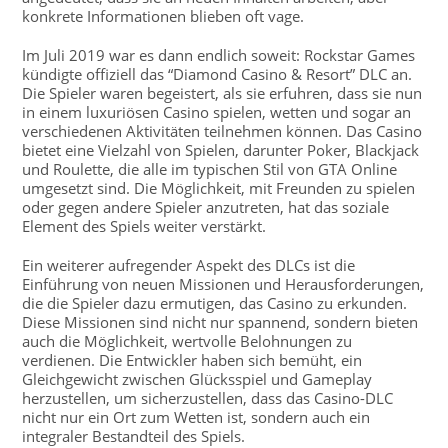
konkrete Informationen blieben oft vage.
Im Juli 2019 war es dann endlich soweit: Rockstar Games
kündigte offiziell das “Diamond Casino & Resort” DLC an.
Die Spieler waren begeistert, als sie erfuhren, dass sie nun
in einem luxuriösen Casino spielen, wetten und sogar an
verschiedenen Aktivitäten teilnehmen können. Das Casino
bietet eine Vielzahl von Spielen, darunter Poker, Blackjack
und Roulette, die alle im typischen Stil von GTA Online
umgesetzt sind. Die Möglichkeit, mit Freunden zu spielen
oder gegen andere Spieler anzutreten, hat das soziale
Element des Spiels weiter verstärkt.
Ein weiterer aufregender Aspekt des DLCs ist die
Einführung von neuen Missionen und Herausforderungen,
die die Spieler dazu ermutigen, das Casino zu erkunden.
Diese Missionen sind nicht nur spannend, sondern bieten
auch die Möglichkeit, wertvolle Belohnungen zu
verdienen. Die Entwickler haben sich bemüht, ein
Gleichgewicht zwischen Glücksspiel und Gameplay
herzustellen, um sicherzustellen, dass das Casino-DLC
nicht nur ein Ort zum Wetten ist, sondern auch ein
integraler Bestandteil des Spiels.