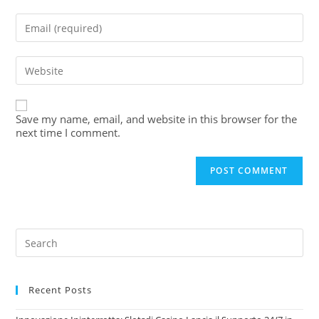
Save my name, email, and website in this browser for the
next time I comment.
Recent Posts