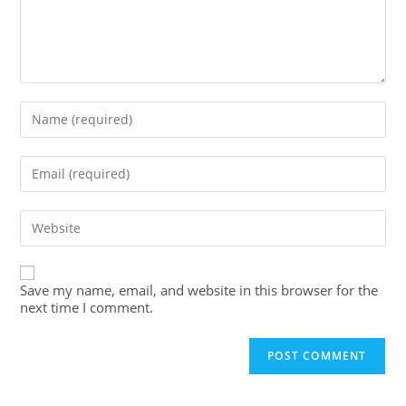
Save my name, email, and website in this browser for the
next time I comment.