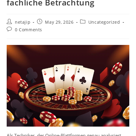
fachliche Betrachtung
netajip
May 29, 2026
Uncategorized
0 Comments
Als Techniker, der Online-Plattformen genau analysiert,