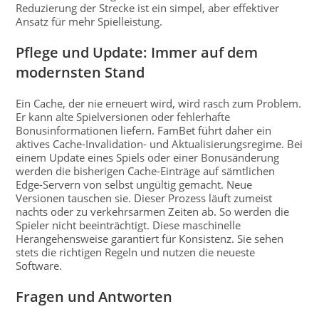
Reduzierung der Strecke ist ein simpel, aber effektiver
Ansatz für mehr Spielleistung.
Pflege und Update: Immer auf dem
modernsten Stand
Ein Cache, der nie erneuert wird, wird rasch zum Problem.
Er kann alte Spielversionen oder fehlerhafte
Bonusinformationen liefern. FamBet führt daher ein
aktives Cache-Invalidation- und Aktualisierungsregime. Bei
einem Update eines Spiels oder einer Bonusänderung
werden die bisherigen Cache-Einträge auf sämtlichen
Edge-Servern von selbst ungültig gemacht. Neue
Versionen tauschen sie. Dieser Prozess läuft zumeist
nachts oder zu verkehrsarmen Zeiten ab. So werden die
Spieler nicht beeinträchtigt. Diese maschinelle
Herangehensweise garantiert für Konsistenz. Sie sehen
stets die richtigen Regeln und nutzen die neueste
Software.
Fragen und Antworten