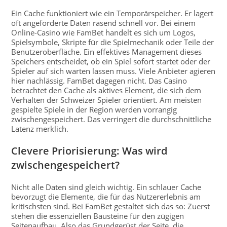
Ein Cache funktioniert wie ein Temporärspeicher. Er lagert
oft angeforderte Daten rasend schnell vor. Bei einem
Online-Casino wie FamBet handelt es sich um Logos,
Spielsymbole, Skripte für die Spielmechanik oder Teile der
Benutzeroberfläche. Ein effektives Management dieses
Speichers entscheidet, ob ein Spiel sofort startet oder der
Spieler auf sich warten lassen muss. Viele Anbieter agieren
hier nachlässig. FamBet dagegen nicht. Das Casino
betrachtet den Cache als aktives Element, die sich dem
Verhalten der Schweizer Spieler orientiert. Am meisten
gespielte Spiele in der Region werden vorrangig
zwischengespeichert. Das verringert die durchschnittliche
Latenz merklich.
Clevere Priorisierung: Was wird
zwischengespeichert?
Nicht alle Daten sind gleich wichtig. Ein schlauer Cache
bevorzugt die Elemente, die für das Nutzererlebnis am
kritischsten sind. Bei FamBet gestaltet sich das so: Zuerst
stehen die essenziellen Bausteine für den zügigen
Seitenaufbau. Also das Grundgerüst der Seite, die