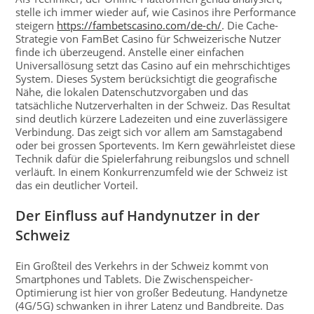
stelle ich immer wieder auf, wie Casinos ihre Performance
steigern
https://fambetscasino.com/de-ch/
. Die Cache-
Strategie von FamBet Casino für Schweizerische Nutzer
finde ich überzeugend. Anstelle einer einfachen
Universallösung setzt das Casino auf ein mehrschichtiges
System. Dieses System berücksichtigt die geografische
Nähe, die lokalen Datenschutzvorgaben und das
tatsächliche Nutzerverhalten in der Schweiz. Das Resultat
sind deutlich kürzere Ladezeiten und eine zuverlässigere
Verbindung. Das zeigt sich vor allem am Samstagabend
oder bei grossen Sportevents. Im Kern gewährleistet diese
Technik dafür die Spielerfahrung reibungslos und schnell
verläuft. In einem Konkurrenzumfeld wie der Schweiz ist
das ein deutlicher Vorteil.
Der Einfluss auf Handynutzer in der
Schweiz
Ein Großteil des Verkehrs in der Schweiz kommt von
Smartphones und Tablets. Die Zwischenspeicher-
Optimierung ist hier von großer Bedeutung. Handynetze
(4G/5G) schwanken in ihrer Latenz und Bandbreite. Das