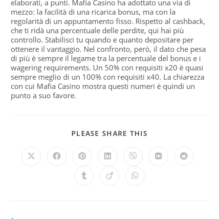
elaborati, a punti. Mafia Casino ha adottato una via di
mezzo: la facilità di una ricarica bonus, ma con la
regolarità di un appuntamento fisso. Rispetto al cashback,
che ti ridà una percentuale delle perdite, qui hai più
controllo. Stabilisci tu quando e quanto depositare per
ottenere il vantaggio. Nel confronto, però, il dato che pesa
di più è sempre il legame tra la percentuale del bonus e i
wagering requirements. Un 50% con requisiti x20 è quasi
sempre meglio di un 100% con requisiti x40. La chiarezza
con cui Mafia Casino mostra questi numeri è quindi un
punto a suo favore.
PLEASE SHARE THIS