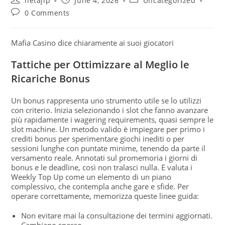
netajip
June 4, 2026
Uncategorized
0 Comments
Mafia Casino dice chiaramente ai suoi giocatori
Tattiche per Ottimizzare al Meglio le
Ricariche Bonus
Un bonus rappresenta uno strumento utile se lo utilizzi
con criterio. Inizia selezionando i slot che fanno avanzare
più rapidamente i wagering requirements, quasi sempre le
slot machine. Un metodo valido è impiegare per primo i
crediti bonus per sperimentare giochi inediti o per
sessioni lunghe con puntate minime, tenendo da parte il
versamento reale. Annotati sul promemoria i giorni di
bonus e le deadline, così non tralasci nulla. E valuta i
Weekly Top Up come un elemento di un piano
complessivo, che contempla anche gare e sfide. Per
operare correttamente, memorizza queste linee guida:
Non evitare mai la consultazione dei termini aggiornati.