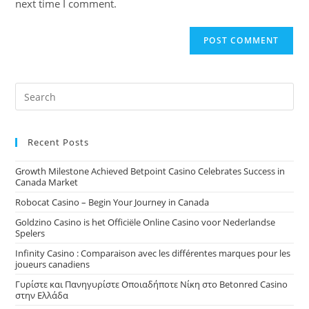
next time I comment.
Recent Posts
Growth Milestone Achieved Betpoint Casino Celebrates Success in
Canada Market
Robocat Casino – Begin Your Journey in Canada
Goldzino Casino is het Officiële Online Casino voor Nederlandse
Spelers
Infinity Casino : Comparaison avec les différentes marques pour les
joueurs canadiens
Γυρίστε και Πανηγυρίστε Οποιαδήποτε Νίκη στο Betonred Casino
στην Ελλάδα