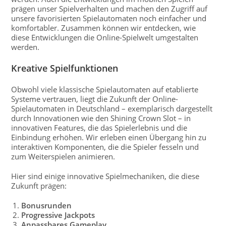
prägen unser Spielverhalten und machen den Zugriff auf
unsere favorisierten Spielautomaten noch einfacher und
komfortabler. Zusammen können wir entdecken, wie
diese Entwicklungen die Online-Spielwelt umgestalten
werden.
Kreative Spielfunktionen
Obwohl viele klassische Spielautomaten auf etablierte
Systeme vertrauen, liegt die Zukunft der Online-
Spielautomaten in Deutschland – exemplarisch dargestellt
durch Innovationen wie den Shining Crown Slot – in
innovativen Features, die das Spielerlebnis und die
Einbindung erhöhen. Wir erleben einen Übergang hin zu
interaktiven Komponenten, die die Spieler fesseln und
zum Weiterspielen animieren.
Hier sind einige innovative Spielmechaniken, die diese
Zukunft prägen:
Bonusrunden
Progressive Jackpots
Anpassbares Gameplay