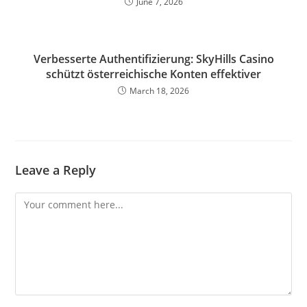
June 7, 2026
Verbesserte Authentifizierung: SkyHills Casino
schützt österreichische Konten effektiver
March 18, 2026
Leave a Reply