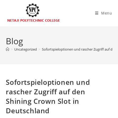
Menu
Blog
>
Uncategorized
>
Sofortspieloptionen und rascher Zugriff auf den
Sofortspieloptionen und
rascher Zugriff auf den
Shining Crown Slot in
Deutschland