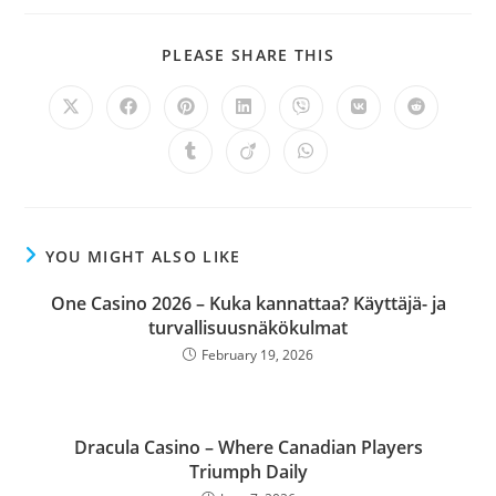
PLEASE SHARE THIS
YOU MIGHT ALSO LIKE
One Casino 2026 – Kuka kannattaa? Käyttäjä- ja
turvallisuusnäkökulmat
February 19, 2026
Dracula Casino – Where Canadian Players
Triumph Daily