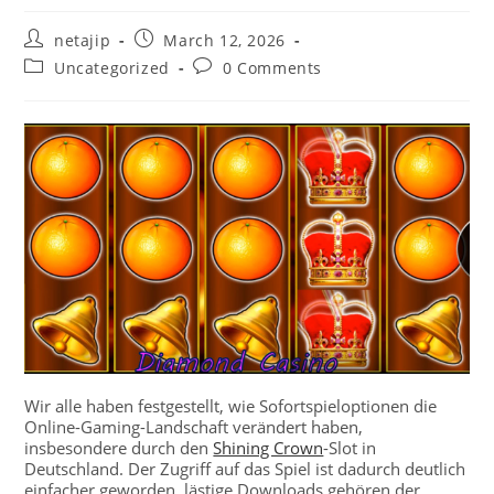
netajip
March 12, 2026
Uncategorized
0 Comments
Wir alle haben festgestellt, wie Sofortspieloptionen die
Online-Gaming-Landschaft verändert haben,
insbesondere durch den
Shining Crown
-Slot in
Deutschland. Der Zugriff auf das Spiel ist dadurch deutlich
einfacher geworden, lästige Downloads gehören der