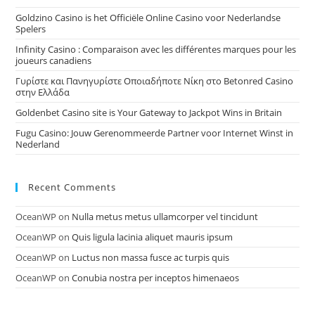
Goldzino Casino is het Officiële Online Casino voor Nederlandse
Spelers
Infinity Casino : Comparaison avec les différentes marques pour les
joueurs canadiens
Γυρίστε και Πανηγυρίστε Οποιαδήποτε Νίκη στο Betonred Casino
στην Ελλάδα
Goldenbet Casino site is Your Gateway to Jackpot Wins in Britain
Fugu Casino: Jouw Gerenommeerde Partner voor Internet Winst in
Nederland
Recent Comments
OceanWP
on
Nulla metus metus ullamcorper vel tincidunt
OceanWP
on
Quis ligula lacinia aliquet mauris ipsum
OceanWP
on
Luctus non massa fusce ac turpis quis
OceanWP
on
Conubia nostra per inceptos himenaeos